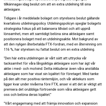
tillkännagav idag beslut om att en extra utdelning till sina
aktieägare.
Tidigare i år meddelade bolaget om styrelsens beslut gällande
kvartalsvis utdelningspolicy. Utdelningspolicyn speglar bolagets
strategiska fokus på att balansera tillväxt och att uppnå
lönsamhet, men att samtidigt belöna sina aktieägare samt
positionera bolaget med en utdelningsaktie. Mot bakgrund av
att den nyligen återbetalda FTX-fordran, med en återvinning om
116 %, har styrelsen nu fattat beslut om en extra utdelning.
"Den här extra utdelningen är vårt sätt att uttrycka vår
tacksamhet för våra långsiktiga aktieägare som har ägt vår
aktie i med- och motvind. Detta inkluderar även våra anställda
aktieägare som har visat sin lojalitet för företaget. Med tanke
på den allt mer positiva räntemiljön, och vår aktiekurs som
ligger kvar under nivåerna före FTX, anser vi att det är viktigt att
premiera det orubbliga förtroende som våra aktieägare gett
oss och belöna deras lojalitet.”
"Vårt engagemang med att främja innovation och expansion