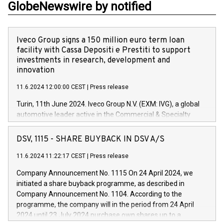
GlobeNewswire by notified
Iveco Group signs a 150 million euro term loan
facility with Cassa Depositi e Prestiti to support
investments in research, development and
innovation
11.6.2024 12:00:00 CEST
|
Press release
Turin, 11th June 2024. Iveco Group N.V. (EXM: IVG), a global
automotive leader active in the Commercial & Specialty
Vehicles, Powertrain and related Financial Services arenas,
has successfully signed a term loan facility of 150 million
DSV, 1115 - SHARE BUYBACK IN DSV A/S
euros with Cassa Depositi e Prestiti (CDP), for the creation of
new projects in Italy dedicated to research, development and
11.6.2024 11:22:17 CEST
|
Press release
innovation. In detail, through the resources made available
Company Announcement No. 1115 On 24 April 2024, we
by CDP, Iveco Group will develop innovative technologies and
initiated a share buyback programme, as described in
architectures in the field of electric propulsion and further
Company Announcement No. 1104. According to the
develop solutions for autonomous driving, digitalisation and
programme, the company will in the period from 24 April
vehicle connectivity aimed at increasing efficiency, safety,
2024 until 23 July 2024 purchase own shares up to a
driving comfort and productivity. The financed investments,