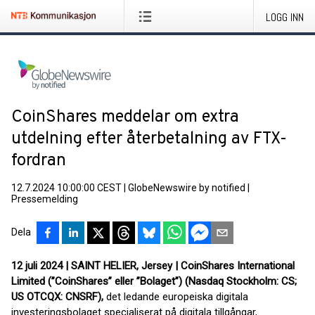
LOGG INN
CoinShares meddelar om extra
utdelning efter återbetalning av FTX-
fordran
12.7.2024 10:00:00 CEST
|
GlobeNewswire by notified
|
Pressemelding
Dela
12 juli 2024 | SAINT HELIER, Jersey | CoinShares International
Limited (”CoinShares” eller ”Bolaget”) (Nasdaq Stockholm: CS;
US OTCQX: CNSRF),
det ledande europeiska digitala
investeringsbolaget specialiserat på digitala tillgångar,