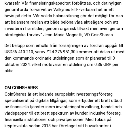
kvarstår. Vår finansieringskapacitet förbättras, och det nyligen
genomförda förvärvet av Valkyries ETF-verksamhet är ett
bevis på detta. Vår solida balansräkning gör det möjligt för oss
att balansera mellan att både belöna våra aktieägare och att
investera i framtiden, genom organisk tillväxt men även genom
strategiska förvärv.” Jean-Marie Mognetti, VD CoinShares
Det belopp som erhölls från försäljningen av fordran uppgår till
USD36 410 210, varav £24 276 951,30 kommer att delas ut med
den kommande ordinarie utdelningen som är planerad till 3
oktober 2024, vilket motsvarar en utdelning om 0,36 GBP per
aktie.
OM COINSHARES
CoinShares är ett ledande europeiskt investeringsföretag
specialiserat på digitala tillgångar, som erbjuder ett brett utbud
av finansiella tjänster inom investeringsförvaltning, handel och
värdepapper till ett brett spektrum av kunder, inklusive företag,
finansiella institutioner och privatpersoner. Med fokus på
kryptovaluta sedan 2013 har företaget sitt huvudkontor i