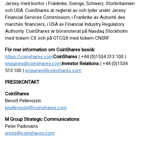
Jersey, med kontor i Frankrike, Sverige, Schweiz, Storbritannien
och USA. CoinShares är reglerat av och lyder under Jersey
Financial Services Commission, i Frankrike av Autorité des
marchés financiers, i USA av Financial Industry Regulatory
Authority. CoinShares är börsnoterat på Nasdaq Stockholm
med tickern CS och på OTCQX med tickern CNSRF.
För mer information om CoinShares besök:
https://coinshares.com
CoinShares
| +44 (0)1534 513 100 |
enquiries@coinshares.com
Investor Relations
| +44 (0)1534
513 100 |
enquiries@coinshares.com
PRESSKONTAKT
CoinShares
Benoît Pellevoizin
bpellevoizin@coinshares.com
M Group Strategic Communications
Peter Padovano
press@coinshares.com