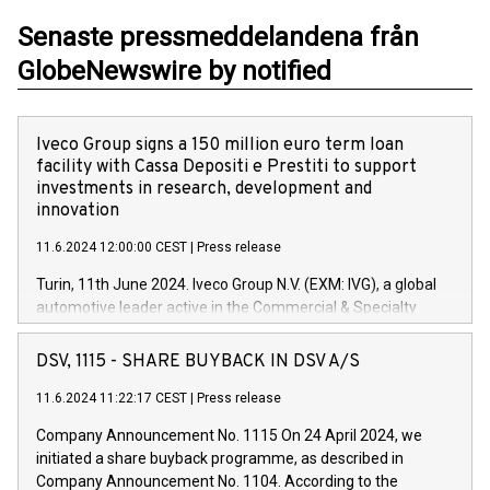
Senaste pressmeddelandena från
GlobeNewswire by notified
Iveco Group signs a 150 million euro term loan
facility with Cassa Depositi e Prestiti to support
investments in research, development and
innovation
11.6.2024 12:00:00 CEST
|
Press release
Turin, 11th June 2024. Iveco Group N.V. (EXM: IVG), a global
automotive leader active in the Commercial & Specialty
Vehicles, Powertrain and related Financial Services arenas,
has successfully signed a term loan facility of 150 million
DSV, 1115 - SHARE BUYBACK IN DSV A/S
euros with Cassa Depositi e Prestiti (CDP), for the creation of
new projects in Italy dedicated to research, development and
11.6.2024 11:22:17 CEST
|
Press release
innovation. In detail, through the resources made available
Company Announcement No. 1115 On 24 April 2024, we
by CDP, Iveco Group will develop innovative technologies and
initiated a share buyback programme, as described in
architectures in the field of electric propulsion and further
Company Announcement No. 1104. According to the