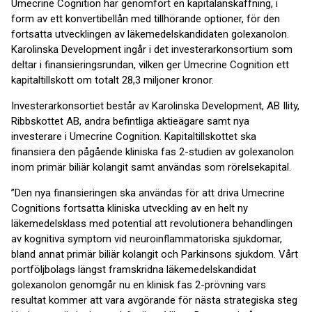
Umecrine Cognition har genomfört en kapitalanskaffning, i
form av ett konvertibellån med tillhörande optioner, för den
fortsatta utvecklingen av läkemedelskandidaten golexanolon.
Karolinska Development ingår i det investerarkonsortium som
deltar i finansieringsrundan, vilken ger Umecrine Cognition ett
kapitaltillskott om totalt 28,3 miljoner kronor.
Investerarkonsortiet består av Karolinska Development, AB Ility,
Ribbskottet AB, andra befintliga aktieägare samt nya
investerare i Umecrine Cognition. Kapitaltillskottet ska
finansiera den pågående kliniska fas 2-studien av golexanolon
inom primär biliär kolangit samt användas som rörelsekapital.
”Den nya finansieringen ska användas för att driva Umecrine
Cognitions fortsatta kliniska utveckling av en helt ny
läkemedelsklass med potential att revolutionera behandlingen
av kognitiva symptom vid neuroinflammatoriska sjukdomar,
bland annat primär biliär kolangit och Parkinsons sjukdom. Vårt
portföljbolags längst framskridna läkemedelskandidat
golexanolon genomgår nu en klinisk fas 2-prövning vars
resultat kommer att vara avgörande för nästa strategiska steg