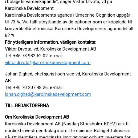
i bolagets värdeskapande”, säger Viktor Drvota, vd på
Karolinska Development.
Karolinska Developments ägande i Umecrine Cognition uppgår
till 73 %. Vid fullt utnyttjande av de optioner som är kopplade till
konvertibellånet minskar Karolinska Developments ägarandel till
62 %.
För ytterligare information, vänligen kontakta:
Viktor Drvota, vd, Karolinska Development AB
Tel: +46 73 982 52 02, e-mail:
viktor.drvota@karolinskadevelopment.com
Johan Dighed, chefsjurist och vice vd, Karolinska Development
AB
Tel: +46 70 207 48 26, e-mail:
johan.dighed@karolinskadevelopment.com
TILL REDAKTÖRERNA
Om Karolinska Development AB
Karolinska Development AB (Nasdaq Stockholm: KDEV) är ett
nordiskt investmentbolag inom life science. Bolaget fokuserar
på att identifiera medicinska innovationer och att investera för