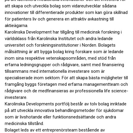
att skapa och utveckla bolag som vidareutvecklar sådana
innovationer till differentierade produkter som kan göra skillnad
för patienters liv och generera en attraktiv avkastning till
aktieägarna.
Karolinska Development har tillgång till medicinsk forskning i
världsklass från Karolinska Institutet och andra ledande
universitet och forskningsinstitutioner i Norden. Bolagets
målsättning är att bygga bolag kring forskare som är ledande
inom sina respektive vetenskapsområden, med stöd från
erfarna ledningsgrupper och rådgivare, samt med finansiering
tillsammans med internationella investerare som är
specialiserade inom sektorn. För att skapa bästa möjligheter till
framgång byggs företagen med erfarna managementteam och
rådgivare och de medfinansieras av professionella life science-
investerare.
Karolinska Developments portfölj består av tolv bolag inriktade
på att utveckla innovativa behandlingsmetoder för sjukdomar
som är livshotande eller funktionsnedsättande och andra
medicinska tillstånd.
Bolaget leds av ett entreprenörsteam bestående av