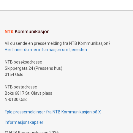
reliance on data scientists. Us
Mining Basics: Understand the fundamentals of Bitcoin
mining.Energy Market Dynamics: Explore how Bitcoin mining
interacts with energy markets.Sustainable Innovations:
Learn about our efforts to promote sustainability in Bitcoin
mining.Sound Money: Discover how tamper-proof currency
can enhance stability.Efficient Payment Rails: See how fast,
neutral payment systems support humanitarian
Vil du sende en pressemelding fra NTB Kommunikasjon?
projects.Carbon Footprint: Compare Bitcoin's environmental
Her finner du mer informasjon om tjenesten
impact with traditional banking. "We're excited to host this
event and dive into the critical topics of Bitcoin
NTB besøksadresse
Skippergata 24 (Pressens hus)
0154 Oslo
NTB postadresse
Boks 6817 St. Olavs plass
N-0130 Oslo
Følg pressemeldinger fra NTB Kommunikasjon på X
Informasjonskapsler
©
NTB Kommunikasjon
2026