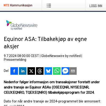
LOGG INN
Equinor ASA: Tilbakekjøp av egne
aksjer
9.7.2024 08:00:00 CEST
|
GlobeNewswire by notified
|
Pressemelding
Del
Nedenfor følger informasjon om transaksjoner foretatt under
andre transje av Equinor ASAs (OSE:EQNR, NYSE:EQNR,
CEUX:EQNRO, TQEX:EQNRO) tilbakekjøpsprogram for 2024.
Dato for når andre transje av 2024-programmet ble annonsert: