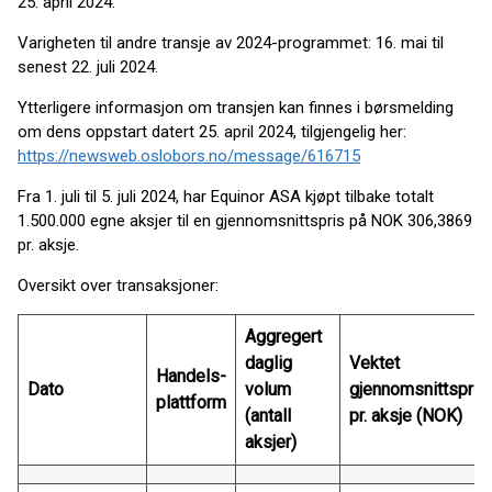
25. april 2024.
Varigheten til andre transje av 2024-programmet: 16. mai til
senest 22. juli 2024.
Ytterligere informasjon om transjen kan finnes i børsmelding
om dens oppstart datert 25. april 2024, tilgjengelig her:
https://newsweb.oslobors.no/message/616715
Fra 1. juli til 5. juli 2024, har Equinor ASA kjøpt tilbake totalt
1.500.000 egne aksjer til en gjennomsnittspris på NOK 306,3869
pr. aksje.
Oversikt over transaksjoner:
Aggregert
daglig
Vektet
Handels-
Dato
volum
gjennomsnittspris
plattform
(antall
pr. aksje (NOK)
aksjer)