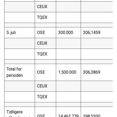
CEUX
TQEX
5. juli
OSE
300.000
306,1459
CEUX
TQEX
Total for
OSE
1.500.000
306,3869
perioden
CEUX
TQEX
Tidligere
OSE
14.462.779
298,5300