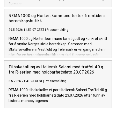
flyreiser.
REMA 1000 og Horten kommune tester fremtidens
beredskapsbutikk
29.5.2026 11:59:07 CEST
|
Pressemelding
REMA 1000 og Horten kommune tar et godt og konkret skritt
for å styrke Norges sivile beredskap. Sammen med
Statsforvalteren i Vestfold og Telemark er vi i gang med en
pilot for en beredskapsbutikk som skal fungere selv når
samfunnet settes på prøve.
Tilbakekalling av Italiensk Salami med trøffel 40 g
fra R-serien med holdbarhetsdato 23.07.2026
8.5.2026 21:41:25 CEST
|
Pressemelding
REMA 1000 tilbakekaller et parti Italiensk Salami Trøffel 40 g
fra R-serien med holdbarhetsdato 23.07.2026 etter funn av
Listeria monocytogenes.