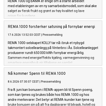
REMA 1000 og BAMA er enige om å starte arbeidet
med etableringen av en ny samarbeidsmodell, som skal øke
salget av fersk frukt og grønt av høy kvalitet og lave
priser for kundene.
REMA 1000 forsterker satsning på fornybar energi
17.6.2026 13:52:03 CEST
|
Pressemelding
REMA 1000-selskapet KOLLY tar nå i bruk et nybygd
takmontert solcelleanlegg på Vinterbro i Ås. Solcelleanlegget
produserer rundt 650 000 kWh fornybar energi årlig.
Sammen med energieffektiv kjøling, varmegjenvinning og
smartere energibruk gir tiltakene en samlet
energiforbedring på om lag 1,5 millioner kWh i året.
Nå kommer Spenn til REMA 1000
8.6.2026 07:30:07 CEST
|
Pressemelding
Fra 8. juni kan bonusen i REMA-appen bli til Spenn-poeng,
som kan tjenes og brukes både hos REMA 1000 og hos
andre merkevarer. Det betyr at REMA-kunder kan tjene og
bruke bonusen sin på alt fra dagligvarer til bilvask, hotell og