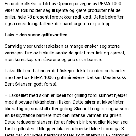
En undersøkelse utført av Opinion på vegne av REMA 1000
viser at folk holder seg til kjente og kjære produkter når de
griller; hele 78 prosent foretrekker rødt kjøtt. Dette bekrefter
også omsetningstallene, der hamburgeren er på topp.
Laks – den sunne grillfavoritten
Samtidig viser undersøkelsen at mange ønsker seg større
variasjon. Fire av ti skulle ønske de grillet mer fisk og sjømat,
men kunnskap om råvarene og pris er en barriere.
Laksefilet med skinn er det fiskeproduktet nordmenn handler
mest av hos REMA 1000 i grillmånedene. Det kan Mesterkokk
Bent Stiansen godt forstå:
– Laksefilet med skinn er ideell for grilling fordi skinnet hjelper
med å bevare fuktigheten i fisken. Dette sikrer at laksefileten
blir saftig og smakfull etter grilling. Skinnet fungerer også som
en beskyttende barriere mot den intense varmen fra grillen.
Dette reduserer sjansen for at fisken blir brent eller kleber seg
fast i grillristen. I tillegg er laks en utmerket kilde til omega-3
fettsyrer, og viktige næringsstoffer som vitamin D, B-vitaminer,