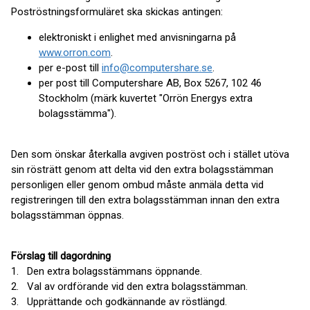
Poströstningsformuläret ska skickas antingen:
elektroniskt i enlighet med anvisningarna på
www.orron.com
.
per e-post till
info@computershare.se
.
per post till Computershare AB, Box 5267, 102 46
Stockholm (märk kuvertet "Orrön Energys extra
bolagsstämma").
Den som önskar återkalla avgiven poströst och i stället utöva
sin rösträtt genom att delta vid den extra bolagsstämman
personligen eller genom ombud måste anmäla detta vid
registreringen till den extra bolagsstämman innan den extra
bolagsstämman öppnas.
Förslag till dagordning
1. Den extra bolagsstämmans öppnande.
2. Val av ordförande vid den extra bolagsstämman.
3. Upprättande och godkännande av röstlängd.