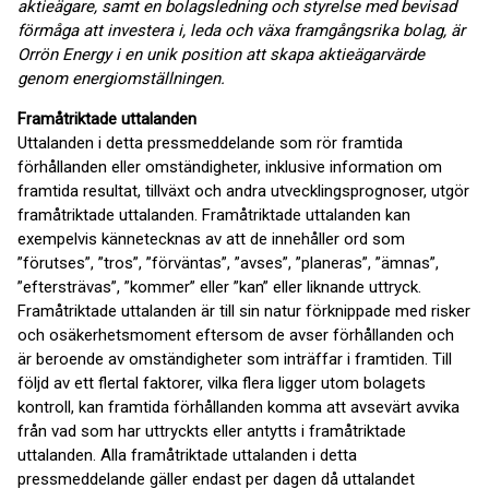
aktieägare, samt en bolagsledning och styrelse med bevisad
förmåga att investera i, leda och växa framgångsrika bolag, är
Orrön Energy i en unik position att skapa aktieägarvärde
genom energiomställningen.
Framåtriktade uttalanden
Uttalanden i detta pressmeddelande som rör framtida
förhållanden eller omständigheter, inklusive information om
framtida resultat, tillväxt och andra utvecklingsprognoser, utgör
framåtriktade uttalanden. Framåtriktade uttalanden kan
exempelvis kännetecknas av att de innehåller ord som
”förutses”, ”tros”, ”förväntas”, ”avses”, ”planeras”, ”ämnas”,
”eftersträvas”, ”kommer” eller ”kan” eller liknande uttryck.
Framåtriktade uttalanden är till sin natur förknippade med risker
och osäkerhetsmoment eftersom de avser förhållanden och
är beroende av omständigheter som inträffar i framtiden. Till
följd av ett flertal faktorer, vilka flera ligger utom bolagets
kontroll, kan framtida förhållanden komma att avsevärt avvika
från vad som har uttryckts eller antytts i framåtriktade
uttalanden. Alla framåtriktade uttalanden i detta
pressmeddelande gäller endast per dagen då uttalandet