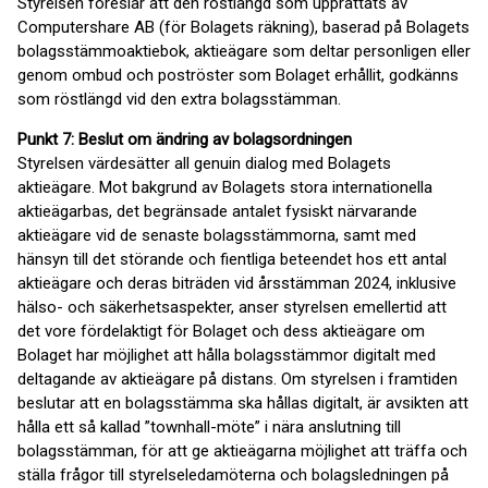
Styrelsen föreslår att den röstlängd som upprättats av
Computershare AB (för Bolagets räkning), baserad på Bolagets
bolagsstämmoaktiebok, aktieägare som deltar personligen eller
genom ombud och poströster som Bolaget erhållit, godkänns
som röstlängd vid den extra bolagsstämman.
Punkt 7: Beslut om ändring av bolagsordningen
Styrelsen värdesätter all genuin dialog med Bolagets
aktieägare. Mot bakgrund av Bolagets stora internationella
aktieägarbas, det begränsade antalet fysiskt närvarande
aktieägare vid de senaste bolagsstämmorna, samt med
hänsyn till det störande och fientliga beteendet hos ett antal
aktieägare och deras biträden vid årsstämman 2024, inklusive
hälso- och säkerhetsaspekter, anser styrelsen emellertid att
det vore fördelaktigt för Bolaget och dess aktieägare om
Bolaget har möjlighet att hålla bolagsstämmor digitalt med
deltagande av aktieägare på distans. Om styrelsen i framtiden
beslutar att en bolagsstämma ska hållas digitalt, är avsikten att
hålla ett så kallad ”townhall-möte” i nära anslutning till
bolagsstämman, för att ge aktieägarna möjlighet att träffa och
ställa frågor till styrelseledamöterna och bolagsledningen på