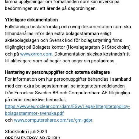
lämna upplysningar om förhållanden som kan inverka på
bedömningen av ett ärende på dagordningen.
Ytterligare dokumentation
Fullständiga beslutsförslag och övrig dokumentation som ska
tillhandahållas inför den extra bolagsstämman enligt
aktiebolagslagen och Svensk kod för bolagsstyrning finns
tillgängligt på Bolagets kontor (Hovslagargatan 5 i Stockholm)
och på
www.orron.com
. Dokumentation skickas kostnadsfritt
till aktieägare som så begär och anger sin postadress.
Hantering av personuppgifter och externa deltagare
För information om hur personuppgifter behandlas i samband
med den extra bolagsstämman, se integritetsmeddelanden
från Euroclear Sweden AB och Computershare AB tillgängliga
på deras respektive hemsidor,
https://www.euroclear.com/dam/ESw/Legal/Integritetspolicy-
bolagsstammor-svenska.pdf
och
www.computershare.com/se/gm-gdpr
.
Stockholm i juli 2024
ORRÖN ENERGY AB (PUBL)