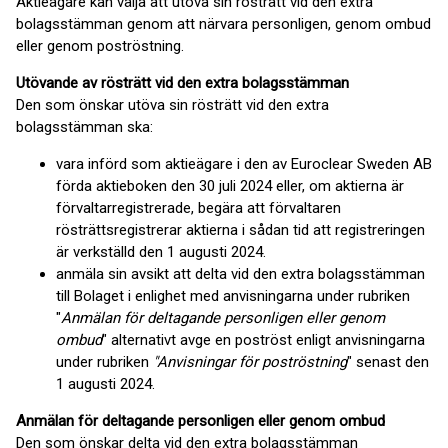
Aktieägare kan välja att utöva sin rösträtt vid den extra
bolagsstämman genom att närvara personligen, genom ombud
eller genom poströstning.
Utövande av rösträtt vid den extra bolagsstämman
Den som önskar utöva sin rösträtt vid den extra
bolagsstämman ska:
vara införd som aktieägare i den av Euroclear Sweden AB
förda aktieboken den 30 juli 2024 eller, om aktierna är
förvaltarregistrerade, begära att förvaltaren
rösträttsregistrerar aktierna i sådan tid att registreringen
är verkställd den 1 augusti 2024.
anmäla sin avsikt att delta vid den extra bolagsstämman
till Bolaget i enlighet med anvisningarna under rubriken
"
Anmälan för deltagande personligen eller genom
ombud
" alternativt avge en poströst enligt anvisningarna
under rubriken
"Anvisningar för poströstning
" senast den
1 augusti 2024.
Anmälan för deltagande personligen eller genom ombud
Den som önskar delta vid den extra bolagsstämman