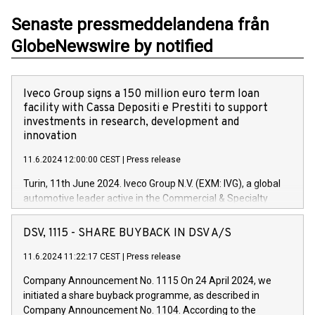
Senaste pressmeddelandena från
GlobeNewswire by notified
Iveco Group signs a 150 million euro term loan
facility with Cassa Depositi e Prestiti to support
investments in research, development and
innovation
11.6.2024 12:00:00 CEST
|
Press release
Turin, 11th June 2024. Iveco Group N.V. (EXM: IVG), a global
automotive leader active in the Commercial & Specialty
Vehicles, Powertrain and related Financial Services arenas,
has successfully signed a term loan facility of 150 million
DSV, 1115 - SHARE BUYBACK IN DSV A/S
euros with Cassa Depositi e Prestiti (CDP), for the creation of
new projects in Italy dedicated to research, development and
11.6.2024 11:22:17 CEST
|
Press release
innovation. In detail, through the resources made available
Company Announcement No. 1115 On 24 April 2024, we
by CDP, Iveco Group will develop innovative technologies and
initiated a share buyback programme, as described in
architectures in the field of electric propulsion and further
Company Announcement No. 1104. According to the