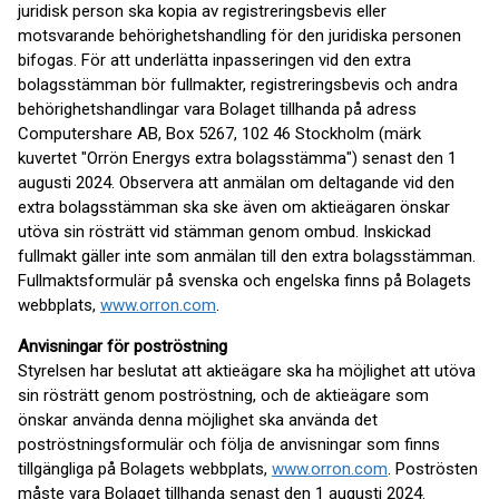
juridisk person ska kopia av registreringsbevis eller
motsvarande behörighetshandling för den juridiska personen
bifogas. För att underlätta inpasseringen vid den extra
bolagsstämman bör fullmakter, registreringsbevis och andra
behörighetshandlingar vara Bolaget tillhanda på adress
Computershare AB, Box 5267, 102 46 Stockholm (märk
kuvertet "Orrön Energys extra bolagsstämma") senast den 1
augusti 2024. Observera att anmälan om deltagande vid den
extra bolagsstämman ska ske även om aktieägaren önskar
utöva sin rösträtt vid stämman genom ombud. Inskickad
fullmakt gäller inte som anmälan till den extra bolagsstämman.
Fullmaktsformulär på svenska och engelska finns på Bolagets
webbplats,
www.orron.com
.
Anvisningar för poströstning
Styrelsen har beslutat att aktieägare ska ha möjlighet att utöva
sin rösträtt genom poströstning, och de aktieägare som
önskar använda denna möjlighet ska använda det
poströstningsformulär och följa de anvisningar som finns
tillgängliga på Bolagets webbplats,
www.orron.com
. Poströsten
måste vara Bolaget tillhanda senast den 1 augusti 2024.