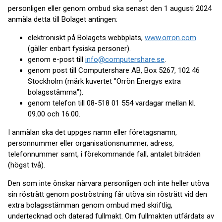
personligen eller genom ombud ska senast den 1 augusti 2024
anmäla detta till Bolaget antingen:
elektroniskt på Bolagets webbplats,
www.orron.com
(gäller enbart fysiska personer).
genom e-post till
info@computershare.se
.
genom post till Computershare AB, Box 5267, 102 46
Stockholm (märk kuvertet "Orrön Energys extra
bolagsstämma").
genom telefon till 08-518 01 554 vardagar mellan kl.
09.00 och 16.00.
I anmälan ska det uppges namn eller företagsnamn,
personnummer eller organisationsnummer, adress,
telefonnummer samt, i förekommande fall, antalet biträden
(högst två).
Den som inte önskar närvara personligen och inte heller utöva
sin rösträtt genom poströstning får utöva sin rösträtt vid den
extra bolagsstämman genom ombud med skriftlig,
undertecknad och daterad fullmakt. Om fullmakten utfärdats av