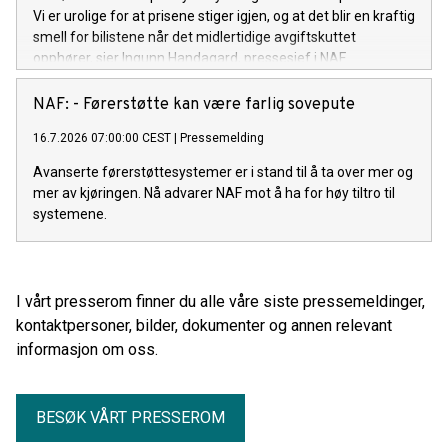
Vi er urolige for at prisene stiger igjen, og at det blir en kraftig
smell for bilistene når det midlertidige avgiftskuttet
opphører, sier Ingunn Handagard, pressesjef i NAF.
NAF: - Førerstøtte kan være farlig sovepute
16.7.2026 07:00:00 CEST
|
Pressemelding
Avanserte førerstøttesystemer er i stand til å ta over mer og
mer av kjøringen. Nå advarer NAF mot å ha for høy tiltro til
systemene.
I vårt presserom finner du alle våre siste pressemeldinger,
kontaktpersoner, bilder, dokumenter og annen relevant
informasjon om oss.
BESØK VÅRT PRESSEROM