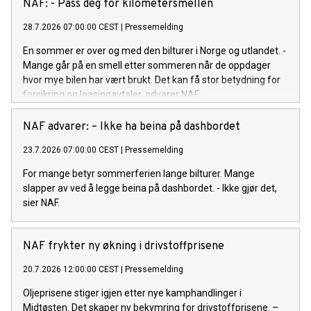
NAF: - Pass deg for kilometersmellen
28.7.2026 07:00:00 CEST
|
Pressemelding
En sommer er over og med den bilturer i Norge og utlandet. -
Mange går på en smell etter sommeren når de oppdager
hvor mye bilen har vært brukt. Det kan få stor betydning for
forsikring og leasingavtaler, advarer NAF.
NAF advarer: – Ikke ha beina på dashbordet
23.7.2026 07:00:00 CEST
|
Pressemelding
For mange betyr sommerferien lange bilturer. Mange
slapper av ved å legge beina på dashbordet. - Ikke gjør det,
sier NAF.
NAF frykter ny økning i drivstoffprisene
20.7.2026 12:00:00 CEST
|
Pressemelding
Oljeprisene stiger igjen etter nye kamphandlinger i
Midtøsten. Det skaper ny bekymring for drivstoffprisene. –