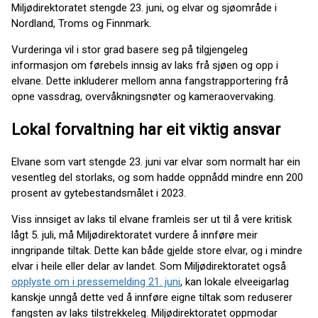
Miljødirektoratet stengde 23. juni, og elvar og sjøområde i
Nordland, Troms og Finnmark.
Vurderinga vil i stor grad basere seg på tilgjengeleg
informasjon om førebels innsig av laks frå sjøen og opp i
elvane. Dette inkluderer mellom anna fangstrapportering frå
opne vassdrag, overvåkningsnøter og kameraovervaking.
Lokal forvaltning har eit viktig ansvar
Elvane som vart stengde 23. juni var elvar som normalt har ein
vesentleg del storlaks, og som hadde oppnådd mindre enn 200
prosent av gytebestandsmålet i 2023.
Viss innsiget av laks til elvane framleis ser ut til å vere kritisk
lågt 5. juli, må Miljødirektoratet vurdere å innføre meir
inngripande tiltak. Dette kan både gjelde store elvar, og i mindre
elvar i heile eller delar av landet. Som Miljødirektoratet også
opplyste om i pressemelding 21. juni
, kan lokale elveeigarlag
kanskje unngå dette ved å innføre eigne tiltak som reduserer
fangsten av laks tilstrekkeleg. Miljødirektoratet oppmodar