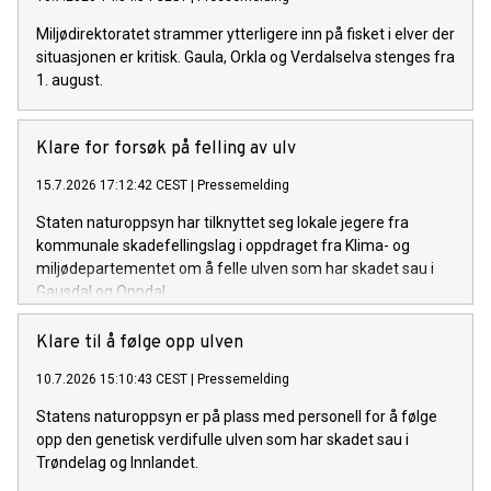
Miljødirektoratet strammer ytterligere inn på fisket i elver der
situasjonen er kritisk. Gaula, Orkla og Verdalselva stenges fra
1. august.
Klare for forsøk på felling av ulv
15.7.2026 17:12:42 CEST
|
Pressemelding
Staten naturoppsyn har tilknyttet seg lokale jegere fra
kommunale skadefellingslag i oppdraget fra Klima- og
miljødepartementet om å felle ulven som har skadet sau i
Gausdal og Oppdal.
Klare til å følge opp ulven
10.7.2026 15:10:43 CEST
|
Pressemelding
Statens naturoppsyn er på plass med personell for å følge
opp den genetisk verdifulle ulven som har skadet sau i
Trøndelag og Innlandet.