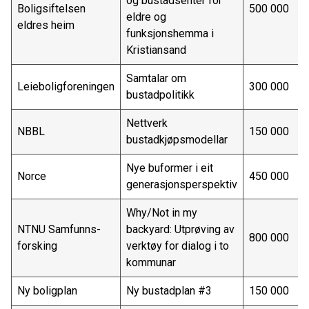
og bustadsenter for
Boligsiftelsen
500 000
eldre og
eldres heim
funksjonshemma i
Kristiansand
Samtalar om
Leieboligforeningen
300 000
bustadpolitikk
Nettverk
NBBL
150 000
bustadkjøpsmodellar
Nye buformer i eit
Norce
450 000
generasjonsperspektiv
Why/Not in my
NTNU Samfunns-
backyard: Utprøving av
800 000
forsking
verktøy for dialog i to
kommunar
Ny boligplan
Ny bustadplan #3
150 000