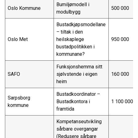
Bumiljømodell i
Oslo Kommune
500 000
modulbygg
Bustadkjøpsmodellane
– tiltak i den
Oslo Met
heilskaplege
950 000
bustadpolitikken i
kommunane?
Funksjonshemma sitt
SAFO
sjølvstende i eigen
160 000
heim
Bustadkoordinator –
Sarpsborg
Bustadkontora i
1 100 000
kommune
framtida
Kompetanseutvikling
sårbare overgangar
(Redusere sårbare