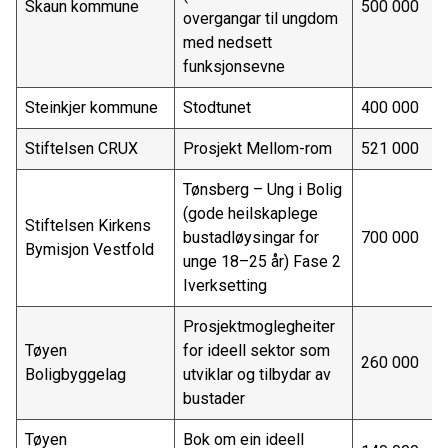
Skaun kommune
500 000
overgangar til ungdom
med nedsett
funksjonsevne
Steinkjer kommune
Stodtunet
400 000
Stiftelsen CRUX
Prosjekt Mellom-rom
521 000
Tønsberg – Ung i Bolig
(gode heilskaplege
Stiftelsen Kirkens
bustadløysingar for
700 000
Bymisjon Vestfold
unge 18–25 år) Fase 2
Iverksetting
Prosjektmoglegheiter
Tøyen
for ideell sektor som
260 000
Boligbyggelag
utviklar og tilbydar av
bustader
Tøyen
Bok om ein ideell