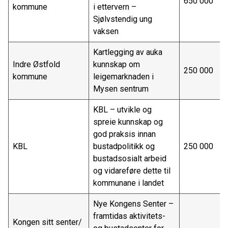
650 000
kommune
i ettervern –
Sjølvstendig ung
vaksen
Kartlegging av auka
Indre Østfold
kunnskap om
250 000
kommune
leigemarknaden i
Mysen sentrum
KBL – utvikle og
spreie kunnskap og
god praksis innan
KBL
bustadpolitikk og
250 000
bustadsosialt arbeid
og vidareføre dette til
kommunane i landet
Nye Kongens Senter –
framtidas aktivitets-
Kongen sitt senter/