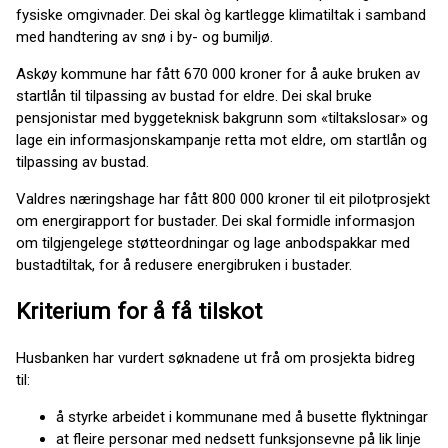
fysiske omgivnader. Dei skal òg kartlegge klimatiltak i samband
med handtering av snø i by- og bumiljø.
Askøy kommune har fått 670 000 kroner for å auke bruken av
startlån til tilpassing av bustad for eldre. Dei skal bruke
pensjonistar med byggeteknisk bakgrunn som «tiltakslosar» og
lage ein informasjonskampanje retta mot eldre, om startlån og
tilpassing av bustad.
Valdres næringshage har fått 800 000 kroner til eit pilotprosjekt
om energirapport for bustader. Dei skal formidle informasjon
om tilgjengelege støtteordningar og lage anbodspakkar med
bustadtiltak, for å redusere energibruken i bustader.
Kriterium for å få tilskot
Husbanken har vurdert søknadene ut frå om prosjekta bidreg
til:
å styrke arbeidet i kommunane med å busette flyktningar
at fleire personar med nedsett funksjonsevne på lik linje