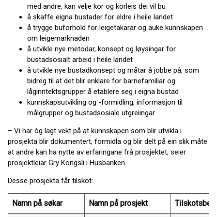
med andre, kan velje kor og korleis dei vil bu
å skaffe eigna bustader for eldre i heile landet
å trygge buforhold for leigetakarar og auke kunnskapen
om leigemarknaden
å utvikle nye metodar, konsept og løysingar for
bustadsosialt arbeid i heile landet
å utvikle nye bustadkonsept og måtar å jobbe på, som
bidreg til at det blir enklare for barnefamiliar og
låginntektsgrupper å etablere seg i eigna bustad
kunnskapsutvikling og -formidling, informasjon til
målgrupper og bustadsosiale utgreiingar
– Vi har òg lagt vekt på at kunnskapen som blir utvikla i
prosjekta blir dokumentert, formidla og blir delt på ein slik måte
at andre kan ha nytte av erfaringane frå prosjektet, seier
prosjektleiar Gry Kongsli i Husbanken.
Desse prosjekta får tilskot:
Namn på søkar
Namn på prosjekt
Tilskotsbel