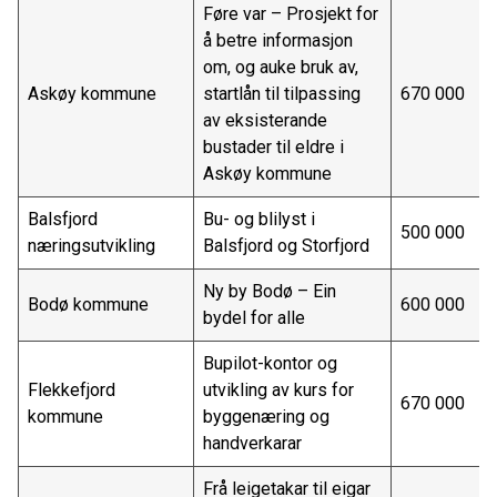
Føre var – Prosjekt for
å betre informasjon
om, og auke bruk av,
Askøy kommune
startlån til tilpassing
670 000
av eksisterande
bustader til eldre i
Askøy kommune
Balsfjord
Bu- og blilyst i
500 000
næringsutvikling
Balsfjord og Storfjord
Ny by Bodø – Ein
Bodø kommune
600 000
bydel for alle
Bupilot-kontor og
Flekkefjord
utvikling av kurs for
670 000
kommune
byggenæring og
handverkarar
Frå leigetakar til eigar