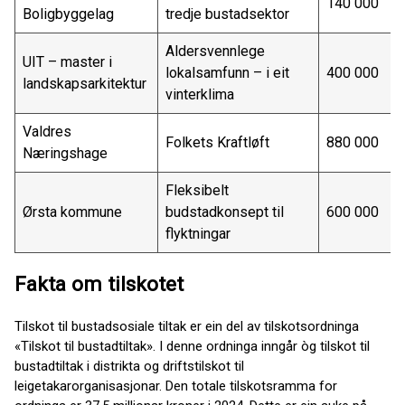
140 000
Boligbyggelag
tredje bustadsektor
Aldersvennlege
UIT – master i
lokalsamfunn – i eit
400 000
landskapsarkitektur
vinterklima
Valdres
Folkets Kraftløft
880 000
Næringshage
Fleksibelt
Ørsta kommune
budstadkonsept til
600 000
flyktningar
Fakta om tilskotet
Tilskot til bustadsosiale tiltak er ein del av tilskotsordninga
«Tilskot til bustadtiltak». I denne ordninga inngår òg tilskot til
bustadtiltak i distrikta og driftstilskot til
leigetakarorganisasjonar. Den totale tilskotsramma for