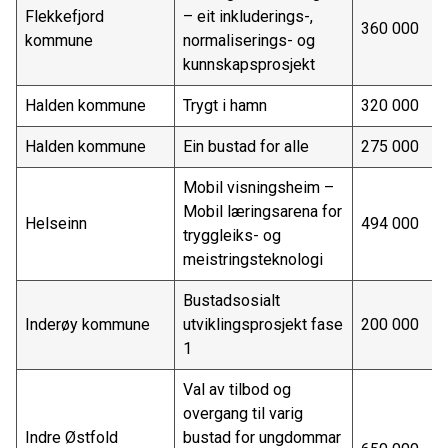
Flekkefjord
– eit inkluderings-,
360 000
kommune
normaliserings- og
kunnskapsprosjekt
Halden kommune
Trygt i hamn
320 000
Halden kommune
Ein bustad for alle
275 000
Mobil visningsheim –
Mobil læringsarena for
Helseinn
494 000
tryggleiks- og
meistringsteknologi
Bustadsosialt
Inderøy kommune
utviklingsprosjekt fase
200 000
1
Val av tilbod og
overgang til varig
Indre Østfold
bustad for ungdommar