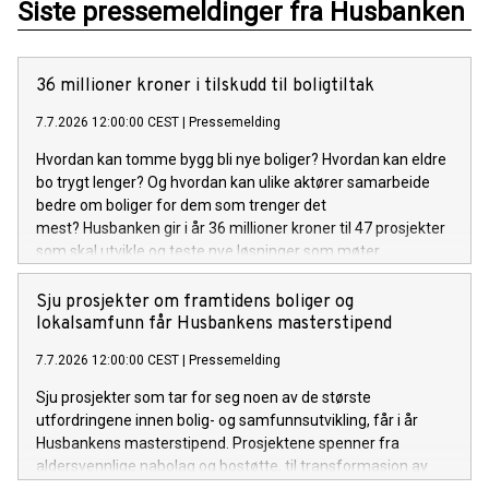
Siste pressemeldinger fra Husbanken
36 millioner kroner i tilskudd til boligtiltak
7.7.2026 12:00:00 CEST
|
Pressemelding
Hvordan kan tomme bygg bli nye boliger? Hvordan kan eldre
bo trygt lenger? Og hvordan kan ulike aktører samarbeide
bedre om boliger for dem som trenger det
mest? Husbanken gir i år 36 millioner kroner til 47 prosjekter
som skal utvikle og teste nye løsninger som møter
boligpolitiske utfordringer.
Sju prosjekter om framtidens boliger og
lokalsamfunn får Husbankens masterstipend
7.7.2026 12:00:00 CEST
|
Pressemelding
Sju prosjekter som tar for seg noen av de største
utfordringene innen bolig- og samfunnsutvikling, får i år
Husbankens masterstipend. Prosjektene spenner fra
aldersvennlige nabolag og bostøtte, til transformasjon av