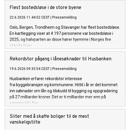
eksisterende bygg og kommunal boligpolitikk.
Flest bostedsløse i de store byene
22.6.2026 11:44:52 CEST
|
Pressemelding
Oslo, Bergen, Trondheim og Stavanger har flest bostedsløse.
En kartlegging viser at 4 197 personene var bostedsløse i
2025, og halvparten av disse hører hjemme i Norges fire
største byer.
Rekordstor pågang i lånesøknader til Husbanken
19.6.2026 09:33:54 CEST
|
Pressemelding
Husbanken erfarer rekordstor interesse
fra byggebransjen og kommunene. Hittil i år er det kommet
inn søknader om lån og tilskudd til bygging og oppgradering
på 27 milliarder kroner. Det er ti milliarder mer enn på
samme tid i fjor.
Sliter med å skaffe boliger til de mest
vanskeligstilte