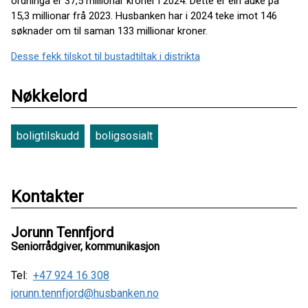
ordninga er 37,5 millionar kroner i 2024. Dette er ein auke på
15,3 millionar frå 2023. Husbanken har i 2024 teke imot 146
søknader om til saman 133 millionar kroner.
Desse fekk tilskot til bustadtiltak i distrikta
Nøkkelord
boligtilskudd
boligsosialt
Kontakter
Jorunn Tennfjord
Seniorrådgiver, kommunikasjon
Tel:
+47 924 16 308
jorunn.tennfjord@husbanken.no