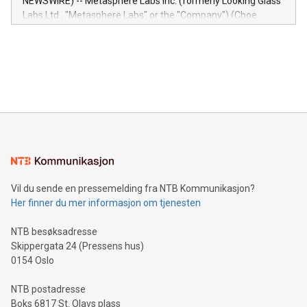
NEWSWIRE) -- Metasphere Labs Inc. (formerly Looking Glass
insights into customer behaviors: With the Relay42 Insights
Labs Ltd., "Metasphere Labs" or the "Company") (Cboe
module, marketers can ask unlimited questions about their
Canada: LABZ) (OTC: LABZF) (FRA: H1N) is thrilled to
data and gain a deeper understanding of how to serve their
announce an engaging Twitter Spaces event on Green
customers more effectively. Simplicity with AI-powered
Bitcoin mining, energy markets, and sustainability on July 3,
querying: Marketers can use artificial intelligence to query
2024 at 2 p.m. ET. Follow us on X at MetasphereLabs for
their data using natural language search, reducing the
updates and to join the event. What We'll Discuss Bitcoin
reliance on data scientists. Us
Mining Basics: Understand the fundamentals of Bitcoin
mining.Energy Market Dynamics: Explore how Bitcoin mining
interacts with energy markets.Sustainable Innovations:
Learn about our efforts to promote sustainability in Bitcoin
mining.Sound Money: Discover how tamper-proof currency
can enhance stability.Efficient Payment Rails: See how fast,
neutral payment systems support humanitarian
Vil du sende en pressemelding fra NTB Kommunikasjon?
projects.Carbon Footprint: Compare Bitcoin's environmental
Her finner du mer informasjon om tjenesten
impact with traditional banking. "We're excited to host this
event and dive into the critical topics of Bitcoin
NTB besøksadresse
Skippergata 24 (Pressens hus)
0154 Oslo
NTB postadresse
Boks 6817 St. Olavs plass