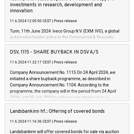
investments in research, development and
innovation
11.6.2024 12:00:00 CEST
|
Press release
Turin, 11th June 2024. Iveco Group N.V. (EXM: IVG), a global
automotive leader active in the Commercial & Specialty
Vehicles, Powertrain and related Financial Services arenas,
has successfully signed a term loan facility of 150 million
DSV, 1115 - SHARE BUYBACK IN DSV A/S
euros with Cassa Depositi e Prestiti (CDP), for the creation of
new projects in Italy dedicated to research, development and
11.6.2024 11:22:17 CEST
|
Press release
innovation. In detail, through the resources made available
Company Announcement No. 1115 On 24 April 2024, we
by CDP, Iveco Group will develop innovative technologies and
initiated a share buyback programme, as described in
architectures in the field of electric propulsion and further
Company Announcement No. 1104. According to the
develop solutions for autonomous driving, digitalisation and
programme, the company will in the period from 24 April
vehicle connectivity aimed at increasing efficiency, safety,
2024 until 23 July 2024 purchase own shares up to a
driving comfort and productivity. The financed investments,
maximum value of DKK 1,000 million, and no more than
which will have a 5-year amortising profile, will be made by
1,700,000 shares, corresponding to 0.79% of the share
Landsbankinn hf.: Offering of covered bonds
Iveco Group in Italy by the end of 2025. Iveco Group N.V.
capital at commencement of the programme. The
(EXM: IVG) is the home of unique people and brands that
11.6.2024 11:16:36 CEST
|
Press release
programme has been implemented in accordance with
power your business and mission to advance a more
Regulation No. 596/2014 of the European Parliament and
sustainable society. The eight brands are each a
Landsbankinn will offer covered bonds for sale via auction