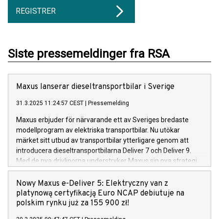
REGISTRER
Siste pressemeldinger fra RSA
Maxus lanserar dieseltransportbilar i Sverige
31.3.2025 11:24:57 CEST
|
Pressemelding
Maxus erbjuder för närvarande ett av Sveriges bredaste
modellprogram av elektriska transportbilar. Nu utökar
märket sitt utbud av transportbilar ytterligare genom att
introducera dieseltransportbilarna Deliver 7 och Deliver 9.
Med de nya drivlinorna understryker Maxus sin nya strategi,
där målet är att bli ett ännu mer mångsidigt och starkt
transportbilsmärke på den svenska marknaden.
Nowy Maxus e-Deliver 5: Elektryczny van z
platynową certyfikacją Euro NCAP debiutuje na
polskim rynku już za 155 900 zł!