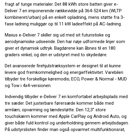
fragt af tunge materialer. Det 88 kWh store batteri giver e-
Deliver 7 en imponerende rækkevidde på 364-524 km (WLTP
kombineret/urban) på en enkelt opladning, mens støtte fra 3-
fase ladning muliggør op til 11 kW ladeeffekt på AC-ladning.
Maxus e-Deliver 7 skiller sig ud med sit futuristiske og
aerodynamiske udseende. Den har nøje udformede linjer som
giver et dynamisk udtryk. Bagdørene kan åbnes til en 180
graders vinkel, og den er udstyret med to skydedøre.
Det avanserede firehjulstræksystem er designet til at kunne
levere god fremkommelighed og energieffektivitet. Varebilen
tilbyder tre forskellige køremodis; ECO, Power & Normal - MUD
og Tow i 4x4-versionen.
Indvendig tilbyder e-Deliver 7 en komfortabel arbejdsplads med
tre sæder. Det justerbare førersæde kommer både med
armlæn, opvarming og lændestøtte. Den 12,3’’ store
touchskærm kommer med Apple CarPlay og Android Auto, og
giver både fuld kontrol og underholdning gennem arbejdsdagen.
På udstyrslisten finder man også opvarmet multifunktionsrat,