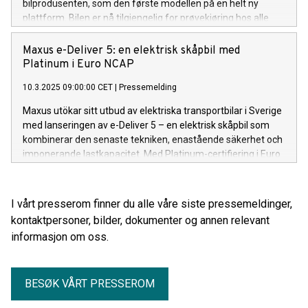
bilprodusenten, som den første modellen på en helt ny
plattform. Bilen er nå tilgjengelig for prøvekjøring hos alle
norske forhandlere og kan leveres omgående.
Maxus e-Deliver 5: en elektrisk skåpbil med
Platinum i Euro NCAP
10.3.2025 09:00:00 CET
|
Pressemelding
Maxus utökar sitt utbud av elektriska transportbilar i Sverige
med lanseringen av e-Deliver 5 – en elektrisk skåpbil som
kombinerar den senaste tekniken, enastående säkerhet och
imponerande lastkapacitet. Med Platinum-certifiering i Euro
NCAP erbjuder modellen maximalt skydd under hela
arbetsdagen. e-Deliver 5 lanseras till ett mycket
konkurrenskraftigt introduktionspris på 399.900 kr. exkl
I vårt presserom finner du alle våre siste pressemeldinger,
moms och de första bilarna beräknas komma till Sverige i
kontaktpersoner, bilder, dokumenter og annen relevant
April.
informasjon om oss.
BESØK VÅRT PRESSEROM