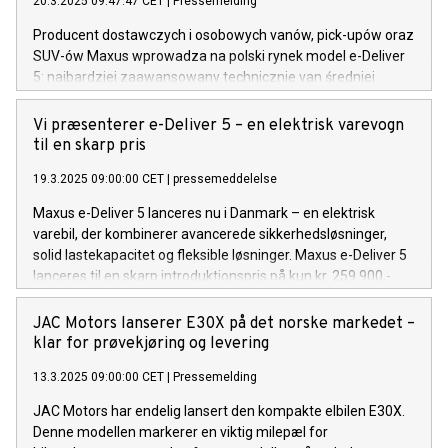
20.3.2025 09:47:47 CET
|
Pressemelding
Producent dostawczych i osobowych vanów, pick-upów oraz
SUV-ów Maxus wprowadza na polski rynek model e-Deliver
5: najbardziej zaawansowany technicznie van średniej
wielkości. Dzięki wykorzystaniu wiodących kompetencji
Maxusa w napędach elektrycznych, e-Deliver 5 łączy
Vi præsenterer e-Deliver 5 – en elektrisk varevogn
największą ładowność w klasie, zasięg sięgający 489 km (wg
til en skarp pris
normy WLTP) oraz ceny zaczynające się już od promocyjnej
19.3.2025 09:00:00 CET
|
pressemeddelelse
oferty 155 900 zł (bez uwzględnienia programów dopłat).
Maxus e-Deliver 5 lanceres nu i Danmark – en elektrisk
varebil, der kombinerer avancerede sikkerhedsløsninger,
solid lastekapacitet og fleksible løsninger. Maxus e-Deliver 5
lanceres til en skarp introduktionspris på kun kr. 259.900,-
ekskl. moms.
JAC Motors lanserer E30X på det norske markedet –
klar for prøvekjøring og levering
13.3.2025 09:00:00 CET
|
Pressemelding
JAC Motors har endelig lansert den kompakte elbilen E30X.
Denne modellen markerer en viktig milepæl for