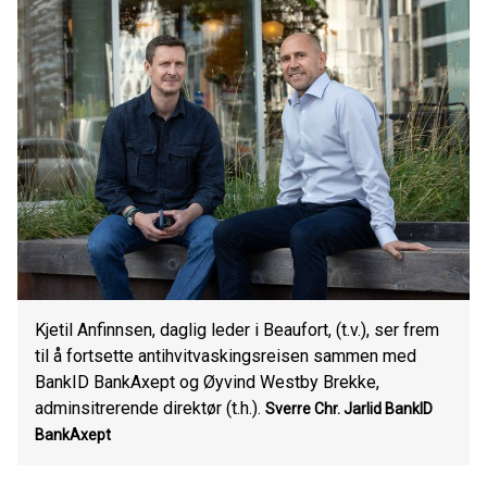
Kjetil Anfinnsen, daglig leder i Beaufort, (t.v.), ser frem
til å fortsette antihvitvaskingsreisen sammen med
BankID BankAxept og Øyvind Westby Brekke,
adminsitrerende direktør (t.h.).
Sverre Chr. Jarlid
BankID
BankAxept