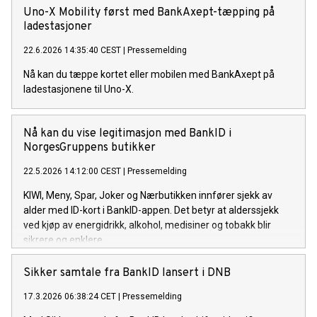
Uno-X Mobility først med BankAxept-tæpping på
ladestasjoner
22.6.2026 14:35:40 CEST
|
Pressemelding
Nå kan du tæppe kortet eller mobilen med BankAxept på
ladestasjonene til Uno-X.
Nå kan du vise legitimasjon med BankID i
NorgesGruppens butikker
22.5.2026 14:12:00 CEST
|
Pressemelding
KIWI, Meny, Spar, Joker og Nærbutikken innfører sjekk av
alder med ID-kort i BankID-appen. Det betyr at alderssjekk
ved kjøp av energidrikk, alkohol, medisiner og tobakk blir
sikrere og enklere.
Sikker samtale fra BankID lansert i DNB
17.3.2026 06:38:24 CET
|
Pressemelding