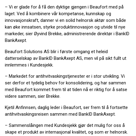
– Vi er glade for å få den dyktige gjengen i Beaufort med på
laget. Ved å kombinere vår kompetanse, kunnskap og
innovasjonskraft, danner vi en solid helnorsk aktør som både
kan øke innsatsen, styrke produktinnovasjon og utvide til nye
markeder, sier Øyvind Brekke, administrerende direktør i BankID
BankAxept.
Beaufort Solutions AS blir i første omgang et heleid
datterselskap av BankID BankAxept AS, men vil på sikt fullt ut
innlemmes i Kundesjekk.
– Markedet for antihvitvaskingstjenester er i stor utvikling. Vi
ser derfor et tydelig behov for konsolidering, og har sammen
med Beaufort kommet frem til at tiden nå er riktig for å satse
videre sammen, sier Brekke.
Kjetil Anfinnsen, daglig leder i Beaufort, ser frem til å fortsette
antihvitvaskingsreisen sammen med BankID BankAxept.
– Sammenslåingen med Kundesjekk gjør det mulig for oss å
skape et produkt av internasjonal kvalitet, og som er helnorsk.