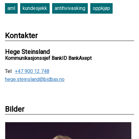
aml
kundesjekk
antihvivasking
oppkjøp
Kontakter
Hege Steinsland
Kommunikasjonssjef BankID BankAxept
Tel:
+47 900 12 748
hege.steinsland@bidbax.no
Bilder