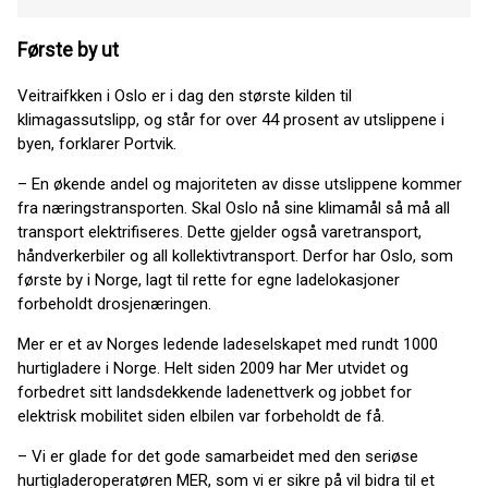
Første by ut
Veitraifkken i Oslo er i dag den største kilden til
klimagassutslipp, og står for over 44 prosent av utslippene i
byen, forklarer Portvik.
– En økende andel og majoriteten av disse utslippene kommer
fra næringstransporten. Skal Oslo nå sine klimamål så må all
transport elektrifiseres. Dette gjelder også varetransport,
håndverkerbiler og all kollektivtransport. Derfor har Oslo, som
første by i Norge, lagt til rette for egne ladelokasjoner
forbeholdt drosjenæringen.
Mer er et av Norges ledende ladeselskapet med rundt 1000
hurtigladere i Norge. Helt siden 2009 har Mer utvidet og
forbedret sitt landsdekkende ladenettverk og jobbet for
elektrisk mobilitet siden elbilen var forbeholdt de få.
– Vi er glade for det gode samarbeidet med den seriøse
hurtigladeroperatøren MER, som vi er sikre på vil bidra til et