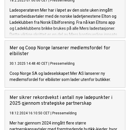
18.2.2025 07:00:00 CET
|
Pressemelding
Ladeoperatøren Mer har i løpet av den siste uken inngått
samarbeidsavtaler med de norske ladetjenestene Elton og
Ladeklubben fra Norsk Elbilforening. Fra nå kan Eltons app
og Ladeklubbens brikke brukes på alle Mers ladestasjoner.
Dette viktige skrittet er en del av Mers kontinuerlige innsats
for å forbedre ladeopplevelsen og tilpasse seg et endret
lademønster blant elbilister.
Mer og Coop Norge lanserer medlemsfordel for
elbilister
30.1.2025 14:48:40 CET
|
Pressemelding
Coop Norge SA og ladeselskapet Mer AS lanserer ny
medlemsfordel for elbilister som lader utenfor butikker.
Mer sikrer rekordvekst i antall nye ladepunkter i
2025 gjennom strategiske partnerskap
18.12.2024 16:10:50 CET
|
Pressemelding
Mer har gjennom 2024 inngått flere større
partnerskapsavtaler med fremtredende butikk-kjeder, hvor