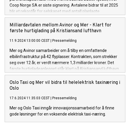
Coop Norge SA er siste signering. Avtalene bidrar til at 2025
blir et rekordår for selskapet med antall planlagte
utbygginger av ladestasjoner.
Milliardavtalen mellom Avinor og Mer - Klart for
første hurtiglading på Kristiansand lufthavn
11.9.2024 13:00:00 CEST
|
Pressemelding
Mer og Avinor samarbeider om å tilby en omfattende
elbilinfrastruktur på 42 flyplasser. Kontrakten, som strekker
seg over 12 år, er verdt nærmere 1,3 milliarder kroner. Det
første hurtigladeanlegget står klart på Kristiansand lufthavn
i september.
Oslo Taxi og Mer vil bidra til helelektrisk taxinæring i
Oslo
17.6.2024 11:35:03 CEST
|
Pressemelding
Mer og Oslo Taxi inngår innovasjonssamarbeid for å finne
gode løsninger for en voksende elektrisk taxi-næring.