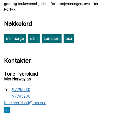
godt og brukervennlig tilbud for drosjenæringen, avslutter
Portvik.
Nøkkelord
mer norge
elbil
transport
taxi
Kontakter
Tone Tversland
Mer Norway as
Tel:
97795230
97795230
tone.tversland@mer.eco