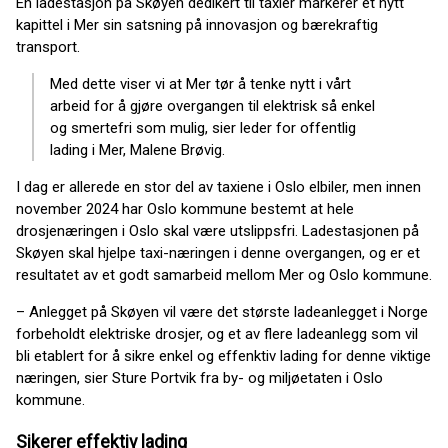
En ladestasjon på Skøyen dedikert til taxier markerer et nytt
kapittel i Mer sin satsning på innovasjon og bærekraftig
transport.
Med dette viser vi at Mer tør å tenke nytt i vårt
arbeid for å gjøre overgangen til elektrisk så enkel
og smertefri som mulig, sier leder for offentlig
lading i Mer, Malene Brøvig.
I dag er allerede en stor del av taxiene i Oslo elbiler, men innen
november 2024 har Oslo kommune bestemt at hele
drosjenæringen i Oslo skal være utslippsfri. Ladestasjonen på
Skøyen skal hjelpe taxi-næringen i denne overgangen, og er et
resultatet av et godt samarbeid mellom Mer og Oslo kommune.
– Anlegget på Skøyen vil være det største ladeanlegget i Norge
forbeholdt elektriske drosjer, og et av flere ladeanlegg som vil
bli etablert for å sikre enkel og effenktiv lading for denne viktige
næringen, sier Sture Portvik fra by- og miljøetaten i Oslo
kommune.
Sikerer effektiv lading