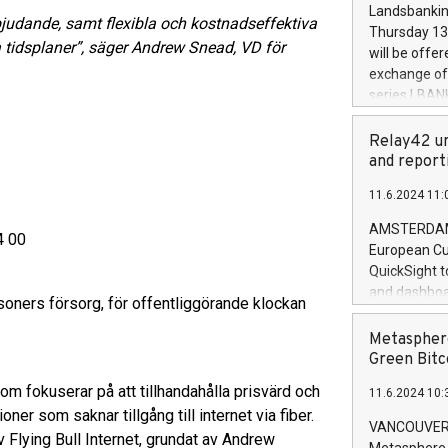
the rules on
Landsbankinn
judande, samt flexibla och kostnadseffektiva
the Commiss
Thursday 13 
to as the Sa
 tidsplaner”, säger Andrew Snead, VD för
will be offe
backAverage
exchange off
days 1-2547
series LBANK
20247,0001,
covered bon
20245,0001,
price of the
Relay42 un
June20243,0
20 June 202
and report
20244,0001,
with stable 
11.6.2024 11:
Markets will
+354 410 73
AMSTERDAM, 
4 00
European Cu
QuickSight t
and dashboa
ners försorg, för offentliggörande klockan
customer da
to dive deep
Metasphere
the performa
Green Bitc
paid, and ow
m fokuserar på att tillhandahålla prisvärd och
11.6.2024 10:
module, in p
ioner som saknar tillgång till internet via fiber.
module inclu
VANCOUVER, 
lying Bull Internet, grundat av Andrew
Relay42 Insi