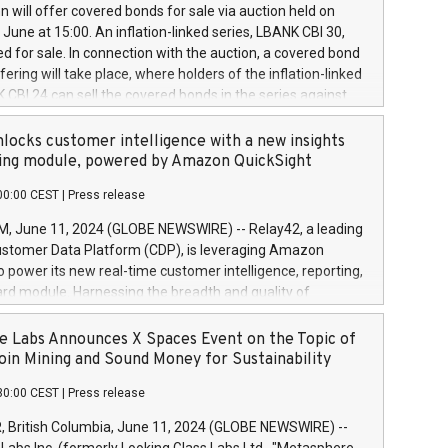
 share buyback programmes set out in MAR article 5) and
 will offer covered bonds for sale via auction held on
ion Delegated Regulation (EU) 2016/1052, also referred
June at 15:00. An inflation-linked series, LBANK CBI 30,
fe Harbour rules. Trading dayNumber of shares bought
red for sale. In connection with the auction, a covered bond
 transaction priceAmount DKKAccumulated trading for
ering will take place, where holders of the inflation-linked
8,1001,023.01489,100,86026:3 June
 CBI 24 can sell the covered bonds in the series against
050.597,354,13027:4 June
ds bought in the above-mentioned auction. The clean
055.705,278,50028:6
 bonds is predefined at 99,594. Expected settlement date is
locks customer intelligence with a new insights
001,096.273,288,81029:7 June
4. Covered bonds issued by Landsbankinn are rated A+
ing module, powered by Amazon QuickSight
106.174,424,68
outlook by S&P Global Ratings. Landsbankinn Capital
00:00 CEST
|
Press release
 manage the auction. For further information, please call
30 or email verdbrefamidlun@landsbankinn.is.
June 11, 2024 (GLOBE NEWSWIRE) -- Relay42, a leading
stomer Data Platform (CDP), is leveraging Amazon
o power its new real-time customer intelligence, reporting,
rd module. Harnessing the breadth and quality of
ta, the new Insights module empowers marketing teams
 into customer behaviors and gain invaluable insights into
 Labs Announces X Spaces Event on the Topic of
nce of their marketing programs across all online, offline,
oin Mining and Sound Money for Sustainability
ned marketing channels. Preview of the Relay42 Insights
30:00 CEST
|
Press release
re-beta version Key capabilities of the Relay42 Insights
de: Deep insights into customer behaviors: With the
British Columbia, June 11, 2024 (GLOBE NEWSWIRE) --
ghts module, marketers can ask unlimited questions about