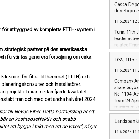
Cassa Depo
developmen
11.6.2024 12:
r för utbyggnad av kompletta FTTH-system i
Turin, 11th 
leader activ
related Fina
m strategisk partner på den amerikanska
facility of 1
 och förväntas generera försäljning om cirka
creation of 
DSV, 1115
and innovati
11.6.2024 11:
Iveco Group 
tslösning för fiber till hemmet (FTTH) och
the field of 
Company Ann
planeringskonsulter och installatörer.
autonomous d
share buyba
increasing ef
as projekt i Texas sedan fjärde kvartalet
No. 1104. Ac
financed inv
nstakt från och med det andra halvåret 2024.
from 24 Apri
be made by I
maximum val
(EXM: IVG) i
tör till Novos Fiber. Detta partnerskap är ett
shares, corr
business and
ebär en kostnadseffektiv och snabb
commenceme
Landsbanki
brands are 
itet att bygga i takt med att de växer", säger
implemented
11.6.2024 11:
European Par