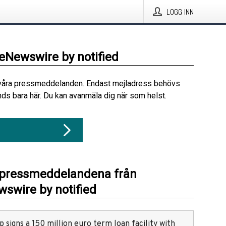
LOGG INN
beNewswire by notified
våra pressmeddelanden. Endast mejladress behövs
ds bara här. Du kan avanmäla dig när som helst.
 pressmeddelandena från
swire by notified
 signs a 150 million euro term loan facility with