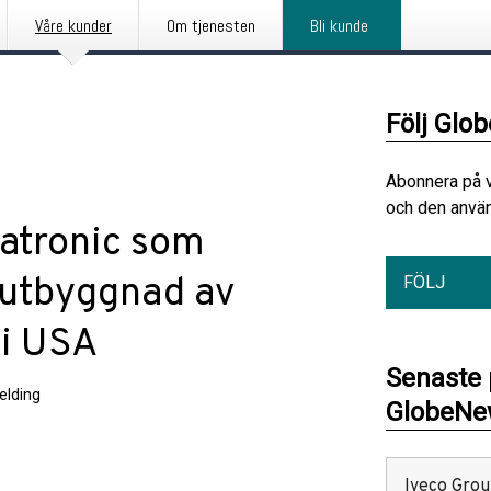
Våre kunder
Om tjenesten
Bli kunde
Följ Glo
Abonnera på 
och den använ
atronic som
r utbyggnad av
FÖLJ
i USA
Senaste
elding
GlobeNew
Iveco Group