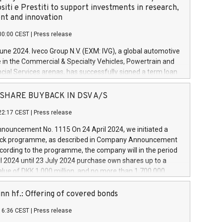
siti e Prestiti to support investments in research,
t and innovation
00:00 CEST
|
Press release
June 2024. Iveco Group N.V. (EXM: IVG), a global automotive
e in the Commercial & Specialty Vehicles, Powertrain and
ncial Services arenas, has successfully signed a term loan
50 million euros with Cassa Depositi e Prestiti (CDP), for the
new projects in Italy dedicated to research, development
 - SHARE BUYBACK IN DSV A/S
on. In detail, through the resources made available by CDP,
22:17 CEST
|
Press release
will develop innovative technologies and architectures in
electric propulsion and further develop solutions for
ouncement No. 1115 On 24 April 2024, we initiated a
riving, digitalisation and vehicle connectivity aimed at
ck programme, as described in Company Announcement
ficiency, safety, driving comfort and productivity. The
cording to the programme, the company will in the period
estments, which will have a 5-year amortising profile, will
l 2024 until 23 July 2024 purchase own shares up to a
veco Group in Italy by the end of 2025. Iveco Group N.V.
ue of DKK 1,000 million, and no more than 1,700,000
s the home of unique people and brands that power your
esponding to 0.79% of the share capital at
 mission to advance a more sustainable society. The eight
nt of the programme. The programme has been
nn hf.: Offering of covered bonds
each a
 in accordance with Regulation No. 596/2014 of the
16:36 CEST
|
Press release
liament and Council of 16 April 2014 (“MAR”) (save for