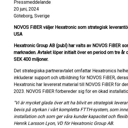
Pressmeddelande
20 juni, 2024
Göteborg, Sverige
NOVOS FiBER väljer Hexatronic som strategisk leverantö
USA
Hexatronic Group AB (publ) har valts av NOVOS FiBER so
marknaden. Avtalet löper initialt över en period om tre år
SEK 400 miljoner.
Det strategiska partneravtalet omfattar Hexatronics helhe
inkluderar support och utbildning för NOVOS FiBER, deras 
Hexatronic har levererat material till NOVOS FiBER för der
2023. NOVOS FiBER förbereder sig för en ökad installatio
"Vi är mycket glada över att ha blivit en strategisk leveran
bevis på styrkan i vårt kompletta FTTH-system, som inn
installation och som ger våra kunder kapacitet och flexibil
Henrik Larsson Lyon, VD för Hexatronic Group AB.