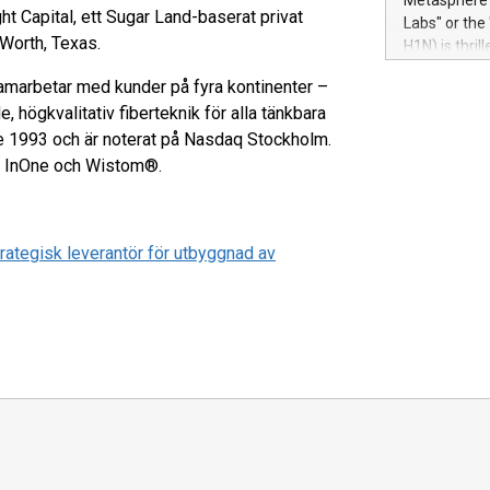
Metasphere L
their data a
t Capital, ett Sugar Land-baserat privat
Labs" or th
customers mo
 Worth, Texas.
H1N) is thri
Marketers can
Green Bitcoi
natural lang
samarbetar med kunder på fyra kontinenter –
2024 at 2 p.
, högkvalitativ fiberteknik för alla tänkbara
to join the 
ge 1993 och är noterat på Nasdaq Stockholm.
the fundame
how Bitcoin 
or, InOne och Wistom®.
Innovations:
Bitcoin min
enhance stab
ategisk leverantör för utbyggnad av
payment sys
Compare Bitc
"We're excite
Bitcoin