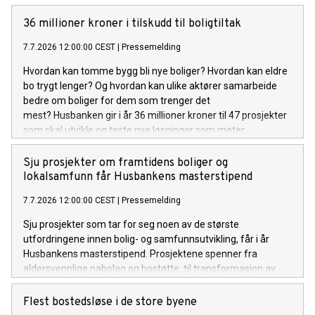
36 millioner kroner i tilskudd til boligtiltak
7.7.2026 12:00:00 CEST
|
Pressemelding
Hvordan kan tomme bygg bli nye boliger? Hvordan kan eldre
bo trygt lenger? Og hvordan kan ulike aktører samarbeide
bedre om boliger for dem som trenger det
mest? Husbanken gir i år 36 millioner kroner til 47 prosjekter
som skal utvikle og teste nye løsninger som møter
boligpolitiske utfordringer.
Sju prosjekter om framtidens boliger og
lokalsamfunn får Husbankens masterstipend
7.7.2026 12:00:00 CEST
|
Pressemelding
Sju prosjekter som tar for seg noen av de største
utfordringene innen bolig- og samfunnsutvikling, får i år
Husbankens masterstipend. Prosjektene spenner fra
aldersvennlige nabolag og bostøtte, til transformasjon av
eksisterende bygg og kommunal boligpolitikk.
Flest bostedsløse i de store byene