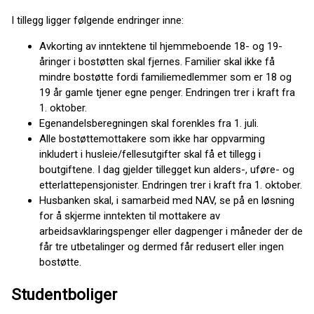
I tillegg ligger følgende endringer inne:
Avkorting av inntektene til hjemmeboende 18- og 19-
åringer i bostøtten skal fjernes. Familier skal ikke få
mindre bostøtte fordi familiemedlemmer som er 18 og
19 år gamle tjener egne penger. Endringen trer i kraft fra
1. oktober.
Egenandelsberegningen skal forenkles fra 1. juli.
Alle bostøttemottakere som ikke har oppvarming
inkludert i husleie/fellesutgifter skal få et tillegg i
boutgiftene. I dag gjelder tillegget kun alders-, uføre- og
etterlattepensjonister. Endringen trer i kraft fra 1. oktober.
Husbanken skal, i samarbeid med NAV, se på en løsning
for å skjerme inntekten til mottakere av
arbeidsavklaringspenger eller dagpenger i måneder der de
får tre utbetalinger og dermed får redusert eller ingen
bostøtte.
Studentboliger