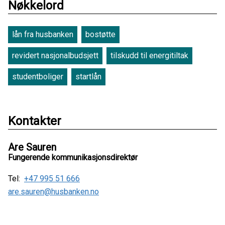
Nøkkelord
lån fra husbanken
bostøtte
revidert nasjonalbudsjett
tilskudd til energitiltak
studentboliger
startlån
Kontakter
Are Sauren
Fungerende kommunikasjonsdirektør
Tel:
+47 995 51 666
are.sauren@husbanken.no