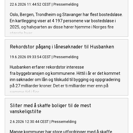
22.6.2026 11:44:52 CEST
|
Pressemelding
Oslo, Bergen, Trondheim og Stavanger har flest bostedsløse.
En kartlegging viser at 4 197 personene var bostedsløse i
2025, og halvparten av disse hører hjemme i Norges fire
største byer.
Rekordstor pågang i lånesøknader til Husbanken
19.6.2026 09:33:54 CEST
|
Pressemelding
Husbanken erfarer rekordstor interesse
fra byggebransjen og kommunene. Hittil i år er det kommet
inn søknader om lån og tilskudd til bygging og oppgradering
på 27 milliarder kroner. Det er ti milliarder mer enn på
samme tid i fjor.
Sliter med å skaffe boliger til de mest
vanskeligstilte
2.6.2026 12:30:44 CEST
|
Pressemelding
Mange kommuner har store utfordringer med å skaffe