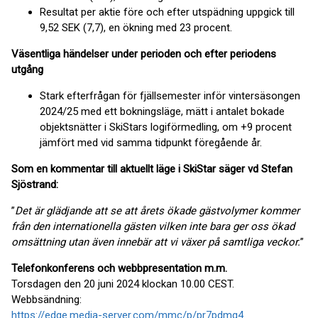
Resultat per aktie före och efter utspädning uppgick till
9,52 SEK (7,7), en ökning med 23 procent.
Väsentliga händelser under perioden och efter periodens
utgång
Stark efterfrågan för fjällsemester inför vintersäsongen
2024/25 med ett bokningsläge, mätt i antalet bokade
objektsnätter i SkiStars logiförmedling, om +9 procent
jämfört med vid samma tidpunkt föregående år.
Som en kommentar till aktuellt läge i SkiStar säger vd Stefan
Sjöstrand:
”
Det är glädjande att se att årets ökade gästvolymer kommer
från den internationella gästen vilken inte bara ger oss ökad
omsättning utan även innebär att vi växer på samtliga veckor.
”
Telefonkonferens och webbpresentation m.m.
Torsdagen den 20 juni 2024 klockan 10.00 CEST.
Webbsändning:
https://edge.media-server.com/mmc/p/pr7pdmq4