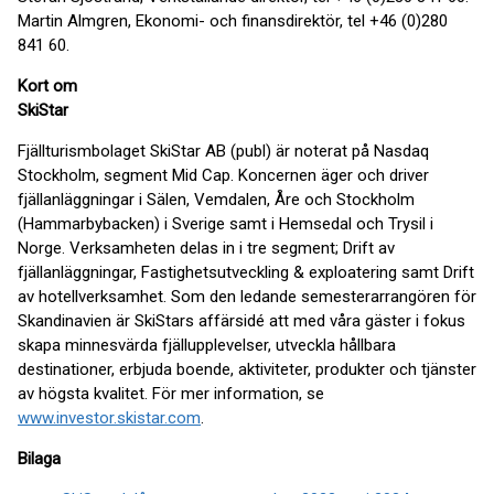
Martin Almgren, Ekonomi- och finansdirektör, tel +46 (0)280
841 60.
Kort om
SkiStar
Fjällturismbolaget SkiStar AB (publ) är noterat på Nasdaq
Stockholm, segment Mid Cap. Koncernen äger och driver
fjällanläggningar i Sälen, Vemdalen, Åre och Stockholm
(Hammarbybacken) i Sverige samt i Hemsedal och Trysil i
Norge. Verksamheten delas in i tre segment; Drift av
fjällanläggningar, Fastighetsutveckling & exploatering samt Drift
av hotellverksamhet. Som den ledande semesterarrangören för
Skandinavien är SkiStars affärsidé att med våra gäster i fokus
skapa minnesvärda fjällupplevelser, utveckla hållbara
destinationer, erbjuda boende, aktiviteter, produkter och tjänster
av högsta kvalitet. För mer information, se
www.investor.skistar.com
.
Bilaga