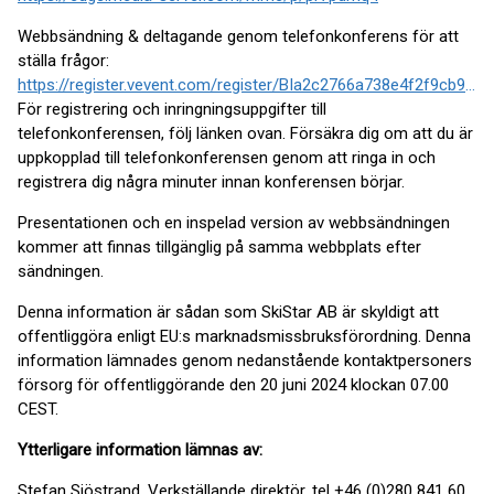
Webbsändning & deltagande genom telefonkonferens för att
ställa frågor:
https://register.vevent.com/register/BIa2c2766a738e4f2f9cb902c49133c729
För registrering och inringningsuppgifter till
telefonkonferensen, följ länken ovan. Försäkra dig om att du är
uppkopplad till telefonkonferensen genom att ringa in och
registrera dig några minuter innan konferensen börjar.
Presentationen och en inspelad version av webbsändningen
kommer att finnas tillgänglig på samma webbplats efter
sändningen.
Denna information är sådan som SkiStar AB är skyldigt att
offentliggöra enligt EU:s marknadsmissbruksförordning. Denna
information lämnades genom nedanstående kontaktpersoners
försorg för offentliggörande den 20 juni 2024 klockan 07.00
CEST.
Ytterligare information lämnas av:
Stefan Sjöstrand, Verkställande direktör, tel +46 (0)280 841 60.