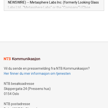
capabilities of the Relay42 Insights module include: Deep
NEWSWIRE) -- Metasphere Labs Inc. (formerly Looking Glass
insights into customer behaviors: With the Relay42 Insights
Labs Ltd., "Metasphere Labs" or the "Company") (Cboe
module, marketers can ask unlimited questions about their
Canada: LABZ) (OTC: LABZF) (FRA: H1N) is thrilled to
data and gain a deeper understanding of how to serve their
announce an engaging Twitter Spaces event on Green
customers more effectively. Simplicity with AI-powered
Bitcoin mining, energy markets, and sustainability on July 3,
querying: Marketers can use artificial intelligence to query
2024 at 2 p.m. ET. Follow us on X at MetasphereLabs for
their data using natural language search, reducing the
updates and to join the event. What We'll Discuss Bitcoin
reliance on data scientists. Us
Mining Basics: Understand the fundamentals of Bitcoin
mining.Energy Market Dynamics: Explore how Bitcoin mining
interacts with energy markets.Sustainable Innovations:
Learn about our efforts to promote sustainability in Bitcoin
mining.Sound Money: Discover how tamper-proof currency
can enhance stability.Efficient Payment Rails: See how fast,
neutral payment systems support humanitarian
Vil du sende en pressemelding fra NTB Kommunikasjon?
projects.Carbon Footprint: Compare Bitcoin's environmental
Her finner du mer informasjon om tjenesten
impact with traditional banking. "We're excited to host this
event and dive into the critical topics of Bitcoin
NTB besøksadresse
Skippergata 24 (Pressens hus)
0154 Oslo
NTB postadresse