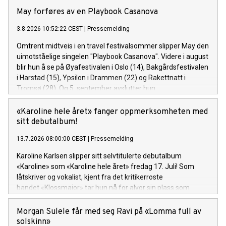
May forføres av en Playbook Casanova
3.8.2026 10:52:22 CEST
|
Pressemelding
Omtrent midtveis i en travel festivalsommer slipper May den
uimotståelige singelen "Playbook Casanova". Videre i august
blir hun å se på Øyafestivalen i Oslo (14), Bakgårdsfestivalen
i Harstad (15), Ypsilon i Drammen (22) og Rakettnatt i
Tromsø (28). Og 5. september avslutter hun
festivalsesongen med Spirefest i Ålesund.
«Karoline hele året» fanger oppmerksomheten med
sitt debutalbum!
13.7.2026 08:00:00 CEST
|
Pressemelding
Karoline Karlsen slipper sitt selvtitulerte debutalbum
«Karoline» som «Karoline hele året» fredag 17. Juli! Som
låtskriver og vokalist, kjent fra det kritikerroste
bandet «Klossmajor» tar hun nå for alvor sin plass som
soloartist. Lytteren inviteres inn i et personlig og ujålete
univers fullt av varme, humor og ærlighet.
Morgan Sulele får med seg Ravi på «Lomma full av
solskinn»