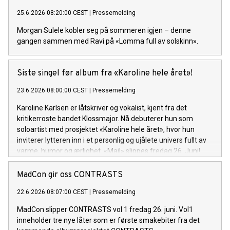
25.6.2026 08:20:00 CEST
|
Pressemelding
Morgan Sulele kobler seg på sommeren igjen – denne
gangen sammen med Ravi på «Lomma full av solskinn».
Siste singel før album fra «Karoline hele året»!
23.6.2026 08:00:00 CEST
|
Pressemelding
Karoline Karlsen er låtskriver og vokalist, kjent fra det
kritikerroste bandet Klossmajor. Nå debuterer hun som
soloartist med prosjektet «Karoline hele året», hvor hun
inviterer lytteren inn i et personlig og ujålete univers fullt av
varme, humor og ærlighet. «Mail» slippes fredag 26. Juni!
MadCon gir oss CONTRASTS
22.6.2026 08:07:00 CEST
|
Pressemelding
MadCon slipper CONTRASTS vol 1 fredag 26. juni. Vol1
inneholder tre nye låter som er første smakebiter fra det