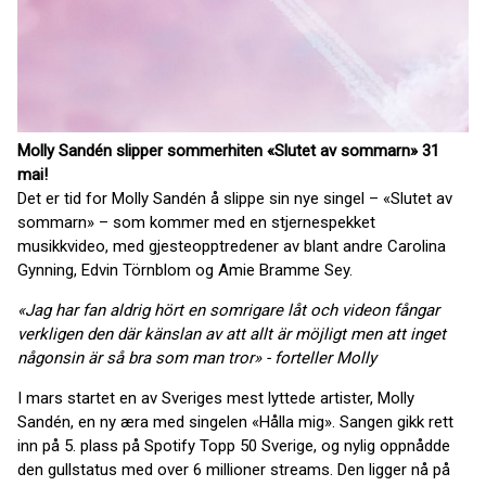
Molly Sandén slipper sommerhiten «Slutet av sommarn» 31
mai!
Det er tid for Molly Sandén å slippe sin nye singel – «Slutet av
sommarn» – som kommer med en stjernespekket
musikkvideo, med gjesteopptredener av blant andre Carolina
Gynning, Edvin Törnblom og Amie Bramme Sey.
«
Jag har fan aldrig hört en somrigare låt och videon fångar
verkligen den där känslan av att allt är möjligt men att inget
någonsin är så bra som man tror
» - forteller Molly
I mars startet en av Sveriges mest lyttede artister, Molly
Sandén, en ny æra med singelen «Hålla mig». Sangen gikk rett
inn på 5. plass på Spotify Topp 50 Sverige, og nylig oppnådde
den gullstatus med over 6 millioner streams. Den ligger nå på