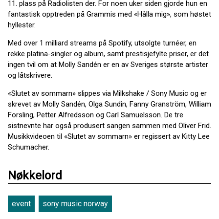
11. plass på Radiolisten der. For noen uker siden gjorde hun en
fantastisk opptreden på Grammis med «Hålla mig», som høstet
hyllester.
Med over 1 milliard streams på Spotify, utsolgte turnéer, en
rekke platina-singler og album, samt prestisjefylte priser, er det
ingen tvil om at Molly Sandén er en av Sveriges største artister
og låtskrivere.
«Slutet av sommarn» slippes via Milkshake / Sony Music og er
skrevet av Molly Sandén, Olga Sundin, Fanny Granström, William
Forsling, Petter Alfredsson og Carl Samuelsson. De tre
sistnevnte har også produsert sangen sammen med Oliver Frid.
Musikkvideoen til «Slutet av sommarn» er regissert av Kitty Lee
Schumacher.
Nøkkelord
event
sony music norway