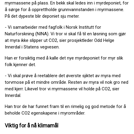
myrmassene på plass. En bekk skal ledes inn i myrdeponiet, for
å sørge for å opprettholde grunnvannstanden i myrmassene.
På det dypeste blir deponiet sju meter.
- Vi samarbeider med fagfolk i Norsk Institutt for
Naturforskning (NINA). Vi tror vi skal få til en løsning som gjør
at myra ikke slipper ut CO2, sier prosjektleder Odd Helge
Innerdal i Statens vegvesen.
Han er forsiktig med å kalle det nye myrdeponiet for myr slik
folk kjenner det.
- Vi skal prøve å reetablere det øverste sjiktet av myra med
torvmose på et mindre område. Resten av myra vil nok gro ned
med kjerr. Likevel tror vi myrmassene vil holde på CO2, sier
Innerdal.
Han tror de har funnet fram til en rimelig og god metode for å
beholde CO2 egenskapene i myrområder.
Viktig for å nå klimamål