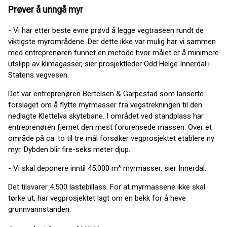
Prøver å unngå myr
- Vi har etter beste evne prøvd å legge vegtraseen rundt de
viktigste myrområdene. Der dette ikke var mulig har vi sammen
med entreprenøren funnet en metode hvor målet er å minimere
utslipp av klimagasser, sier prosjektleder Odd Helge Innerdal i
Statens vegvesen.
Det var entreprenøren Bertelsen & Garpestad som lanserte
forslaget om å flytte myrmasser fra vegstrekningen til den
nedlagte Klettelva skytebane. I området ved standplass har
entreprenøren fjernet den mest forurensede massen. Over et
område på ca. to til tre mål forsøker vegprosjektet etablere ny
myr. Dybden blir fire-seks meter djup.
- Vi skal deponere inntil 45.000 m³ myrmasser, sier Innerdal.
Det tilsvarer 4.500 lastebillass. For at myrmassene ikke skal
tørke ut, har vegprosjektet lagt om en bekk for å heve
grunnvannstanden.