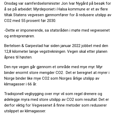
Onsdag var samferdselsminister Jon Ivar Nygård på besøk for
å se på arbeidet. Myrdeponiet i Halsa kommune er et av flere
tiltak Statens vegvesen gjennomfører for å redusere utslipp av
CO2 med 55 prosent før 2030.
-Dette er imponerende, sa statsråden i møte med vegvesenet
og entreprenøren.
Bertelsen & Garpestad har siden januar 2022 jobbet med den
12,8 kilometer lange vegstrekningen. Vegen skal etter planen
åpnes til høsten.
Den nye vegen går gjennom et område med mye myr. Myr
binder enormt store mengder CO2. Det er beregnet at myrer i
Norge binder like mye CO2 som Norges årlige utslipp av
klimagasser i 66 år.
Tradisjonell vegbygging over myr vil som regel drenere og
ødelegge myra med store utslipp av CO2 som resultat. Det er
derfor viktig for Vegvesenet å finne metoder som reduserer
utslippet av klimagasser.