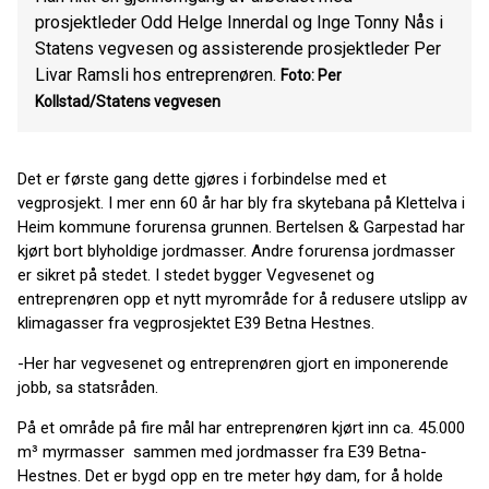
prosjektleder Odd Helge Innerdal og Inge Tonny Nås i
Statens vegvesen og assisterende prosjektleder Per
Livar Ramsli hos entreprenøren.
Foto: Per
Kollstad/Statens vegvesen
Det er første gang dette gjøres i forbindelse med et
vegprosjekt. I mer enn 60 år har bly fra skytebana på Klettelva i
Heim kommune forurensa grunnen. Bertelsen & Garpestad har
kjørt bort blyholdige jordmasser. Andre forurensa jordmasser
er sikret på stedet. I stedet bygger Vegvesenet og
entreprenøren opp et nytt myrområde for å redusere utslipp av
klimagasser fra vegprosjektet E39 Betna Hestnes.
-Her har vegvesenet og entreprenøren gjort en imponerende
jobb, sa statsråden.
På et område på fire mål har entreprenøren kjørt inn ca. 45.000
m³ myrmasser sammen med jordmasser fra E39 Betna-
Hestnes. Det er bygd opp en tre meter høy dam, for å holde