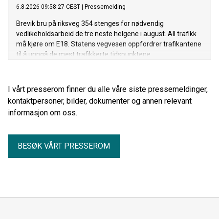
6.8.2026 09:58:27 CEST
|
Pressemelding
Brevik bru på riksveg 354 stenges for nødvendig
vedlikeholdsarbeid de tre neste helgene i august. All trafikk
må kjøre om E18. Statens vegvesen oppfordrer trafikantene
til å unngå de mest trafikkerte tidspunktene.
I vårt presserom finner du alle våre siste pressemeldinger,
kontaktpersoner, bilder, dokumenter og annen relevant
informasjon om oss.
BESØK VÅRT PRESSEROM