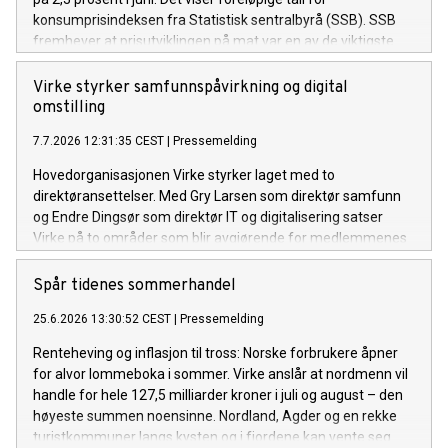
konsumprisindeksen fra Statistisk sentralbyrå (SSB). SSB
fremhever at prisutviklingen på mat var en av de viktigste
årsakene til at den generelle prisveksten (total KPI) var
lavere i juni enn i mai.
Virke styrker samfunnspåvirkning og digital
omstilling
7.7.2026 12:31:35 CEST
|
Pressemelding
Hovedorganisasjonen Virke styrker laget med to
direktøransettelser. Med Gry Larsen som direktør samfunn
og Endre Dingsør som direktør IT og digitalisering satser
Virke på to områder som blir avgjørende for medlemmenes
konkurransekraft i årene som kommer: samfunnspåvirkning
og digital omstilling.
Spår tidenes sommerhandel
25.6.2026 13:30:52 CEST
|
Pressemelding
Renteheving og inflasjon til tross: Norske forbrukere åpner
for alvor lommeboka i sommer. Virke anslår at nordmenn vil
handle for hele 127,5 milliarder kroner i juli og august – den
høyeste summen noensinne. Nordland, Agder og en rekke
turistkommuner langs kysten og i fjordene kan vente seg