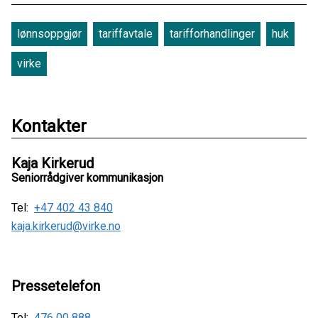
lønnsoppgjør
tariffavtale
tarifforhandlinger
huk
virke
Kontakter
Kaja Kirkerud
Seniorrådgiver kommunikasjon
Tel:
+47 402 43 840
kaja.kirkerud@virke.no
Pressetelefon
Tel:
476 00 888