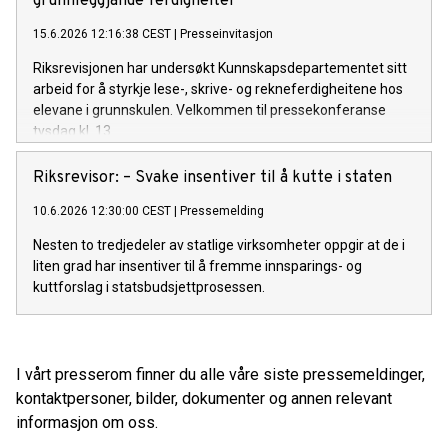
grunnleggjande ferdigheiter
15.6.2026 12:16:38 CEST
|
Presseinvitasjon
Riksrevisjonen har undersøkt Kunnskapsdepartementet sitt
arbeid for å styrkje lese-, skrive- og rekneferdigheitene hos
elevane i grunnskulen. Velkommen til pressekonferanse
tysdag kl. 13.
Riksrevisor: – Svake insentiver til å kutte i staten
10.6.2026 12:30:00 CEST
|
Pressemelding
Nesten to tredjedeler av statlige virksomheter oppgir at de i
liten grad har insentiver til å fremme innsparings- og
kuttforslag i statsbudsjettprosessen.
I vårt presserom finner du alle våre siste pressemeldinger,
kontaktpersoner, bilder, dokumenter og annen relevant
informasjon om oss.