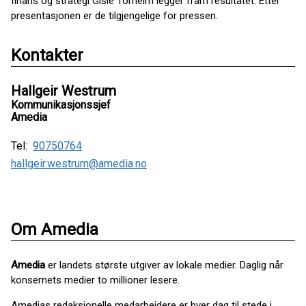
finans og strategi Gisle Torheim legger fram resultatet. Etter
presentasjonen er de tilgjengelige for pressen.
Kontakter
Hallgeir Westrum
Kommunikasjonssjef
Amedia
Tel:
90750764
hallgeir.westrum@amedia.no
Om Amedia
Amedia
er landets største utgiver av lokale medier. Daglig når
konsernets medier to millioner lesere.
Amedias redaksjonelle medarbeidere er hver dag til stede i