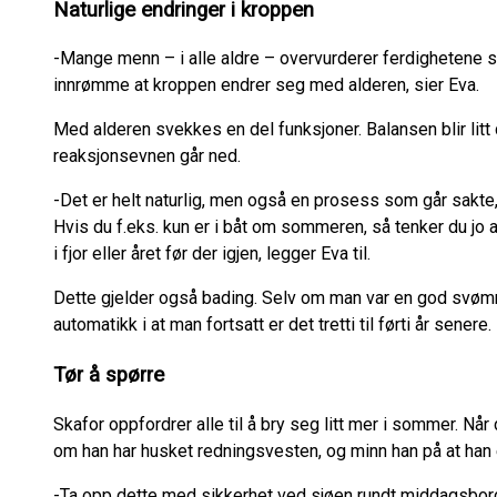
Naturlige endringer i kroppen
-Mange menn – i alle aldre – overvurderer ferdighetene s
innrømme at kroppen endrer seg med alderen, sier Eva.
Med alderen svekkes en del funksjoner. Balansen blir litt 
reaksjonsevnen går ned.
-Det er helt naturlig, men også en prosess som går sakte,
Hvis du f.eks. kun er i båt om sommeren, så tenker du jo
i fjor eller året før der igjen, legger Eva til.
Dette gjelder også bading. Selv om man var en god svømme
automatikk i at man fortsatt er det tretti til førti år senere.
Tør å spørre
Skafor oppfordrer alle til å bry seg litt mer i sommer. Når
om han har husket redningsvesten, og minn han på at han e
-Ta opp dette med sikkerhet ved sjøen rundt middagsbor