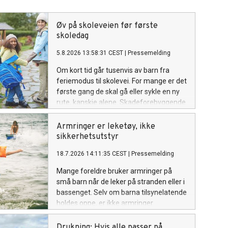
Øv på skoleveien før første
skoledag
5.8.2026 13:58:31 CEST
|
Pressemelding
Om kort tid går tusenvis av barn fra
feriemodus til skolevei. For mange er det
første gang de skal gå eller sykle en ny
rute, kanskje alene. Skadeforebyggende
forum oppfordrer foreldre til å bruke
noen av de siste sommerdagene på å
Armringer er leketøy, ikke
øve på skoleveien sammen med barna.
sikkerhetsutstyr
18.7.2026 14:11:35 CEST
|
Pressemelding
Mange foreldre bruker armringer på
små barn når de leker på stranden eller i
bassenget. Selv om barna tilsynelatende
holdes oppe, er ikke armringer
sikkerhetsutstyr og kan gi en farlig, falsk
trygghet.
Drukning: Hvis alle passer på,