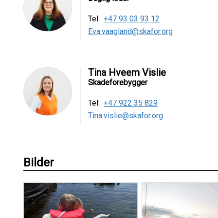
Tel:
+47 93 03 93 12
Eva.vaagland@skafor.org
Tina Hveem Vislie
Skadeforebygger
Tel:
+47 922 35 829
Tina.vislie@skafor.org
Bilder