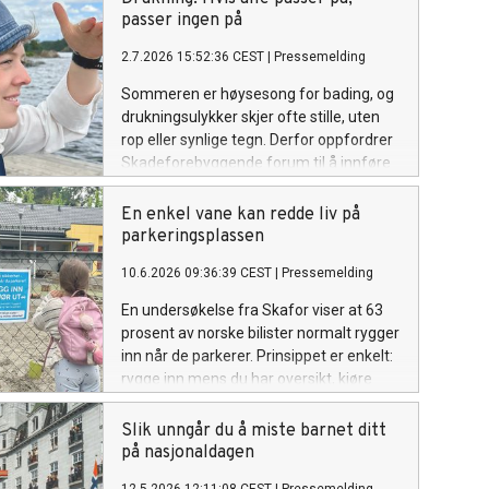
passer ingen på
2.7.2026 15:52:36 CEST
|
Pressemelding
Sommeren er høysesong for bading, og
drukningsulykker skjer ofte stille, uten
rop eller synlige tegn. Derfor oppfordrer
Skadeforebyggende forum til å innføre
en enkel vaktordning ved vannet denne
sommeren.
En enkel vane kan redde liv på
parkeringsplassen
10.6.2026 09:36:39 CEST
|
Pressemelding
En undersøkelse fra Skafor viser at 63
prosent av norske bilister normalt rygger
inn når de parkerer. Prinsippet er enkelt:
rygge inn mens du har oversikt, kjøre
forover ut når du drar. For et lite barn kan
det bety forskjellen mellom en
Slik unngår du å miste barnet ditt
nærpasning og en tragedie.
på nasjonaldagen