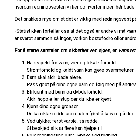
hvordan redningsvesten virker og hvorfor ingen bør bade 
Det snakkes mye om at det er viktig med redningsvest på
-Statistikken forteller oss at det også er andre vi må v
ansvaret sammen så ingen, verken bestefedre eller andre,
For å starte samtalen om sikkerhet ved sjøen, er
Vannvet
Ha respekt for vann, vær og lokale forhold.
Strømforhold og kaldt vann kan gjøre svømmeturen f
Barn skal aldri bade alene.
Pass godt på dine egne barn og følg med på andres
Bli kjent med bunn og dybdeforhold.
Aldri hopp eller stup der du ikke er kjent.
Kjenn dine egne grenser.
Du kan ikke redde andre uten først å ta vare på deg 
Ved ulykke; først varsle, så redde.
Gi beskjed slik at flere kan hjelpe til.
Bruk redningsline eller livbøye ved redning.