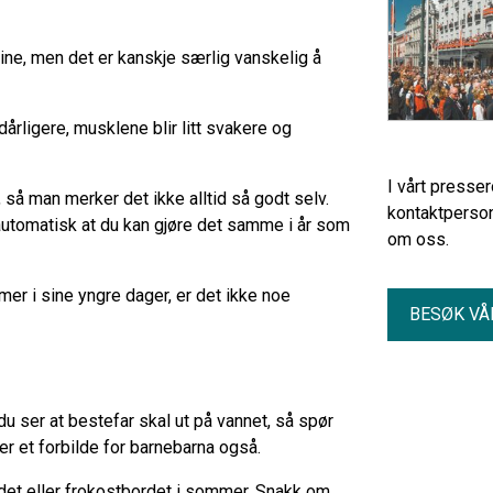
ine, men det er kanskje særlig vanskelig å
dårligere, musklene blir litt svakere og
I vårt presse
 så man merker det ikke alltid så godt selv.
kontaktperson
 automatisk at du kan gjøre det samme i år som
om oss.
r i sine yngre dager, er det ikke noe
BESØK VÅ
 du ser at bestefar skal ut på vannet, så spør
r et forbilde for barnebarna også.
det eller frokostbordet i sommer. Snakk om