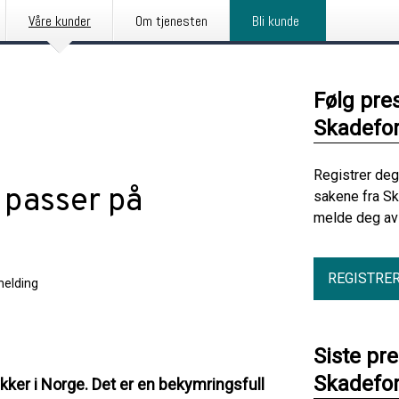
Våre kunder
Om tjenesten
Bli kunde
Følg pre
Skadefo
Registrer deg
 passer på
sakene fra S
melde deg av 
REGISTRE
elding
Siste pr
Skadefo
kker i Norge. Det er en bekymringsfull