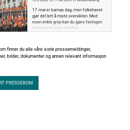
12.5.2026 12:11:08 CEST
|
Pressemelding
17. mai er barnas dag, men folkehavet
gjør det lett å miste oversikten. Med
noen enkle grep kan du gjøre feiringen
tryggere for hele familien.
rom finner du alle våre siste pressemeldinger,
er, bilder, dokumenter og annen relevant informasjon
RT PRESSEROM