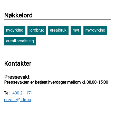
Nøkkelord
nydyrking
jordbruk
arealbruk
myr
myrdyrking
arealforvaltning
Kontakter
Pressevakt
Pressevakten er betjent hverdager mellom kl. 08.00-15:00
Tel:
400 21 171
presse@ldir.no