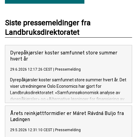
Siste pressemeldinger fra
Landbruksdirektoratet
Dyrepåkjørsler koster samfunnet store summer
hvert år
29.6.2026 12:17:26 CEST
|
Pressemelding
Dyrepåkjørsler koster samfunnet store summer hvert år. Det
viser utredningene Oslo Economics har gjort for
Landbruksdirektoratet: «Samfunnsøkonomisk analyse av
dyrepåkjørsler» og «Alternative løsninger for finansiering av
kommunalt eftersøksarbeid».
Årets reinkjøttformidler er Máret Rávdná Buljo fra
Lødingen
29.5.2026 12:31:10 CEST
|
Pressemelding