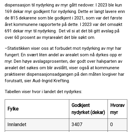
dispensasjon til nydyrking av myr gått nedover. I 2023 ble kun
169 dekar myr godkjent for nydyrking. Dette er langt lavere enn
de 815 dekarene som ble godkjent i 2021, som var det første
året kommunene rapporterte på dette. I 2023 var det omsøkt
691 dekar myr til nydyrking. Det vil si at det bli gitt avslag på
over 60 prosent av myrarealet det ble søkt om.
–Statistikken viser oss at forbudet mot nydyrking av myr har
fungert. En svært liten andel av arealet som nå dyrkes opp er
myr. Den høye avslagsprosenten, der godt over halvparten av
arealet det søkes om blir avslått, viser også at kommunene
praktiserer dispensasjonsadgangen på den måten lovgiver har
forutsatt, sier Aud-Ingrid Krefting.
Tabellen viser hvor i landet det nydyrkes:
Godkjent
Hvorav
Fylke
nydyrket (dekar)
myr
Innlandet
3407
0