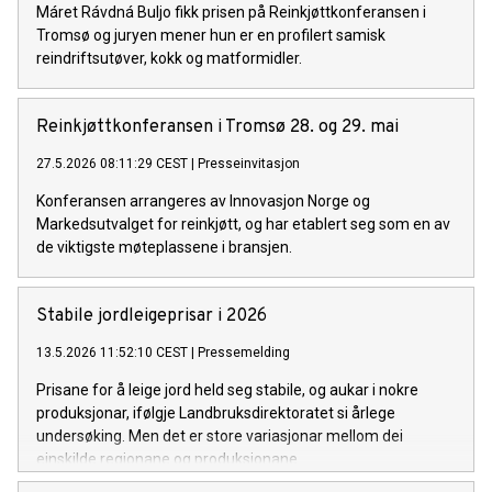
Máret Rávdná Buljo fikk prisen på Reinkjøttkonferansen i
Tromsø og juryen mener hun er en profilert samisk
reindriftsutøver, kokk og matformidler.
Reinkjøttkonferansen i Tromsø 28. og 29. mai
27.5.2026 08:11:29 CEST
|
Presseinvitasjon
Konferansen arrangeres av Innovasjon Norge og
Markedsutvalget for reinkjøtt, og har etablert seg som en av
de viktigste møteplassene i bransjen.
Stabile jordleigeprisar i 2026
13.5.2026 11:52:10 CEST
|
Pressemelding
Prisane for å leige jord held seg stabile, og aukar i nokre
produksjonar, ifølgje Landbruksdirektoratet si årlege
undersøking. Men det er store variasjonar mellom dei
einskilde regionane og produksjonane.