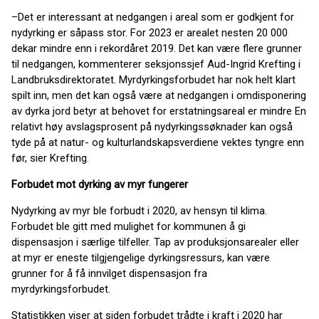
–Det er interessant at nedgangen i areal som er godkjent for
nydyrking er såpass stor. For 2023 er arealet nesten 20 000
dekar mindre enn i rekordåret 2019. Det kan være flere grunner
til nedgangen, kommenterer seksjonssjef Aud-Ingrid Krefting i
Landbruksdirektoratet. Myrdyrkingsforbudet har nok helt klart
spilt inn, men det kan også være at nedgangen i omdisponering
av dyrka jord betyr at behovet for erstatningsareal er mindre En
relativt høy avslagsprosent på nydyrkingssøknader kan også
tyde på at natur- og kulturlandskapsverdiene vektes tyngre enn
før, sier Krefting.
Forbudet mot dyrking av myr fungerer
Nydyrking av myr ble forbudt i 2020, av hensyn til klima.
Forbudet ble gitt med mulighet for kommunen å gi
dispensasjon i særlige tilfeller. Tap av produksjonsarealer eller
at myr er eneste tilgjengelige dyrkingsressurs, kan være
grunner for å få innvilget dispensasjon fra
myrdyrkingsforbudet.
Statistikken viser at siden forbudet trådte i kraft i 2020 har