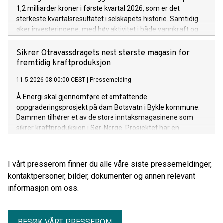
1,2 milliarder kroner i første kvartal 2026, som er det
sterkeste kvartalsresultatet i selskapets historie. Samtidig
øker investeringene, med høy aktivitet i både vannkraft og
strømnett.
Sikrer Otravassdragets nest største magasin for
fremtidig kraftproduksjon
11.5.2026 08:00:00 CEST
|
Pressemelding
Å Energi skal gjennomføre et omfattende
oppgraderingsprosjekt på dam Botsvatn i Bykle kommune.
Dammen tilhører et av de store inntaksmagasinene som
sikrer kraftproduksjon i Sør-Norge. Prosjektet har en
byggekostnad på rundt 120 millioner kroner.
I vårt presserom finner du alle våre siste pressemeldinger,
kontaktpersoner, bilder, dokumenter og annen relevant
informasjon om oss.
BESØK VÅRT PRESSEROM