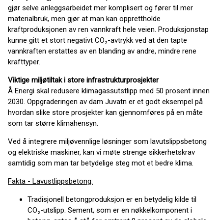
gjør selve anleggsarbeidet mer komplisert og fører til mer
materialbruk, men gjør at man kan opprettholde
kraftproduksjonen av ren vannkraft hele veien. Produksjonstap
kunne gitt et stort negativt CO₂-avtrykk ved at den tapte
vannkraften erstattes av en blanding av andre, mindre rene
krafttyper.
Viktige miljøtiltak i store infrastrukturprosjekter
Å Energi skal redusere klimagassutstlipp med 50 prosent innen
2030. Oppgraderingen av dam Juvatn er et godt eksempel på
hvordan slike store prosjekter kan gjennomføres på en måte
som tar større klimahensyn.
Ved å integrere miljøvennlige løsninger som lavutslippsbetong
og elektriske maskiner, kan vi møte strenge sikkerhetskrav
samtidig som man tar betydelige steg mot et bedre klima.
Fakta - Lavustlippsbetong:
Tradisjonell betongproduksjon er en betydelig kilde til
CO₂-utslipp. Sement, som er en nøkkelkomponent i