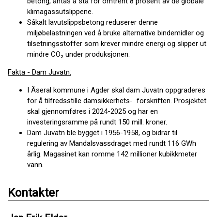
betong, antas å stå for omtrent 8 prosent av de globale
klimagassutslippene.
Såkalt lavutslippsbetong reduserer denne
miljøbelastningen ved å bruke alternative bindemidler og
tilsetningsstoffer som krever mindre energi og slipper ut
mindre CO₂ under produksjonen.
Fakta - Dam Juvatn:
I Åseral kommune i Agder skal dam Juvatn oppgraderes
for å tilfredsstille damsikkerhets- forskriften. Prosjektet
skal gjennomføres i 2024-2025 og har en
investeringsramme på rundt 150 mill. kroner.
Dam Juvatn ble bygget i 1956-1958, og bidrar til
regulering av Mandalsvassdraget med rundt 116 GWh
årlig. Magasinet kan romme 142 millioner kubikkmeter
vann.
Kontakter