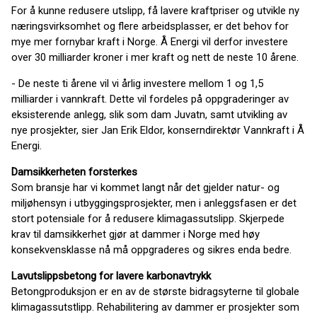
For å kunne redusere utslipp, få lavere kraftpriser og utvikle ny
næringsvirksomhet og flere arbeidsplasser, er det behov for
mye mer fornybar kraft i Norge. Å Energi vil derfor investere
over 30 milliarder kroner i mer kraft og nett de neste 10 årene.
- De neste ti årene vil vi årlig investere mellom 1 og 1,5
milliarder i vannkraft. Dette vil fordeles på oppgraderinger av
eksisterende anlegg, slik som dam Juvatn, samt utvikling av
nye prosjekter, sier Jan Erik Eldor, konserndirektør Vannkraft i Å
Energi.
Damsikkerheten forsterkes
Som bransje har vi kommet langt når det gjelder natur- og
miljøhensyn i utbyggingsprosjekter, men i anleggsfasen er det
stort potensiale for å redusere klimagassutslipp. Skjerpede
krav til damsikkerhet gjør at dammer i Norge med høy
konsekvensklasse nå må oppgraderes og sikres enda bedre.
Lavutslippsbetong for lavere karbonavtrykk
Betongproduksjon er en av de største bidragsyterne til globale
klimagassutstlipp. Rehabilitering av dammer er prosjekter som