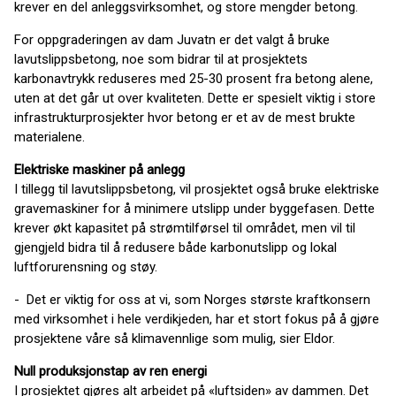
krever en del anleggsvirksomhet, og store mengder betong.
For oppgraderingen av dam Juvatn er det valgt å bruke
lavutslippsbetong, noe som bidrar til at prosjektets
karbonavtrykk reduseres med 25-30 prosent fra betong alene,
uten at det går ut over kvaliteten. Dette er spesielt viktig i store
infrastrukturprosjekter hvor betong er et av de mest brukte
materialene.
Elektriske maskiner på anlegg
I tillegg til lavutslippsbetong, vil prosjektet også bruke elektriske
gravemaskiner for å minimere utslipp under byggefasen. Dette
krever økt kapasitet på strømtilførsel til området, men vil til
gjengjeld bidra til å redusere både karbonutslipp og lokal
luftforurensning og støy.
- Det er viktig for oss at vi, som Norges største kraftkonsern
med virksomhet i hele verdikjeden, har et stort fokus på å gjøre
prosjektene våre så klimavennlige som mulig, sier Eldor.
Null produksjonstap av ren energi
I prosjektet gjøres alt arbeidet på «luftsiden» av dammen. Det