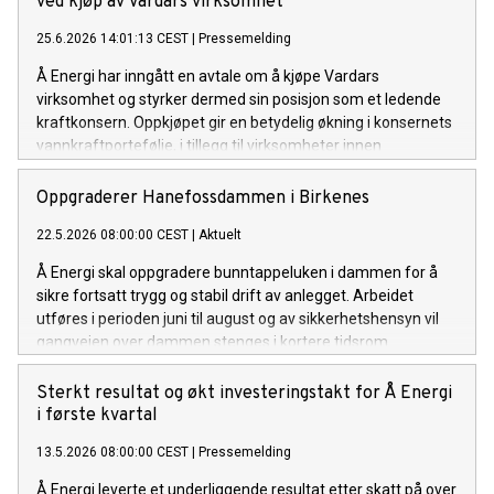
ved kjøp av Vardars virksomhet
25.6.2026 14:01:13 CEST
|
Pressemelding
Å Energi har inngått en avtale om å kjøpe Vardars
virksomhet og styrker dermed sin posisjon som et ledende
kraftkonsern. Oppkjøpet gir en betydelig økning i konsernets
vannkraftportefølje, i tillegg til virksomheter innen
fjernvarme, sol- og vindkraft.
Oppgraderer Hanefossdammen i Birkenes
22.5.2026 08:00:00 CEST
|
Aktuelt
Å Energi skal oppgradere bunntappeluken i dammen for å
sikre fortsatt trygg og stabil drift av anlegget. Arbeidet
utføres i perioden juni til august og av sikkerhetshensyn vil
gangveien over dammen stenges i kortere tidsrom.
Sterkt resultat og økt investeringstakt for Å Energi
i første kvartal
13.5.2026 08:00:00 CEST
|
Pressemelding
Å Energi leverte et underliggende resultat etter skatt på over