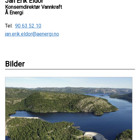
Jan Erik Eldor
Konserndirektør Vannkraft
Å Energi
Tel:
90 63 52 10
jan.erik.eldor@aenergi.no
Bilder