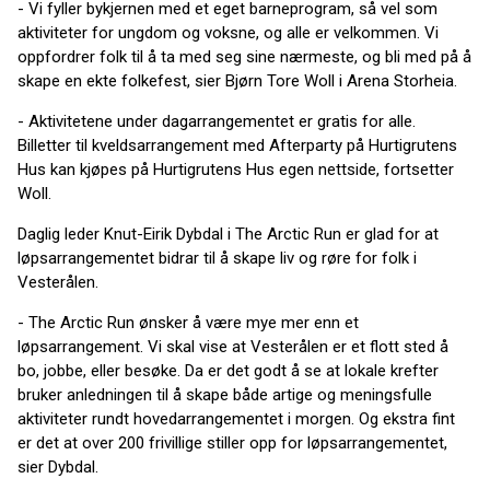
- Vi fyller bykjernen med et eget barneprogram, så vel som
aktiviteter for ungdom og voksne, og alle er velkommen. Vi
oppfordrer folk til å ta med seg sine nærmeste, og bli med på å
skape en ekte folkefest, sier Bjørn Tore Woll i Arena Storheia.
- Aktivitetene under dagarrangementet er gratis for alle.
Billetter til kveldsarrangement med Afterparty på Hurtigrutens
Hus kan kjøpes på Hurtigrutens Hus egen nettside, fortsetter
Woll.
Daglig leder Knut-Eirik Dybdal i The Arctic Run er glad for at
løpsarrangementet bidrar til å skape liv og røre for folk i
Vesterålen.
- The Arctic Run ønsker å være mye mer enn et
løpsarrangement. Vi skal vise at Vesterålen er et flott sted å
bo, jobbe, eller besøke. Da er det godt å se at lokale krefter
bruker anledningen til å skape både artige og meningsfulle
aktiviteter rundt hovedarrangementet i morgen. Og ekstra fint
er det at over 200 frivillige stiller opp for løpsarrangementet,
sier Dybdal.