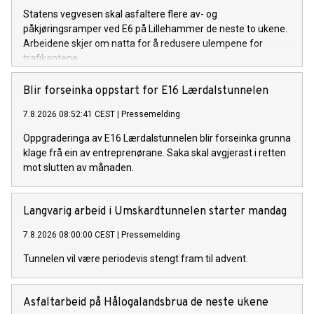
Statens vegvesen skal asfaltere flere av- og
påkjøringsramper ved E6 på Lillehammer de neste to ukene.
Arbeidene skjer om natta for å redusere ulempene for
trafikantene.
Blir forseinka oppstart for E16 Lærdalstunnelen
7.8.2026 08:52:41 CEST
|
Pressemelding
Oppgraderinga av E16 Lærdalstunnelen blir forseinka grunna
klage frå ein av entreprenørane. Saka skal avgjerast i retten
mot slutten av månaden.
Langvarig arbeid i Umskardtunnelen starter mandag
7.8.2026 08:00:00 CEST
|
Pressemelding
Tunnelen vil være periodevis stengt fram til advent.
Asfaltarbeid på Hålogalandsbrua de neste ukene