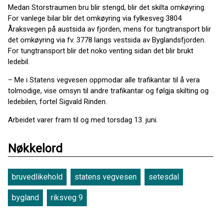
Medan Storstraumen bru blir stengd, blir det skilta omkøyring.
For vanlege bilar blir det omkøyring via fylkesveg 3804
Åraksvegen på austsida av fjorden, mens for tungtransport blir
det omkøyring via fv. 3778 langs vestsida av Byglandsfjorden.
For tungtransport blir det noko venting sidan det blir brukt
ledebil.
– Me i Statens vegvesen oppmodar alle trafikantar til å vera
tolmodige, vise omsyn til andre trafikantar og følgja skilting og
ledebilen, fortel Sigvald Rinden.
Arbeidet varer fram til og med torsdag 13. juni.
Nøkkelord
bruvedlikehold
statens vegvesen
setesdal
bygland
riksveg 9