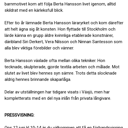
barnmotivet kom att följa Berta Hansson livet igenom, alltid
skildrat med en kärleksfull blick.
Efter tio år lämnade Berta Hansson läraryrket och kom därefter
att helt ägna sig åt konsten. Hon flyttade till Stockholm och
lärde känna en grupp äldre kvinnliga etablerade konstnärer,
däribland Siri Derkert, Vera Nilsson och Ninnan Santesson som
alla blev viktiga förebilder och vänner.
Berta Hansson växlade ofta mellan olika tekniker. Hon
tecknade, skulpterade, gjorde textila arbeten och målade. Mot
slutet av livet blev hennes syn sämre. Trots detta slocknade
aldrig hennes brinnande skaparlåga.
Delar av utställningen har tidigare visats i Växjö, men har
kompletterats med en del nya inlån från privata långivare.
PRESSVISNING:
Ons 12 juni kl 10-14 är du välkommen att få en förhandsvisning