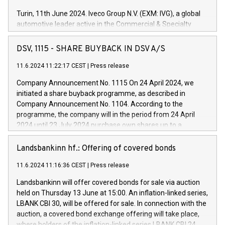
Turin, 11th June 2024. Iveco Group N.V. (EXM: IVG), a global
automotive leader active in the Commercial & Specialty
Vehicles, Powertrain and related Financial Services arenas,
has successfully signed a term loan facility of 150 million
DSV, 1115 - SHARE BUYBACK IN DSV A/S
euros with Cassa Depositi e Prestiti (CDP), for the creation of
new projects in Italy dedicated to research, development and
11.6.2024 11:22:17 CEST
|
Press release
innovation. In detail, through the resources made available
Company Announcement No. 1115 On 24 April 2024, we
by CDP, Iveco Group will develop innovative technologies and
initiated a share buyback programme, as described in
architectures in the field of electric propulsion and further
Company Announcement No. 1104. According to the
develop solutions for autonomous driving, digitalisation and
programme, the company will in the period from 24 April
vehicle connectivity aimed at increasing efficiency, safety,
2024 until 23 July 2024 purchase own shares up to a
driving comfort and productivity. The financed investments,
maximum value of DKK 1,000 million, and no more than
which will have a 5-year amortising profile, will be made by
1,700,000 shares, corresponding to 0.79% of the share
Landsbankinn hf.: Offering of covered bonds
Iveco Group in Italy by the end of 2025. Iveco Group N.V.
capital at commencement of the programme. The
(EXM: IVG) is the home of unique people and brands that
11.6.2024 11:16:36 CEST
|
Press release
programme has been implemented in accordance with
power your business and mission to advance a more
Regulation No. 596/2014 of the European Parliament and
sustainable society. The eight brands are each a
Landsbankinn will offer covered bonds for sale via auction
Council of 16 April 2014 (“MAR”) (save for the rules on share
held on Thursday 13 June at 15:00. An inflation-linked series,
buyback programmes set out in MAR article 5) and the
LBANK CBI 30, will be offered for sale. In connection with the
Commission Delegated Regulation (EU) 2016/1052, also
auction, a covered bond exchange offering will take place,
referred to as the Safe Harbour rules. Trading dayNumber of
where holders of the inflation-linked series LBANK CBI 24