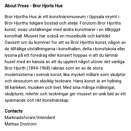
About Press - Bror Hjorts Hus
Bror Hjorths Hus är ett konstnärsmuseum i Uppsala inrymt i
Bror Hjorths tidigare bostad och ateljé. Förutom Bror Hjorths
konst, visas utställningar med andra konstnärer i en tillbyggd
konsthall. Museet har också en museibutik och kafédel.
Oavsett om du kommer för att se Bror Hjorths konst, någon av
de tillfälliga utställningarna i konsthallen, delta i konstskola eller
lyssna på ett föredrag eller konsert hoppas vi att du lämnar
huset med en känsla av att du upplevt något utöver det vanliga.
Bror Hjorth (1894-1968) räknas som en av de stora
modernisterna i svensk konst, lika mycket målare som skulptör
och dessutom en skicklig tecknare. Hans konst är en hyllning
till kärleken, musiken och livet. Med sina många målningar,
skulpturer, reliefer och teckningar ger museet en unik bild av ett
spännande och rikt konstnärskap.
Contacts
Marknadsförare/Intendent
Mattias Enström