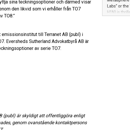
Metasphere L
 nyttja sina teckningsoptioner och därmed visar
their data a
Labs" or th
Genom den likvid som vi erhåller från TO7
customers mo
H1N) is thri
av TO8.”
Marketers can
Green Bitcoi
natural lang
2024 at 2 p.
to join the 
issionsinstitut till Terranet AB (publ) i
the fundame
O7. Eversheds Sutherland Advokatbyrå AB är
how Bitcoin 
teckningsoptioner av serie TO7.
Innovations:
Bitcoin min
enhance stab
payment sys
Compare Bitc
"We're excite
Bitcoin
publ) är skyldigt att offentliggöra enligt
nades, genom ovanstående kontaktpersons
T.