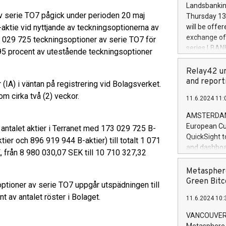
the rules on
Landsbankinn
the Commiss
av serie TO7 pågick under perioden 20 maj
Thursday 13 
to as the Sa
aktie vid nyttjande av teckningsoptionerna av
will be offe
backAverage
exchange off
73 029 725 teckningsoptioner av serie TO7 för
days 1-2547
series LBANK
 95 procent av utestående teckningsoptioner
20247,0001,
covered bon
20245,0001,
price of the
Relay42 un
June20243,0
20 June 202
and report
(IA) i väntan på registrering vid Bolagsverket.
20244,0001,
with stable 
om cirka två (2) veckor.
11.6.2024 11:
Markets will
+354 410 73
AMSTERDAM, 
European Cu
antalet aktier i Terranet med 173 029 725 B-
QuickSight t
tier och 896 919 944 B-aktier) till totalt 1 071
and dashboa
, från 8 980 030,07 SEK till 10 710 327,32
customer da
to dive deep
Metasphere
the performa
Green Bitc
optioner av serie TO7 uppgår utspädningen till
paid, and ow
t av antalet röster i Bolaget.
11.6.2024 10:
module, in p
module inclu
VANCOUVER, 
Relay42 Insi