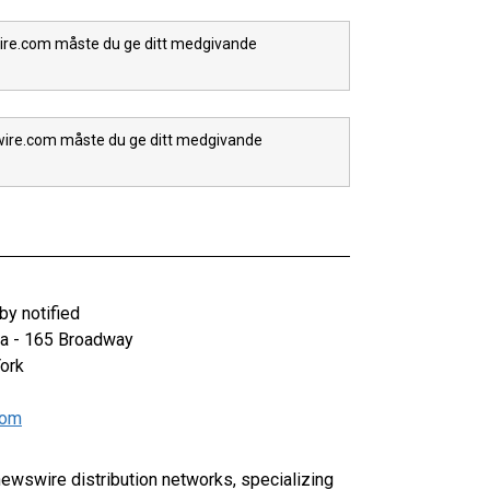
wire.com måste du ge ditt medgivande
swire.com måste du ge ditt medgivande
y notified
za - 165 Broadway
ork
com
 newswire distribution networks, specializing