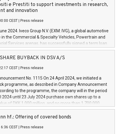
siti e Prestiti to support investments in research,
t and innovation
00:00 CEST
|
Press release
June 2024. Iveco Group N.V. (EXM: IVG), a global automotive
e in the Commercial & Specialty Vehicles, Powertrain and
ncial Services arenas, has successfully signed a term loan
50 million euros with Cassa Depositi e Prestiti (CDP), for the
new projects in Italy dedicated to research, development
 - SHARE BUYBACK IN DSV A/S
on. In detail, through the resources made available by CDP,
22:17 CEST
|
Press release
will develop innovative technologies and architectures in
electric propulsion and further develop solutions for
ouncement No. 1115 On 24 April 2024, we initiated a
riving, digitalisation and vehicle connectivity aimed at
ck programme, as described in Company Announcement
ficiency, safety, driving comfort and productivity. The
cording to the programme, the company will in the period
estments, which will have a 5-year amortising profile, will
l 2024 until 23 July 2024 purchase own shares up to a
veco Group in Italy by the end of 2025. Iveco Group N.V.
ue of DKK 1,000 million, and no more than 1,700,000
s the home of unique people and brands that power your
esponding to 0.79% of the share capital at
 mission to advance a more sustainable society. The eight
nt of the programme. The programme has been
nn hf.: Offering of covered bonds
each a
 in accordance with Regulation No. 596/2014 of the
16:36 CEST
|
Press release
liament and Council of 16 April 2014 (“MAR”) (save for