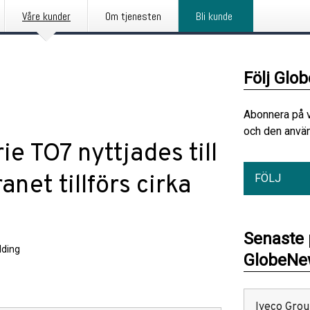
Våre kunder
Om tjenesten
Bli kunde
Följ Glo
Abonnera på 
och den använ
e TO7 nyttjades till
net tillförs cirka
FÖLJ
Senaste
ding
GlobeNew
Iveco Group