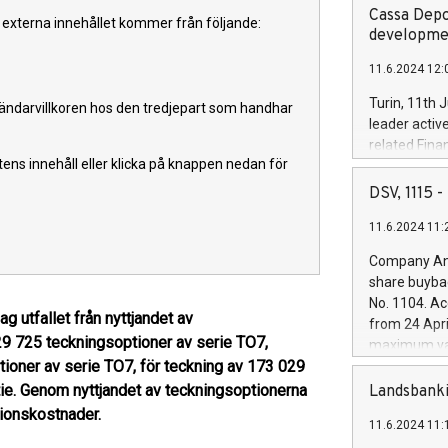
Cassa Depo
et externa innehållet kommer från följande:
developmen
11.6.2024 12:
Turin, 11th 
vändarvillkoren hos den tredjepart som handhar
leader activ
related Fina
ortens innehåll eller klicka på knappen nedan för
facility of 1
creation of 
DSV, 1115
and innovati
11.6.2024 11:
Iveco Group 
the field of 
Company Ann
autonomous d
share buyba
increasing ef
No. 1104. Ac
financed inv
g utfallet från nyttjandet av
from 24 Apri
be made by I
29 725 teckningsoptioner av serie TO7,
maximum val
(EXM: IVG) i
ioner av serie TO7, för teckning av 173 029
shares, corr
business and
commenceme
tie. Genom nyttjandet av teckningsoptionerna
Landsbanki
brands are 
implemented
sionskostnader.
11.6.2024 11:
European Par