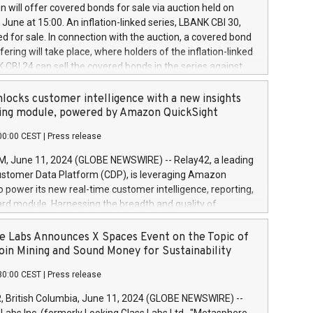
 share buyback programmes set out in MAR article 5) and
 will offer covered bonds for sale via auction held on
ion Delegated Regulation (EU) 2016/1052, also referred
June at 15:00. An inflation-linked series, LBANK CBI 30,
fe Harbour rules. Trading dayNumber of shares bought
red for sale. In connection with the auction, a covered bond
 transaction priceAmount DKKAccumulated trading for
ering will take place, where holders of the inflation-linked
8,1001,023.01489,100,86026:3 June
 CBI 24 can sell the covered bonds in the series against
050.597,354,13027:4 June
ds bought in the above-mentioned auction. The clean
055.705,278,50028:6
 bonds is predefined at 99,594. Expected settlement date is
locks customer intelligence with a new insights
001,096.273,288,81029:7 June
4. Covered bonds issued by Landsbankinn are rated A+
ing module, powered by Amazon QuickSight
106.174,424,68
outlook by S&P Global Ratings. Landsbankinn Capital
00:00 CEST
|
Press release
 manage the auction. For further information, please call
30 or email verdbrefamidlun@landsbankinn.is.
June 11, 2024 (GLOBE NEWSWIRE) -- Relay42, a leading
stomer Data Platform (CDP), is leveraging Amazon
o power its new real-time customer intelligence, reporting,
rd module. Harnessing the breadth and quality of
ta, the new Insights module empowers marketing teams
 into customer behaviors and gain invaluable insights into
 Labs Announces X Spaces Event on the Topic of
nce of their marketing programs across all online, offline,
oin Mining and Sound Money for Sustainability
ned marketing channels. Preview of the Relay42 Insights
30:00 CEST
|
Press release
re-beta version Key capabilities of the Relay42 Insights
de: Deep insights into customer behaviors: With the
British Columbia, June 11, 2024 (GLOBE NEWSWIRE) --
ghts module, marketers can ask unlimited questions about