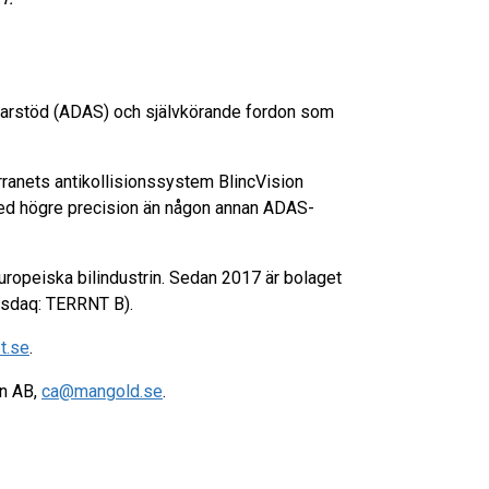
örarstöd (ADAS) och självkörande fordon som
rranets antikollisionssystem BlincVision
med högre precision än någon annan ADAS-
 europeiska bilindustrin. Sedan 2017 är bolaget
asdaq: TERRNT B).
t.se
.
on AB,
ca@mangold.se
.