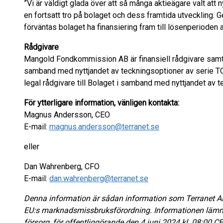
”Vi är väldigt glada över att så många aktieägare valt att
en fortsatt tro på bolaget och dess framtida utveckling. 
förväntas bolaget ha finansiering fram till lösenperioden 
Rådgivare
Mangold Fondkommission AB är finansiell rådgivare samt em
samband med nyttjandet av teckningsoptioner av serie T
legal rådgivare till Bolaget i samband med nyttjandet av 
För ytterligare information, vänligen kontakta:
Magnus Andersson, CEO
E-mail:
magnus.andersson@terranet.se
eller
Dan Wahrenberg, CFO
E-mail:
dan.wahrenberg@terranet.se
Denna information är sådan information som Terranet AB (
EU:s marknadsmissbruksförordning. Informationen läm
försorg, för offentliggörande den 4 juni 2024 kl. 08:00 CE