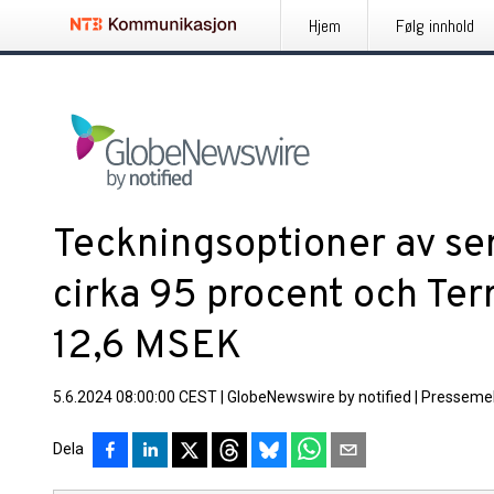
Hjem
Følg innhold
Teckningsoptioner av seri
cirka 95 procent och Terra
12,6 MSEK
5.6.2024 08:00:00 CEST
|
GlobeNewswire by notified
|
Pressemel
Dela