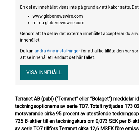
En del av innehållet visas inte på grund av att kakor sätts. D
www.globenewswire.com
ml-eu.globenewswire.com
Genom att ta del av det externa innehållet accepterar du an
innehållet.
Du kan
ändra dina inställningar
för att alltid tillåta den här s
att se innehållet i endast det här fallet.
VISA INNEHÅLL
Terranet AB (publ) (”Terranet” eller ”Bolaget”) meddelar ida
teckningsoptionerna av serie TO7. Totalt nyttjades 173 0
motsvarande cirka 95 procent av utestående teckningsopt
725 B-aktier till en teckningskurs om 0,073 SEK per B-ak
av serie TO7 tillförs Terranet cirka 12,6 MSEK före emis