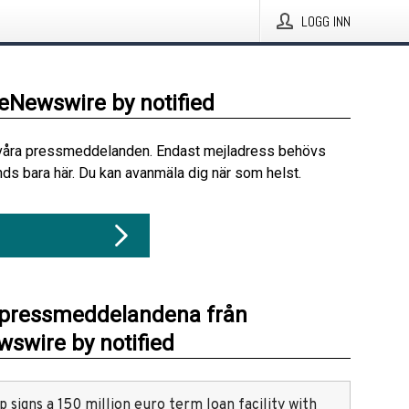
LOGG INN
beNewswire by notified
våra pressmeddelanden. Endast mejladress behövs
ds bara här. Du kan avanmäla dig när som helst.
 pressmeddelandena från
swire by notified
 signs a 150 million euro term loan facility with