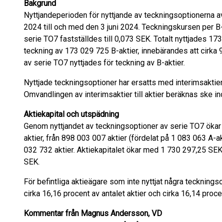
Bakgrund
Nyttjandeperioden för nyttjande av teckningsoptionerna 
2024 till och med den 3 juni 2024. Teckningskursen per B-
serie TO7 fastställdes till 0,073 SEK. Totalt nyttjades 1
teckning av 173 029 725 B-aktier, innebärandes att cirka
av serie TO7 nyttjades för teckning av B-aktier.
Nyttjade teckningsoptioner har ersatts med interimsaktier 
Omvandlingen av interimsaktier till aktier beräknas ske in
Aktiekapital och utspädning
Genom nyttjandet av teckningsoptioner av serie TO7 ökar 
aktier, från 898 003 007 aktier (fördelat på 1 083 063 A-ak
032 732 aktier. Aktiekapitalet ökar med 1 730 297,25 SEK
SEK.
För befintliga aktieägare som inte nyttjat några tecknings
cirka 16,16 procent av antalet aktier och cirka 16,14 procen
Kommentar från Magnus Andersson, VD