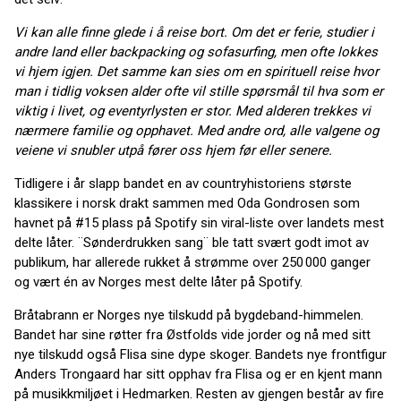
Vi kan alle finne glede i å reise bort. Om det er ferie, studier i
andre land eller backpacking og sofasurfing, men ofte lokkes
vi hjem igjen. Det samme kan sies om en spirituell reise hvor
man i tidlig voksen alder ofte vil stille spørsmål til hva som er
viktig i livet, og eventyrlysten er stor. Med alderen trekkes vi
nærmere familie og opphavet. Med andre ord, alle valgene og
veiene vi snubler utpå fører oss hjem før eller senere.
Tidligere i år slapp bandet en av countryhistoriens største
klassikere i norsk drakt sammen med Oda Gondrosen som
havnet på #15 plass på Spotify sin viral-liste over landets mest
delte låter. ¨Sønderdrukken sang¨ ble tatt svært godt imot av
publikum, har allerede rukket å strømme over 250 000 ganger
og vært én av Norges mest delte låter på Spotify.
Bråtabrann er Norges nye tilskudd på bygdeband-himmelen.
Bandet har sine røtter fra Østfolds vide jorder og nå med sitt
nye tilskudd også Flisa sine dype skoger. Bandets nye frontfigur
Anders Trongaard har sitt opphav fra Flisa og er en kjent mann
på musikkmiljøet i Hedmarken. Resten av gjengen består av fire