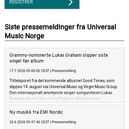
REGISTRER
Siste pressemeldinger fra Universal
Music Norge
Grammy-nominerte Lukas Graham slipper siste
singel før album
17.7.2026 09:00:00 CEST
|
Pressemelding
Tittelsporet fra det kommende albumet Good Times, som
slippes 14. august via Universal Music og Virgin Music Group.
Den internasjonalt anerkjente singer-songwriteren Lukas
Graham slipper i dag «Good Times», det energiske
tittelsporet og åpningslåten fra hans kommende album
Good Times. Albumet består av 13 spor og utgis 14. august.
Ny musikk fra EMI Nordic
26.6.2026 09:37:43 CEST
|
Pressemelding