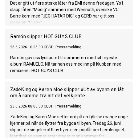
Det er gitt ut flere sterke låter fra EMI denne fredagen. Ys1
slapp låten "Modig" sammen med Weimoth, svenske VC
Barre kom med "JEG HATAR DIG" og GERD har gitt oss
singelen "Crazy".
Ramón slipper HOT GUYS CLUB
25.6.2026 10:35:30 CEST
|
Pressemelding
Ramón gav oss lydsporet til sommeren med sitt nyeste
album RAMUELO. Nå tar han oss med inn på klubben med
remixene i HOT GUYS CLUB.
ZadeKing og Karen Moe slipper «Ut av byen» en låt
om å rømme fra alt det velkjente
23.6.2026 08:00:00 CEST
|
Pressemelding
ZadeKing og Karen Moe setter ord på en følelse mange unge
kjenner på når de flytter fra bygda til byen. Fredag 26. juni
slipper de singelen «Ut av byen», en poplåt om hjemlengsel,
identitet og savnet etter stedet man kommer fra.