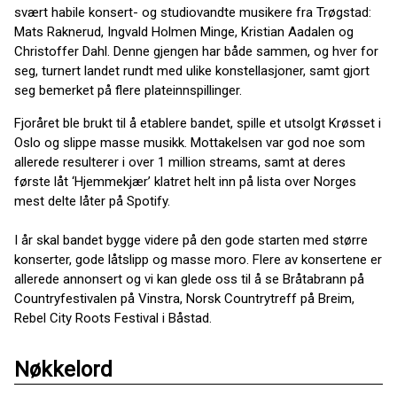
svært habile konsert- og studiovandte musikere fra Trøgstad:
Mats Raknerud, Ingvald Holmen Minge, Kristian Aadalen og
Christoffer Dahl. Denne gjengen har både sammen, og hver for
seg, turnert landet rundt med ulike konstellasjoner, samt gjort
seg bemerket på flere plateinnspillinger.
Fjoråret ble brukt til å etablere bandet, spille et utsolgt Krøsset i
Oslo og slippe masse musikk. Mottakelsen var god noe som
allerede resulterer i over 1 million streams, samt at deres
første låt ‘Hjemmekjær’ klatret helt inn på lista over Norges
mest delte låter på Spotify.
I år skal bandet bygge videre på den gode starten med større
konserter, gode låtslipp og masse moro. Flere av konsertene er
allerede annonsert og vi kan glede oss til å se Bråtabrann på
Countryfestivalen på Vinstra, Norsk Countrytreff på Breim,
Rebel City Roots Festival i Båstad.
Nøkkelord