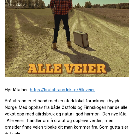
Hør låta her:
https://bratabrann.lnk.to/Alleveier
Bråtabrann er et band med en sterk lokal forankring i bygde-
Norge. Med opphav fra både Østfold og Finnskogen har de alle
vokst opp med gårdsbruk og natur i god harmoni. Den nye låta
¨Alle veier¨ handler om å dra ut og oppleve verden, men
omsider finne veien tilbake dit man kommer fra. Som gutta sier
det selv: