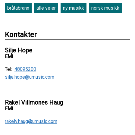
bråtabrann
alle veier
ny musikk
norsk musikk
Kontakter
Silje Hope
EMI
Tel:
48095200
silje.hope@umusic.com
Rakel Villmones Haug
EMI
rakelv.haug@umusic.com