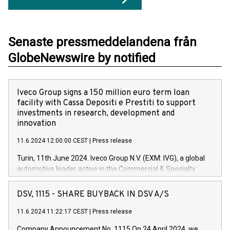
Senaste pressmeddelandena från
GlobeNewswire by notified
Iveco Group signs a 150 million euro term loan
facility with Cassa Depositi e Prestiti to support
investments in research, development and
innovation
11.6.2024 12:00:00 CEST
|
Press release
Turin, 11th June 2024. Iveco Group N.V. (EXM: IVG), a global
automotive leader active in the Commercial & Specialty
Vehicles, Powertrain and related Financial Services arenas,
has successfully signed a term loan facility of 150 million
DSV, 1115 - SHARE BUYBACK IN DSV A/S
euros with Cassa Depositi e Prestiti (CDP), for the creation of
new projects in Italy dedicated to research, development and
11.6.2024 11:22:17 CEST
|
Press release
innovation. In detail, through the resources made available
Company Announcement No. 1115 On 24 April 2024, we