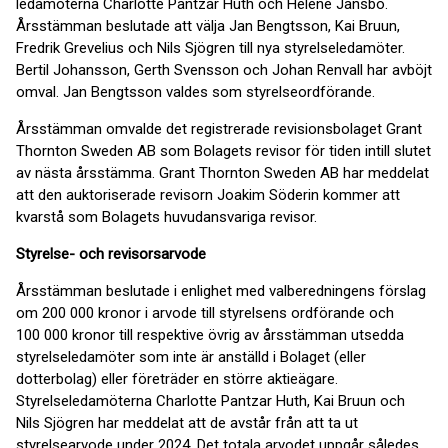
ledamöterna Charlotte Pantzar Huth och Helene Jansbo.
Årsstämman beslutade att välja Jan Bengtsson, Kai Bruun,
Fredrik Grevelius och Nils Sjögren till nya styrelseledamöter.
Bertil Johansson, Gerth Svensson och Johan Renvall har avböjt
omval. Jan Bengtsson valdes som styrelseordförande.
Årsstämman omvalde det registrerade revisionsbolaget Grant
Thornton Sweden AB som Bolagets revisor för tiden intill slutet
av nästa årsstämma. Grant Thornton Sweden AB har meddelat
att den auktoriserade revisorn Joakim Söderin kommer att
kvarstå som Bolagets huvudansvariga revisor.
Styrelse- och revisorsarvode
Årsstämman beslutade i enlighet med valberedningens förslag
om 200 000 kronor i arvode till styrelsens ordförande och
100 000 kronor till respektive övrig av årsstämman utsedda
styrelseledamöter som inte är anställd i Bolaget (eller
dotterbolag) eller företräder en större aktieägare.
Styrelseledamöterna Charlotte Pantzar Huth, Kai Bruun och
Nils Sjögren har meddelat att de avstår från att ta ut
styrelsearvode under 2024. Det totala arvodet uppgår således