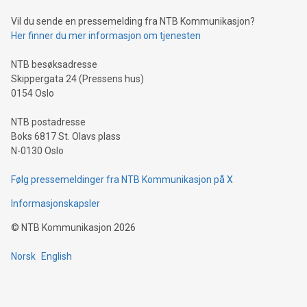
can enhance stability.Efficient Payment Rails: See how fast,
neutral payment systems support humanitarian
Vil du sende en pressemelding fra NTB Kommunikasjon?
projects.Carbon Footprint: Compare Bitcoin's environmental
Her finner du mer informasjon om tjenesten
impact with traditional banking. "We're excited to host this
event and dive into the critical topics of Bitcoin
NTB besøksadresse
Skippergata 24 (Pressens hus)
0154 Oslo
NTB postadresse
Boks 6817 St. Olavs plass
N-0130 Oslo
Følg pressemeldinger fra NTB Kommunikasjon på X
Informasjonskapsler
©
NTB Kommunikasjon
2026
Norsk
English