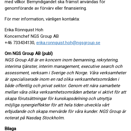
med villkor. Bemyndigandet ska främst användas för
genomförande av förvärv eller finansiering.
För mer information, vänligen kontakta:
Erika Rönnquist Hoh
Koncernchef NGS Group AB
+46 733434130,
erika.ronnquist.hoh@ngsgroup.se
Om NGS Group AB (publ)
NGS Group AB är en koncern inom bemanning, rekrytering,
interima tjänster, interim management, executive search och
assessment, verksam i Sverige och Norge. Våra verksamheter
är specialiserade inom en rad olika verksamhetsområden i
både offentlig och privat sektor. Genom ett nära samarbete
mellan våra olika verksamhetsområden arbetar vi aktivt för att
skapa förutsättningar för kunskapsdelning och utnyttja
möjliga synergieffekter för att hela tiden utveckla vårt
erbjudande och skapa mervärde för våra kunder. NGS Group är
noterat på Nasdaq Stockholm.
Bilaga