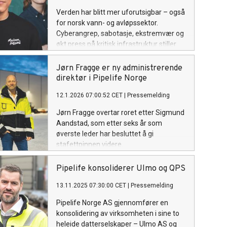
Verden har blitt mer uforutsigbar – også
for norsk vann- og avløpssektor.
Cyberangrep, sabotasje, ekstremvær og
økt press på kritisk infrastruktur stiller
nye krav til sikkerhet og beredskap. Nå er
programmet for Vann & Miljø 2026 klart,
Jørn Fragge er ny administrerende
og konferansen tar mål av seg til å ruste
direktør i Pipelife Norge
bransjen for et skjerpet trusselbilde.
12.1.2026 07:00:52 CET
|
Pressemelding
Jørn Fragge overtar roret etter Sigmund
Aandstad, som etter seks år som
øverste leder har besluttet å gi
stafettpinnen videre.
Pipelife konsoliderer Ulmo og QPS
13.11.2025 07:30:00 CET
|
Pressemelding
Pipelife Norge AS gjennomfører en
konsolidering av virksomheten i sine to
heleide datterselskaper – Ulmo AS og