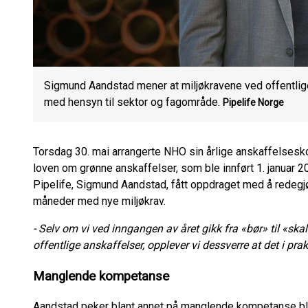
Sigmund Aandstad mener at miljøkravene ved offentlig
med hensyn til sektor og fagområde.
Pipelife Norge
Torsdag 30. mai arrangerte NHO sin årlige anskaffelsesk
loven om grønne anskaffelser, som ble innført 1. januar 2
Pipelife, Sigmund Aandstad, fått oppdraget med å redegjø
måneder med nye miljøkrav.
- Selv om vi ved inngangen av året gikk fra «bør» til «skal
offentlige anskaffelser, opplever vi dessverre at det i pr
Manglende kompetanse
Aandstad peker blant annet på manglende kompetanse bl