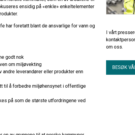
 fokuseres ensidig på «enkle» enkeltelementer
rodukter.
 har foretatt blant de ansvarlige for vann og
I vårt presse
kontaktperson
om oss.
ene godt nok
loven om miljøvekting
BESØK VÅ
 av andre leverandører eller produkter enn
 til å forbedre miljøhensynet i offentlige
kes på som de største utfordringene ved
er en av grunnene til at norske kommuner