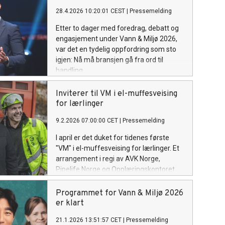
28.4.2026 10:20:01 CEST
|
Pressemelding
Etter to dager med foredrag, debatt og
engasjement under Vann & Miljø 2026,
var det en tydelig oppfordring som sto
igjen: Nå må bransjen gå fra ord til
handling.
Inviterer til VM i el-muffesveising
for lærlinger
9.2.2026 07:00:00 CET
|
Pressemelding
I april er det duket for tidenes første
"VM" i el-muffesveising for lærlinger. Et
arrangement i regi av AVK Norge,
Pipelife Norge og Opplæringskontoret
for anleggs- og bergfagene (OKAB).
Programmet for Vann & Miljø 2026
er klart
21.1.2026 13:51:57 CET
|
Pressemelding