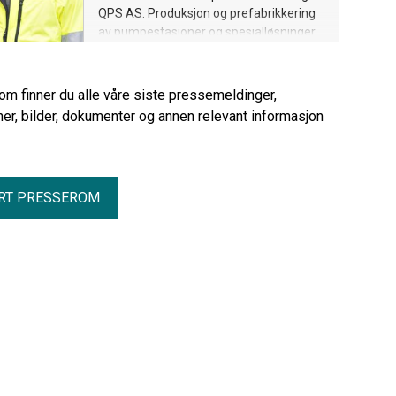
QPS AS. Produksjon og prefabrikkering
av pumpestasjoner og spesialløsninger
ved de to selskapene, samles ved Ulmos
anlegg på Sjøholt utenfor Ålesund.
rom finner du alle våre siste pressemeldinger,
er, bilder, dokumenter og annen relevant informasjon
RT PRESSEROM