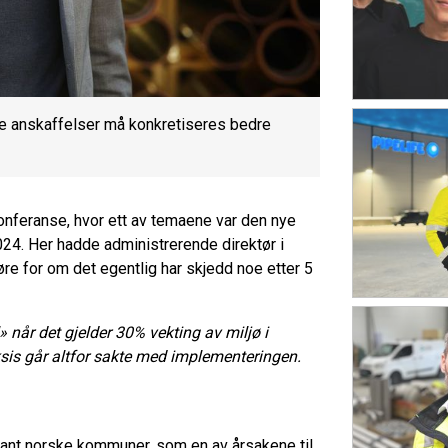
e anskaffelser må konkretiseres bedre
onferanse, hvor ett av temaene var den nye
024. Her hadde administrerende direktør i
re for om det egentlig har skjedd noe etter 5
» når det gjelder 30% vekting av miljø i
aksis går altfor sakte med implementeringen.
ant norske kommuner, som en av årsakene til