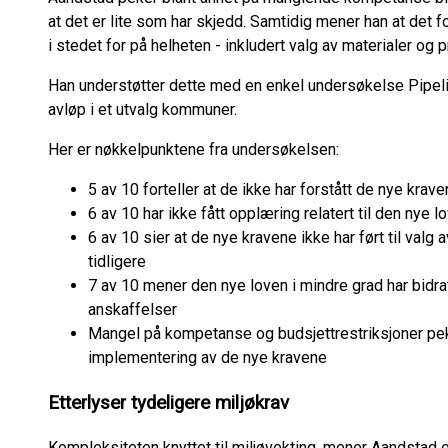
at det er lite som har skjedd. Samtidig mener han at det
i stedet for på helheten - inkludert valg av materialer og p
Han understøtter dette med en enkel undersøkelse Pipelife
avløp i et utvalg kommuner.
Her er nøkkelpunktene fra undersøkelsen:
5 av 10 forteller at de ikke har forstått de nye krav
6 av 10 har ikke fått opplæring relatert til den nye 
6 av 10 sier at de nye kravene ikke har ført til valg
tidligere
7 av 10 mener den nye loven i mindre grad har bidratt
anskaffelser
Mangel på kompetanse og budsjettrestriksjoner pe
implementering av de nye kravene
Etterlyser tydeligere miljøkrav
Kompleksiteten knyttet til miljøvekting, mener Aandstad 