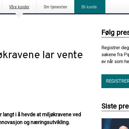
Våre kunder
Om tjenesten
Bli kunde
Følg pre
Registrer deg
økravene lar vente
sakene fra Pi
av når som he
REGISTRE
Siste pr
r langt i å hevde at miljøkravene ved
 innovasjon og næringsutvikling.