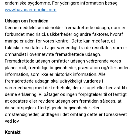
endemiske sygdomme. For yderligere information besøg
www.bavarian-nordic.com
.
Udsagn om fremtiden
Denne meddelelse indeholder fremadrettede udsagn, som er
forbundet med risici, usikkerheder og andre faktorer, hvoraf
mange er uden for vores kontrol. Dette kan medføre, at
faktiske resultater afviger væsentligt fra de resultater, som er
omhandlet i ovennævnte fremadrettede udsagn.
Fremadrettede udsagn omfatter udsagn vedrørende vores
planer, mål, fremtidige begivenheder, præstation og/eller anden
information, som ikke er historisk information. Alle
fremadrettede udsagn skal udtrykkeligt vurderes i
sammenhæng med de forbehold, der er taget eller henvist til i
denne erklæring. Vi påtager os ingen forpligtelser til offentligt
at opdatere eller revidere udsagn om fremtiden således, at
disse afspejler efterfølgende begivenheder eller
omstændigheder, undtagen i det omfang dette er foreskrevet
ved lov.
Kontakt