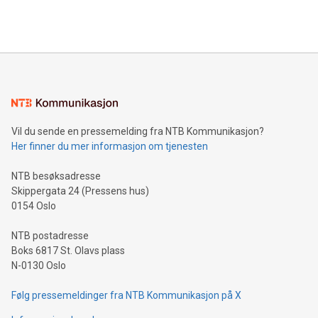
querying: Marketers can use artificial intelligence to query
2024 at 2 p.m. ET. Follow us on X at MetasphereLabs for
their data using natural language search, reducing the
updates and to join the event. What We'll Discuss Bitcoin
reliance on data scientists. Us
Mining Basics: Understand the fundamentals of Bitcoin
mining.Energy Market Dynamics: Explore how Bitcoin mining
interacts with energy markets.Sustainable Innovations:
Learn about our efforts to promote sustainability in Bitcoin
mining.Sound Money: Discover how tamper-proof currency
can enhance stability.Efficient Payment Rails: See how fast,
neutral payment systems support humanitarian
Vil du sende en pressemelding fra NTB Kommunikasjon?
projects.Carbon Footprint: Compare Bitcoin's environmental
Her finner du mer informasjon om tjenesten
impact with traditional banking. "We're excited to host this
event and dive into the critical topics of Bitcoin
NTB besøksadresse
Skippergata 24 (Pressens hus)
0154 Oslo
NTB postadresse
Boks 6817 St. Olavs plass
N-0130 Oslo
Følg pressemeldinger fra NTB Kommunikasjon på X