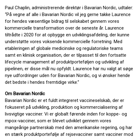
Paul Chaplin, administrerende direktør i Bavarian Nordic, udtaler:
“På vegne af alle i Bavarian Nordic vil jeg gerne takke Laurence
for hendes væsentlige bidrag til selskabet gennem vores
kommercielle transformation over de seneste år. Laurence
tiltrådte i 2020 for at opbygge en udviklingsafdeling, der kunne
understøtte vores voksende kommercielle forretning. Med
etableringen af globale medicinske og regulatoriske teams
samt en klinisk organisation, der er tilpasset til den fortsatte
lifecycle management af produktporteføljen og udvikling af
pipelinen, er disse mål nu opfyldt. Laurence har nu valgt at søge
nye udfordringer uden for Bavarian Nordic, og vi ønsker hende
det bedste i hendes fremtidige virke.”
Om Bavarian Nordic
Bavarian Nordic er et fuldt integreret vaccineselskab, der er
fokuseret på udvikling, produktion og kommercialisering af
livsvigtige vacciner. Vi er globalt førende inden for koppe- og
mpox-vacciner, som er blevet udviklet gennem vores
mangeårige partnerskab med den amerikanske regering, og har
en stærk produktportefølje af rejsevacciner samt vacciner mod