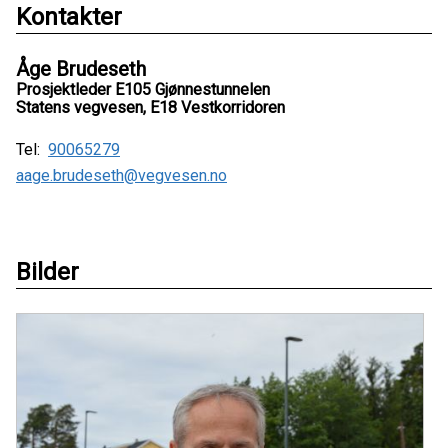
Kontakter
Åge Brudeseth
Prosjektleder E105 Gjønnestunnelen
Statens vegvesen, E18 Vestkorridoren
Tel:
90065279
aage.brudeseth@vegvesen.no
Bilder