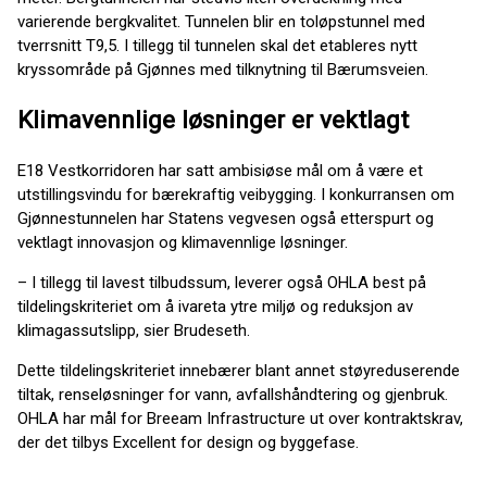
varierende bergkvalitet. Tunnelen blir en toløpstunnel med
tverrsnitt T9,5. I tillegg til tunnelen skal det etableres nytt
kryssområde på Gjønnes med tilknytning til Bærumsveien.
Klimavennlige løsninger er vektlagt
E18 Vestkorridoren har satt ambisiøse mål om å være et
utstillingsvindu for bærekraftig veibygging. I konkurransen om
Gjønnestunnelen har Statens vegvesen også etterspurt og
vektlagt innovasjon og klimavennlige løsninger.
– I tillegg til lavest tilbudssum, leverer også OHLA best på
tildelingskriteriet om å ivareta ytre miljø og reduksjon av
klimagassutslipp, sier Brudeseth.
Dette tildelingskriteriet innebærer blant annet støyreduserende
tiltak, renseløsninger for vann, avfallshåndtering og gjenbruk.
OHLA har mål for Breeam Infrastructure ut over kontraktskrav,
der det tilbys Excellent for design og byggefase.