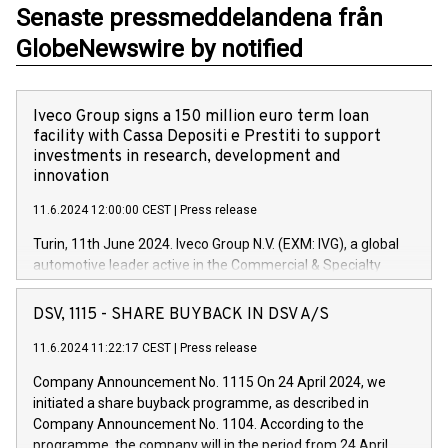
Senaste pressmeddelandena från
GlobeNewswire by notified
Iveco Group signs a 150 million euro term loan
facility with Cassa Depositi e Prestiti to support
investments in research, development and
innovation
11.6.2024 12:00:00 CEST
|
Press release
Turin, 11th June 2024. Iveco Group N.V. (EXM: IVG), a global
automotive leader active in the Commercial & Specialty
Vehicles, Powertrain and related Financial Services arenas,
has successfully signed a term loan facility of 150 million
DSV, 1115 - SHARE BUYBACK IN DSV A/S
euros with Cassa Depositi e Prestiti (CDP), for the creation of
new projects in Italy dedicated to research, development and
11.6.2024 11:22:17 CEST
|
Press release
innovation. In detail, through the resources made available
Company Announcement No. 1115 On 24 April 2024, we
by CDP, Iveco Group will develop innovative technologies and
initiated a share buyback programme, as described in
architectures in the field of electric propulsion and further
Company Announcement No. 1104. According to the
develop solutions for autonomous driving, digitalisation and
programme, the company will in the period from 24 April