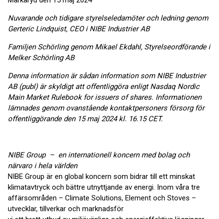
Markaryd den 15 maj 2024
Nuvarande och tidigare styrelseledamöter och ledning genom
Gerteric Lindquist, CEO i NIBE Industrier AB
Familjen Schörling genom Mikael Ekdahl, Styrelseordförande i
Melker Schörling AB
Denna information är sådan information som NIBE Industrier
AB (publ) är skyldigt att offentliggöra enligt
Nasdaq Nordic
Main Market Rulebook for issuers of shares
. Informationen
lämnades genom ovanstående kontaktpersoners försorg för
offentliggörande den
15 maj 2024 kl. 16.15 CET.
NIBE Group – en internationell koncern med bolag och
närvaro i hela världen
NIBE Group är en global koncern som bidrar till ett minskat
klimatavtryck och bättre utnyttjande av energi. Inom våra tre
affärsområden – Climate Solutions, Element och Stoves –
utvecklar, tillverkar och marknadsför