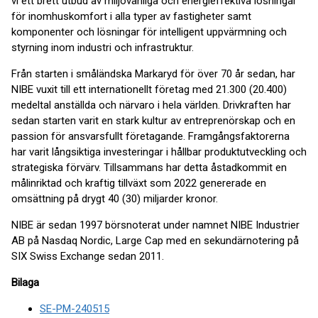
vi ett brett utbud av miljövänliga och energieffektiva lösningar
för inomhuskomfort i alla typer av fastigheter samt
komponenter och lösningar för intelligent uppvärmning och
styrning inom industri och infrastruktur.
Från starten i småländska Markaryd för över 70 år sedan, har
NIBE vuxit till ett internationellt företag med 21.300 (20.400)
medeltal anställda och närvaro i hela världen. Drivkraften har
sedan starten varit en stark kultur av entreprenörskap och en
passion för ansvarsfullt företagande. Framgångsfaktorerna
har varit långsiktiga investeringar i hållbar produktutveckling och
strategiska förvärv. Tillsammans har detta åstadkommit en
målinriktad och kraftig tillväxt som 2022 genererade en
omsättning på drygt 40 (30) miljarder kronor.
NIBE är sedan 1997 börsnoterat under namnet NIBE Industrier
AB på Nasdaq Nordic, Large Cap med en sekundärnotering på
SIX Swiss Exchange sedan 2011.
Bilaga
SE-PM-240515