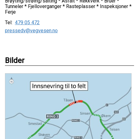
Brøyting/strøing/salting * Asfalt * Rekkverk * Bruer *
Tunneler * Fjelloverganger * Rasteplasser * Inspeksjoner *
Ferje
Tel:
479 05 472
pressedv@vegvesen.no
Bilder