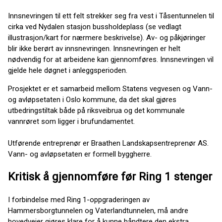
Innsnevringen til ett felt strekker seg fra vest i Tåsentunnelen til
cirka ved Nydalen stasjon bussholdeplass (se vedlagt
illustrasjon/kart for nærmere beskrivelse). Av- og påkjøringer
blir ikke berørt av innsnevringen. Innsnevringen er helt
nødvendig for at arbeidene kan gjennomføres. Innsnevringen vil
gjelde hele døgnet i anleggsperioden.
Prosjektet er et samarbeid mellom Statens vegvesen og Vann-
og avløpsetaten i Oslo kommune, da det skal gjøres
utbedringstiltak både på riksveibrua og det kommunale
vannrøret som ligger i brufundamentet.
Utførende entreprenør er Braathen Landskapsentreprenør AS.
Vann- og avløpsetaten er formell byggherre.
Kritisk å gjennomføre før Ring 1 stenger
I forbindelse med Ring 1-oppgraderingen av
Hammersborgtunnelen og Vaterlandtunnelen, må andre
hovedveier gjøres klare for å kunne håndtere den ekstra