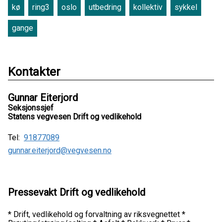
kø
ring3
oslo
utbedring
kollektiv
sykkel
gange
Kontakter
Gunnar Eiterjord
Seksjonssjef
Statens vegvesen Drift og vedlikehold
Tel:
91877089
gunnar.eiterjord@vegvesen.no
Pressevakt Drift og vedlikehold
* Drift, vedlikehold og forvaltning av riksvegnettet *