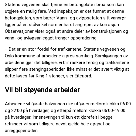
Statens vegvesen skal fjerne en betongplate i brua som kan
utgjøre en mulig fare. Ved inspeksjon er det funnet at denne
betongplaten, som bærer Vann- og avløpsetaten sitt vannrør,
ligger på en stålvinkel som er hardt angrepet av korrosjon.
Observasjoner viser også at andre deler av konstruksjonen og
vann- og avløpsanlegget trenger oppgradering.
– Det er en stor fordel for trafikantene, Statens vegvesen og
Oslo kommune at arbeidene gjøres samtidig. Samkjøringen av
arbeidene gjør det billigere, vi blir raskere ferdig og trafikantene
slipper flere stengingsperioder. Ikke minst er det svært viktig at
dette løses før Ring 1 stenger, sier Eiterjord.
Vil bli støyende arbeider
Arbeidene vil første halvannen uke utføres mellom klokka 06:00
og 22:00 på hverdager, og etterpå mellom klokka 06:00-19:00
på hverdager. Innsnevringen til kun ett kjørefelt i begge
retninger vil som tidligere nevnt gjelde hele døgnet og
anleggsperioden.