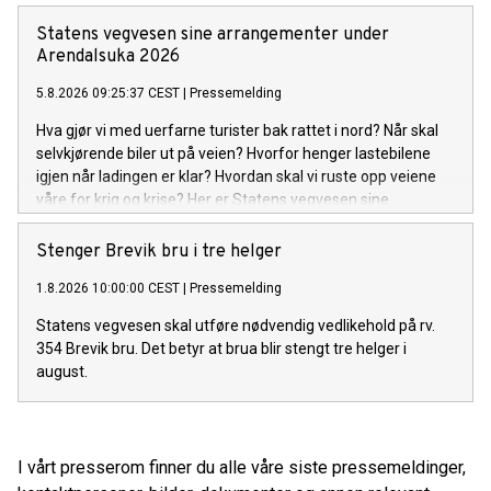
Statens vegvesen sine arrangementer under
Arendalsuka 2026
5.8.2026 09:25:37 CEST
|
Pressemelding
Hva gjør vi med uerfarne turister bak rattet i nord? Når skal
selvkjørende biler ut på veien? Hvorfor henger lastebilene
igjen når ladingen er klar? Hvordan skal vi ruste opp veiene
våre for krig og krise? Her er Statens vegvesen sine
arrangementer under Arendalsuka 2026.
Stenger Brevik bru i tre helger
1.8.2026 10:00:00 CEST
|
Pressemelding
Statens vegvesen skal utføre nødvendig vedlikehold på rv.
354 Brevik bru. Det betyr at brua blir stengt tre helger i
august.
I vårt presserom finner du alle våre siste pressemeldinger,