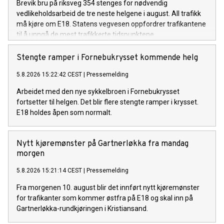
Brevik bru på riksveg 354 stenges for nødvendig
vedlikeholdsarbeid de tre neste helgene i august. All trafikk
må kjøre om E18. Statens vegvesen oppfordrer trafikantene
til å unngå de mest trafikkerte tidspunktene.
Stengte ramper i Fornebukrysset kommende helg
5.8.2026 15:22:42 CEST
|
Pressemelding
Arbeidet med den nye sykkelbroen i Fornebukrysset
fortsetter til helgen. Det blir flere stengte ramper i krysset.
E18 holdes åpen som normalt.
Nytt kjøremønster på Gartnerløkka fra mandag
morgen
5.8.2026 15:21:14 CEST
|
Pressemelding
Fra morgenen 10. august blir det innført nytt kjøremønster
for trafikanter som kommer østfra på E18 og skal inn på
Gartnerløkka-rundkjøringen i Kristiansand.