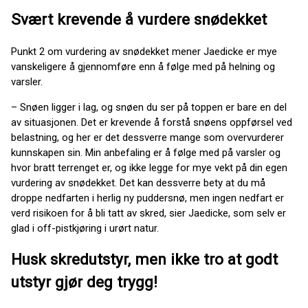
Svært krevende å vurdere snødekket
Punkt 2 om vurdering av snødekket mener Jaedicke er mye
vanskeligere å gjennomføre enn å følge med på helning og
varsler.
– Snøen ligger i lag, og snøen du ser på toppen er bare en del
av situasjonen. Det er krevende å forstå snøens oppførsel ved
belastning, og her er det dessverre mange som overvurderer
kunnskapen sin. Min anbefaling er å følge med på varsler og
hvor bratt terrenget er, og ikke legge for mye vekt på din egen
vurdering av snødekket. Det kan dessverre bety at du må
droppe nedfarten i herlig ny puddersnø, men ingen nedfart er
verd risikoen for å bli tatt av skred, sier Jaedicke, som selv er
glad i off-pistkjøring i urørt natur.
Husk skredutstyr, men ikke tro at godt
utstyr gjør deg trygg!