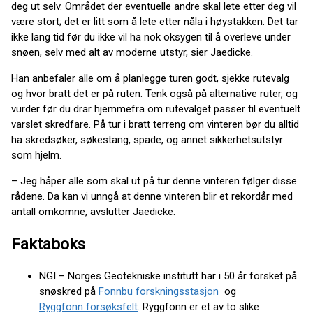
deg ut selv. Området der eventuelle andre skal lete etter deg vil
være stort; det er litt som å lete etter nåla i høystakken. Det tar
ikke lang tid før du ikke vil ha nok oksygen til å overleve under
snøen, selv med alt av moderne utstyr, sier Jaedicke.
Han anbefaler alle om å planlegge turen godt, sjekke rutevalg
og hvor bratt det er på ruten. Tenk også på alternative ruter, og
vurder før du drar hjemmefra om rutevalget passer til eventuelt
varslet skredfare. På tur i bratt terreng om vinteren bør du alltid
ha skredsøker, søkestang, spade, og annet sikkerhetsutstyr
som hjelm.
– Jeg håper alle som skal ut på tur denne vinteren følger disse
rådene. Da kan vi unngå at denne vinteren blir et rekordår med
antall omkomne, avslutter Jaedicke.
Faktaboks
NGI – Norges Geotekniske institutt har i 50 år forsket på
snøskred på
Fonnbu forskningsstasjon
og
Ryggfonn forsøksfelt
. Ryggfonn er et av to slike