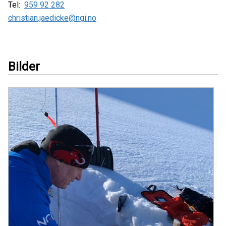
Tel:
959 92 282
christian.jaedicke@ngi.no
Bilder