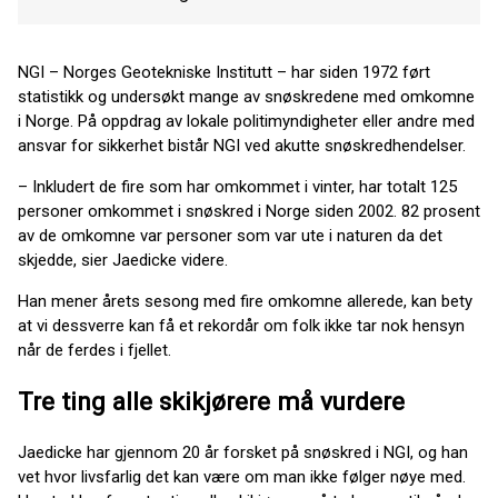
NGI – Norges Geotekniske Institutt – har siden 1972 ført
statistikk og undersøkt mange av snøskredene med omkomne
i Norge. På oppdrag av lokale politimyndigheter eller andre med
ansvar for sikkerhet bistår NGI ved akutte snøskredhendelser.
– Inkludert de fire som har omkommet i vinter, har totalt 125
personer omkommet i snøskred i Norge siden 2002. 82 prosent
av de omkomne var personer som var ute i naturen da det
skjedde, sier Jaedicke videre.
Han mener årets sesong med fire omkomne allerede, kan bety
at vi dessverre kan få et rekordår om folk ikke tar nok hensyn
når de ferdes i fjellet.
Tre ting alle skikjørere må vurdere
Jaedicke har gjennom 20 år forsket på snøskred i NGI, og han
vet hvor livsfarlig det kan være om man ikke følger nøye med.