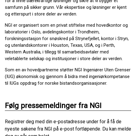
for å finne bærekraftige løsninger og sikre at vi bygger et
samfunn på sikker grunn. Vår ekspertise og løsninger er kjent
og etterspurt i store deler av verden.
NGI er organisert som en privat stiftelse med hovedkontor og
laboratorier i Oslo, avdelingskontor i Trondheim,
forskningsstasjon for snøskred på Strynefjellet, kontor i Stryn,
og utenlandskontorer i Houston, Texas, USA, og i Perth,
Western Australia, i tillegg til samarbeidsavtaler med
veletablerte selskap og institusjoner i store deler av verden.
Som en av hovedpartnerne støtter NGI Ingeniører Uten Grenser
(IUG) økonomisk og gjennom å bidra med ingeniørkompetanse
til IUGs oppdrag for norske bistandsorganisasjoner.
Følg pressemeldinger fra NGI
Registrer deg med din e-postadresse under for å få de
nyeste sakene fra NGI på e-post fortløpende. Du kan melde