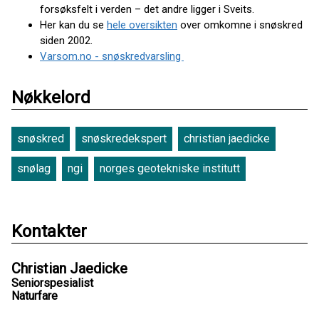
forsøksfelt i verden – det andre ligger i Sveits.
Her kan du se
hele oversikten
over omkomne i snøskred
siden 2002.
Varsom.no - snøskredvarsling
Nøkkelord
snøskred
snøskredekspert
christian jaedicke
snølag
ngi
norges geotekniske institutt
Kontakter
Christian Jaedicke
Seniorspesialist
Naturfare