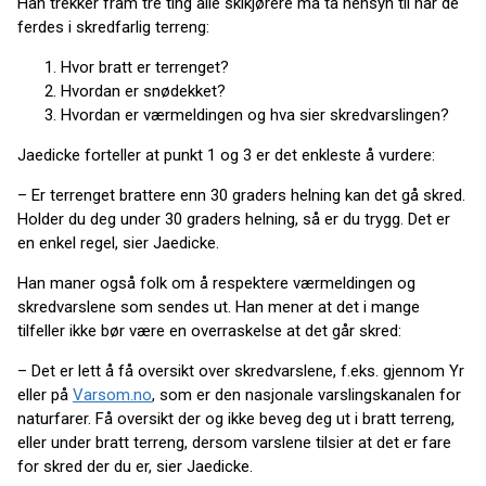
Han trekker fram tre ting alle skikjørere må ta hensyn til når de
ferdes i skredfarlig terreng:
Hvor bratt er terrenget?
Hvordan er snødekket?
Hvordan er værmeldingen og hva sier skredvarslingen?
Jaedicke forteller at punkt 1 og 3 er det enkleste å vurdere:
– Er terrenget brattere enn 30 graders helning kan det gå skred.
Holder du deg under 30 graders helning, så er du trygg. Det er
en enkel regel, sier Jaedicke.
Han maner også folk om å respektere værmeldingen og
skredvarslene som sendes ut. Han mener at det i mange
tilfeller ikke bør være en overraskelse at det går skred:
– Det er lett å få oversikt over skredvarslene, f.eks. gjennom Yr
eller på
Varsom.no
, som er den nasjonale varslingskanalen for
naturfarer. Få oversikt der og ikke beveg deg ut i bratt terreng,
eller under bratt terreng, dersom varslene tilsier at det er fare
for skred der du er, sier Jaedicke.