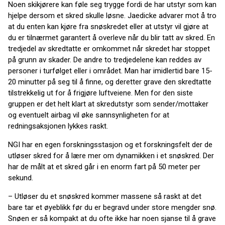
Noen skikjørere kan føle seg trygge fordi de har utstyr som kan
hjelpe dersom et skred skulle løsne. Jaedicke advarer mot å tro
at du enten kan kjøre fra snøskredet eller at utstyr vil gjøre at
du er tilnærmet garantert å overleve når du blir tatt av skred. En
tredjedel av skredtatte er omkommet når skredet har stoppet
på grunn av skader. De andre to tredjedelene kan reddes av
personer i turfølget eller i området. Man har imidlertid bare 15-
20 minutter på seg til å finne, og deretter grave den skredtatte
tilstrekkelig ut for å frigjøre luftveiene. Men for den siste
gruppen er det helt klart at skredutstyr som sender/mottaker
og eventuelt airbag vil øke sannsynligheten for at
redningsaksjonen lykkes raskt.
NGI har en egen forskningsstasjon og et forskningsfelt der de
utløser skred for å lære mer om dynamikken i et snøskred. Der
har de målt at et skred går i en enorm fart på 50 meter per
sekund.
– Utløser du et snøskred kommer massene så raskt at det
bare tar et øyeblikk før du er begravd under store mengder snø.
Snøen er så kompakt at du ofte ikke har noen sjanse til å grave