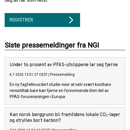
deg av når som helst.
REGISTRER
Siste pressemeldinger fra NGI
Under to prosent av PFAS-utslippene lar seg fjerne
6.7.2026 13:51:27 CEST
|
Pressemelding
En ny fagfellevurdert studie viser at selv svært kostbare
rensetiltak bare kan fjerne en forsvinnende liten del av
PFAS-forurensningen i Europa.
Kan norsk berggrunn bli framtidens lokale CO₂-lager
og «trylle» bort karbon?