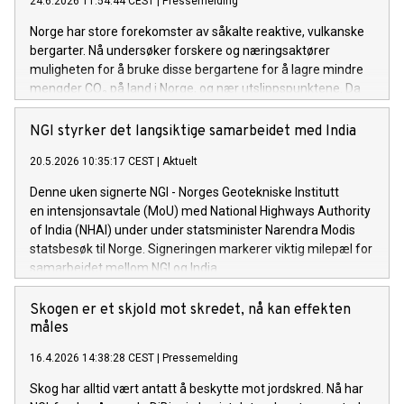
24.6.2026 11:54:44 CEST
|
Pressemelding
Norge har store forekomster av såkalte reaktive, vulkanske
bergarter. Nå undersøker forskere og næringsaktører
muligheten for å bruke disse bergartene for å lagre mindre
mengder CO₂ på land i Norge, og nær utslippspunktene. Da
skjer det noe ganske elegant i naturens kjemi: Berget
reagerer med karbonet, som blir til stein.
NGI styrker det langsiktige samarbeidet med India
20.5.2026 10:35:17 CEST
|
Aktuelt
Denne uken signerte NGI - Norges Geotekniske Institutt
en intensjonsavtale (MoU) med National Highways Authority
of India (NHAI) under under statsminister Narendra Modis
statsbesøk til Norge. Signeringen markerer viktig milepæl for
samarbeidet mellom NGI og India.
Skogen er et skjold mot skredet, nå kan effekten
måles
16.4.2026 14:38:28 CEST
|
Pressemelding
Skog har alltid vært antatt å beskytte mot jordskred. Nå har