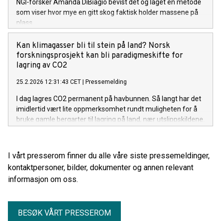
NGI-forsker Amanda DiBiagio bevist det og laget en metode
som viser hvor mye en gitt skog faktisk holder massene på
plass.
Kan klimagasser bli til stein på land? Norsk
forskningsprosjekt kan bli paradigmeskifte for
lagring av CO2
25.2.2026 12:31:43 CET
|
Pressemelding
I dag lagres CO2 permanent på havbunnen. Så langt har det
imidlertid vært lite oppmerksomhet rundt muligheten for å
bruke gamle bergarter til lagring på land, nær utslippskildene.
Nå undersøker norske forsknings- og industripartnere denne
muligheten, ledet av NGI – Norges Geotekniske Institutt.
I vårt presserom finner du alle våre siste pressemeldinger,
kontaktpersoner, bilder, dokumenter og annen relevant
informasjon om oss.
BESØK VÅRT PRESSEROM