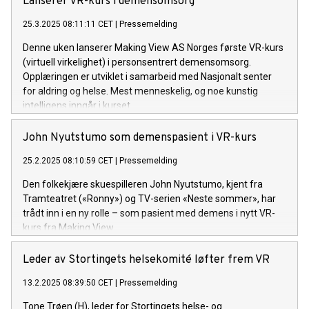
Lanserer VR-kurs i demensomsorg
25.3.2025 08:11:11 CET
|
Pressemelding
Denne uken lanserer Making View AS Norges første VR-kurs
(virtuell virkelighet) i personsentrert demensomsorg.
Opplæringen er utviklet i samarbeid med Nasjonalt senter
for aldring og helse. Mest menneskelig, og noe kunstig
intelligens inngår i kurset.
John Nyutstumo som demenspasient i VR-kurs
25.2.2025 08:10:59 CET
|
Pressemelding
Den folkekjære skuespilleren John Nyutstumo, kjent fra
Tramteatret («Ronny») og TV-serien «Neste sommer», har
trådt inn i en ny rolle – som pasient med demens i nytt VR-
kurs fra Making View.
Leder av Stortingets helsekomité løfter frem VR
13.2.2025 08:39:50 CET
|
Pressemelding
Tone Trøen (H), leder for Stortingets helse- og