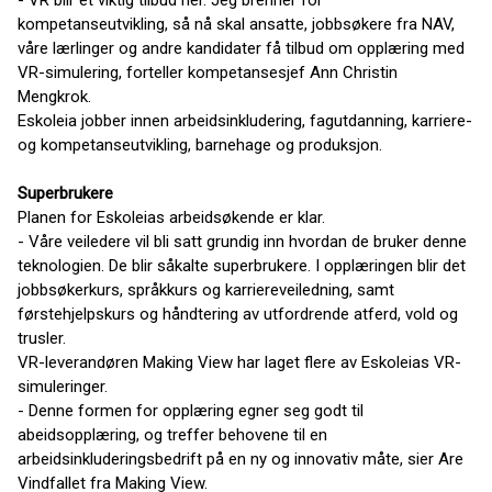
- VR blir et viktig tilbud her. Jeg brenner for
kompetanseutvikling, så nå skal ansatte, jobbsøkere fra NAV,
våre lærlinger og andre kandidater få tilbud om opplæring med
VR-simulering, forteller
kompetansesjef Ann Christin
Mengkrok.
Eskoleia jobber innen arbeidsinkludering, fagutdanning, karriere-
og kompetanseutvikling, barnehage og produksjon.
Superbrukere
Planen for Eskoleias arbeidsøkende er klar.
- Våre veiledere vil bli satt grundig inn hvordan de bruker denne
teknologien. De blir såkalte superbrukere. I opplæringen blir det
jobbsøkerkurs, språkkurs og karriereveiledning, samt
førstehjelpskurs og håndtering av utfordrende atferd, vold og
trusler.
VR-leverandøren Making View har laget flere av Eskoleias VR-
simuleringer.
- Denne formen for opplæring egner seg godt til
abeidsopplæring, og treffer behovene til en
arbeidsinkluderingsbedrift på en ny og innovativ måte, sier Are
Vindfallet fra Making View.