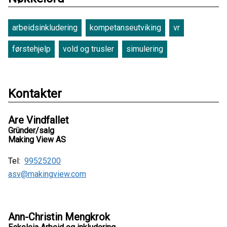
arbeidsinkludering
kompetanseutviking
vr
førstehjelp
vold og trusler
simulering
Kontakter
Are Vindfallet
Gründer/salg
Making View AS
Tel:
99525200
asv@makingview.com
Ann-Christin Mengkrok