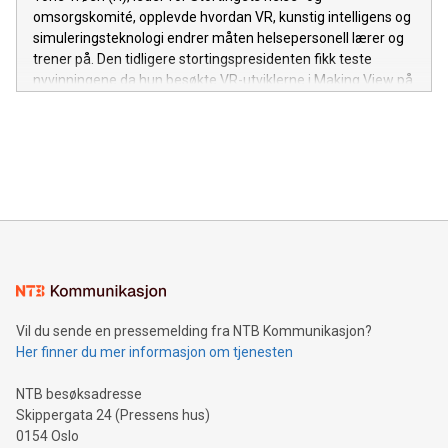
omsorgskomité, opplevde hvordan VR, kunstig intelligens og
simuleringsteknologi endrer måten helsepersonell lærer og
trener på. Den tidligere stortingspresidenten fikk teste
nyvinningene da hun besøkte VR-utviklerne i Making View på
Hamar.
Vil du sende en pressemelding fra NTB Kommunikasjon?
Her finner du mer informasjon om tjenesten
NTB besøksadresse
Skippergata 24 (Pressens hus)
0154 Oslo