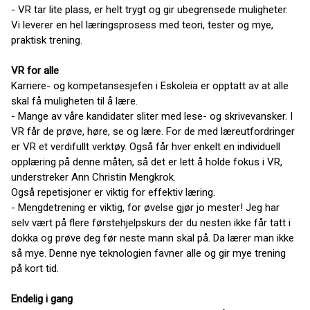
- VR tar lite plass, er helt trygt og gir ubegrensede muligheter.
Vi leverer en hel læringsprosess med teori, tester og mye,
praktisk trening.
VR for alle
Karriere- og kompetansesjefen i Eskoleia er opptatt av at alle
skal få muligheten til å lære.
- Mange av våre kandidater sliter med lese- og skrivevansker. I
VR får de prøve, høre, se og lære. For de med læreutfordringer
er VR et verdifullt verktøy. Også får hver enkelt en individuell
opplæring på denne måten, så det er lett å holde fokus i VR,
understreker Ann Christin Mengkrok.
Også repetisjoner er viktig for effektiv læring.
- Mengdetrening er viktig, for øvelse gjør jo mester! Jeg har
selv vært på flere førstehjelpskurs der du nesten ikke får tatt i
dokka og prøve deg før neste mann skal på. Da lærer man ikke
så mye. Denne nye teknologien favner alle og gir mye trening
på kort tid.
Endelig i gang