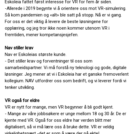
Eskoleia fattet først interesse for VR for fem år siden.
-Allerede i 2019 begynte vi å orientere oss mot VR-simulering.
Så kom pandemien og «alt» ble satt på stopp. Nå er vi gang.
For oss er det viktig å levere de beste løsningene for
opplæring, og jeg tror ikke noen kommer utenom VR i
fremtiden, mener kompetansjesjefen.
Nav stiller krav
Nav er Eskoleias største kunde.
- Det stiller krav og forventninger til oss som
samarbeidspartner. Vi må forstå ny teknologi og gode, digitale
løsninger. Jeg mener at vi i Eskoleia har et ganske fremoverlent
kollegium. NAV utfordrer oss som bedrift, og vi leverer fordi vi
tenker utvikling.
VR også for eldre
VR er nytt for mange, men VR begynner å bli godt kjent.
- Mange av våre jobbsøkere er unge mellom 18 og 30 år. De er
kjente med VR. Også for oss eldre har verden blitt mer
digitalisert, så vi må lære oss å bruke dette. VR er veldig
virkelighetsnært -det er som å være der på ekte!