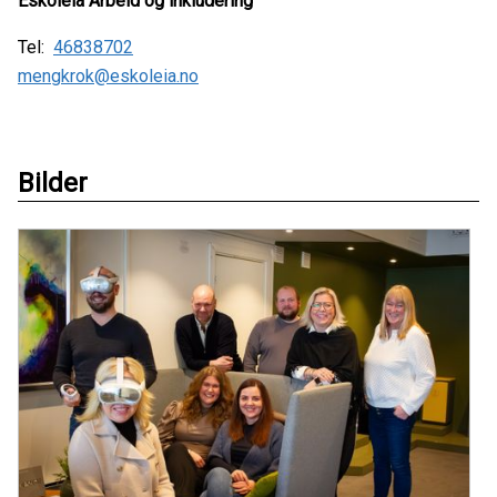
Eskoleia Arbeid og inkludering
Tel:
46838702
mengkrok@eskoleia.no
Bilder