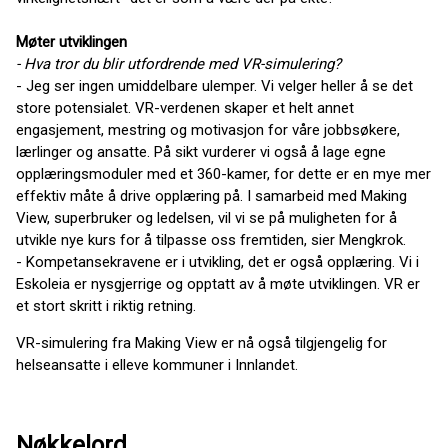
Møter utviklingen
- Hva tror du blir utfordrende med VR-simulering?
- Jeg ser ingen umiddelbare ulemper. Vi velger heller å se det
store potensialet. VR-verdenen skaper et helt annet
engasjement, mestring og motivasjon for våre jobbsøkere,
lærlinger og ansatte. På sikt vurderer vi også å lage egne
opplæringsmoduler med et 360-kamer, for dette er en mye mer
effektiv måte å drive opplæring på. I samarbeid med Making
View, superbruker og ledelsen, vil vi se på muligheten for å
utvikle nye kurs for å tilpasse oss fremtiden, sier Mengkrok.
- Kompetansekravene er i utvikling, det er også opplæring. Vi i
Eskoleia er nysgjerrige og opptatt av å møte utviklingen. VR er
et stort skritt i riktig retning.
VR-simulering fra Making View er nå også tilgjengelig for
helseansatte i elleve kommuner i Innlandet.
Nøkkelord