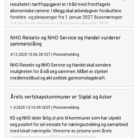
resultatet i tariffoppgjøret er i tråd med frontfagets
økonomiske ramme. I tillegg skal arbeidsgiver forskuttere
foreldre- og pleiepenger fra 1. januar 2027. Bussnæringen
avtalte forskuttering av sykepenger allerede i 2022.
NHO Reiseliv og NHO Service og Handel vurderer
sammenslåing
4.12.2025 15:06:28 CET
|
Pressemelding
NHO Reiseliv og NHO Service og Handel skal sondere
muligheten for å slå seg sammen. Målet er styrket
medlemstilbud og økt politisk gjennomslagskraft.
Årets vertskapskommuner er Sigdal og Asker
1.4.2025 13:10:09 CEST
|
Pressemelding
KS og NHO deler årlig ut pris til kommuner som har utpekt
seg positivt for sin innsats for næringsutvikling og samarbeid
med lokalt næringsliv. Vinnerne av prisene som årets
vertskapskommune 2025 er Sigdal og Asker.