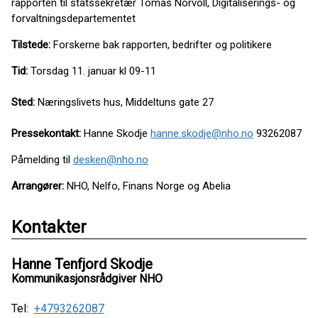
rapporten til statssekretær Tomas Norvoll, Digitaliserings- og
forvaltningsdepartementet
Tilstede:
Forskerne bak rapporten, bedrifter og politikere
Tid:
Torsdag 11. januar kl 09-11
Sted:
Næringslivets hus, Middeltuns gate 27
Pressekontakt:
Hanne Skodje
hanne.skodje@nho.no
93262087
Påmelding til
desken@nho.no
Arrangører:
NHO, Nelfo, Finans Norge og Abelia
Kontakter
Hanne Tenfjord Skodje
Kommunikasjonsrådgiver NHO
Tel:
+4793262087