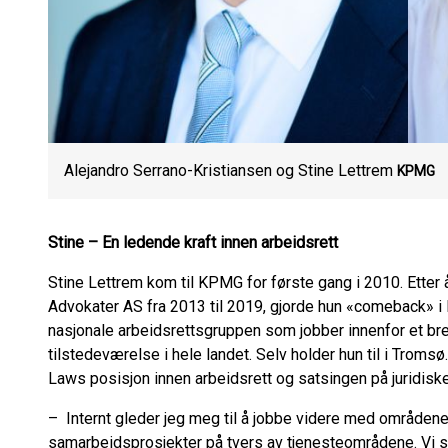
Alejandro Serrano-Kristiansen og Stine Lettrem
KPMG
Stine – En ledende kraft innen arbeidsrett
Stine Lettrem kom til KPMG for første gang i 2010. Ette
Advokater AS fra 2013 til 2019, gjorde hun «comeback» i
nasjonale arbeidsrettsgruppen som jobber innenfor et br
tilstedeværelse i hele landet. Selv holder hun til i Tromsø
Laws posisjon innen arbeidsrett og satsingen på juridiske
– Internt gleder jeg meg til å jobbe videre med områdene 
samarbeidsprosjekter på tvers av tjenesteområdene. Vi s