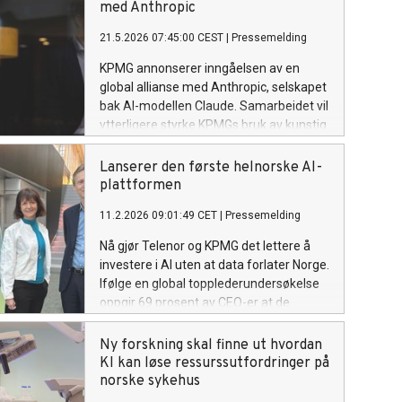
med Anthropic
21.5.2026 07:45:00 CEST
|
Pressemelding
KPMG annonserer inngåelsen av en
global allianse med Anthropic, selskapet
bak AI-modellen Claude. Samarbeidet vil
ytterligere styrke KPMGs bruk av kunstig
intelligens i sine tjenester.
Lanserer den første helnorske AI-
plattformen
11.2.2026 09:01:49 CET
|
Pressemelding
Nå gjør Telenor og KPMG det lettere å
investere i AI uten at data forlater Norge.
Ifølge en global topplederundersøkelse
oppgir 69 prosent av CEO-er at de
planlegger å bruke mellom 10 og 20
prosent av budsjettet på AI i 2026.
Ny forskning skal finne ut hvordan
Fremover skal norske virksomheter
KI kan løse ressurssutfordringer på
kunne ta i bruk avansert kunstig
norske sykehus
intelligens uten at data flyttes ut av