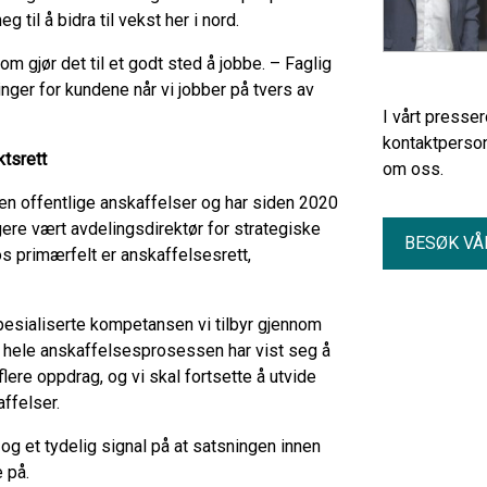
til å bidra til vekst her i nord.
m gjør det til et godt sted å jobbe. – Faglig
nger for kundene når vi jobber på tvers av
I vårt presse
kontaktperson
ktsrett
om oss.
nen offentlige anskaffelser og har siden 2020
ere vært avdelingsdirektør for strategiske
BESØK VÅ
os primærfelt er anskaffelsesrett,
pesialiserte kompetansen vi tilbyr gjennom
om hele anskaffelsesprosessen har vist seg å
lere oppdrag, og vi skal fortsette å utvide
ffelser.
 og et tydelig signal på at satsningen innen
 på.