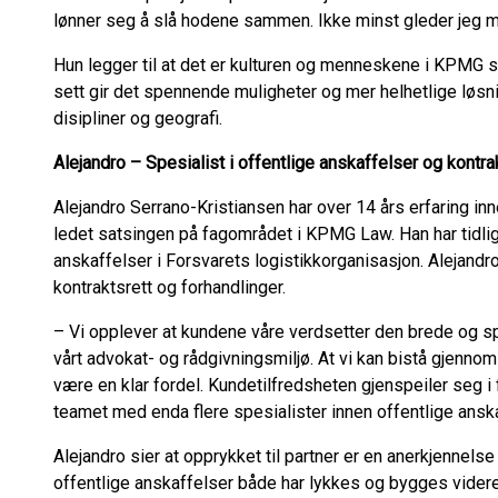
lønner seg å slå hodene sammen. Ikke minst gleder jeg meg 
Hun legger til at det er kulturen og menneskene i KPMG so
sett gir det spennende muligheter og mer helhetlige løsni
disipliner og geografi.
Alejandro – Spesialist i offentlige anskaffelser og kontra
Alejandro Serrano-Kristiansen har over 14 års erfaring in
ledet satsingen på fagområdet i KPMG Law. Han har tidlig
anskaffelser i Forsvarets logistikkorganisasjon. Alejandr
kontraktsrett og forhandlinger.
– Vi opplever at kundene våre verdsetter den brede og s
vårt advokat- og rådgivningsmiljø. At vi kan bistå gjenn
være en klar fordel. Kundetilfredsheten gjenspeiler seg i f
teamet med enda flere spesialister innen offentlige anska
Alejandro sier at opprykket til partner er en anerkjennelse
offentlige anskaffelser både har lykkes og bygges videre