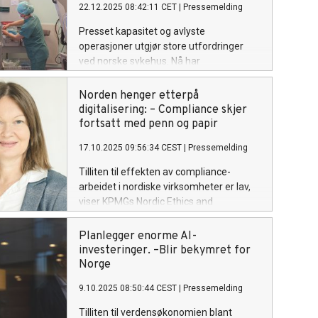
22.12.2025 08:42:11 CET
|
Pressemelding
landet.
Presset kapasitet og avlyste
operasjoner utgjør store utfordringer
ved norske sykehus. Nå har
Forskningsrådet tildelt 25 millioner
kroner gjennom Pilot Helse for å utvikle
Norden henger etterpå
et KI-drevet verktøy for planlegging og
digitalisering: – Compliance skjer
kapasitetsstyring på sykehusene.
fortsatt med penn og papir
17.10.2025 09:56:34 CEST
|
Pressemelding
Tilliten til effekten av compliance-
arbeidet i nordiske virksomheter er lav,
viser KPMGs Nordic Ethics and
Compliance Survey for 2025. Selv om
investeringene øker, henger
Planlegger enorme AI-
digitaliseringen etter og mange er usikre
investeringer. –Blir bekymret for
på effekten av både nye lover og eget
Norge
compliance-arbeid.
9.10.2025 08:50:44 CEST
|
Pressemelding
Tilliten til verdensøkonomien blant