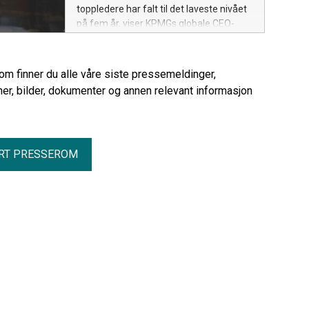
toppledere har falt til det laveste nivået
på fem år, viser KPMGs globale CEO-
undersøkelse for 2025. Likevel
prioriterer internasjonale ledere tunge
investeringer i kunstig intelligens for å
rom finner du alle våre siste pressemeldinger,
sikre fremtidig vekst. CEO i KPMG Norge,
er, bilder, dokumenter og annen relevant informasjon
Rune Skjelvan, er bekymret for Norges
evne til å holde følge.
RT PRESSEROM