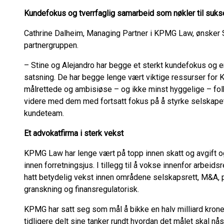
Kundefokus og tverrfaglig samarbeid som nøkler til suk
Cathrine Dalheim, Managing Partner i KPMG Law, ønsker S
partnergruppen.
– Stine og Alejandro har begge et sterkt kundefokus og er
satsning. De har begge lenge vært viktige ressurser for K
målrettede og ambisiøse – og ikke minst hyggelige – folk 
videre med dem med fortsatt fokus på å styrke selskapets
kundeteam.
Et advokatfirma i sterk vekst
KPMG Law har lenge vært på topp innen skatt og avgift og
innen forretningsjus. I tillegg til å vokse innenfor arbeid
hatt betydelig vekst innen områdene selskapsrett, M&A, 
granskning og finansregulatorisk.
KPMG har satt seg som mål å bikke en halv milliard krone
tidligere delt sine tanker rundt hvordan det målet skal nå