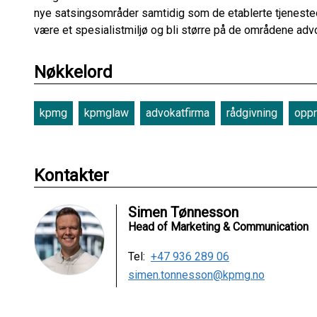
nye satsingsområder samtidig som de etablerte tjenest
være et spesialistmiljø og bli større på de områdene adv
Nøkkelord
kpmg
kpmglaw
advokatfirma
rådgivning
oppr
Kontakter
Simen Tønnesson
Head of Marketing & Communication
Tel:
+47 936 289 06
simen.tonnesson@kpmg.no