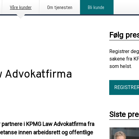
Våre kunder
Om tjenesten
Bli kunde
Følg pre
Registrer deg
sakene fra K
som helst.
w Advokatfirma
REGISTRE
Siste pr
r partnere i KPMG Law Advokatfirma fra
etanse innen arbeidsrett og offentlige