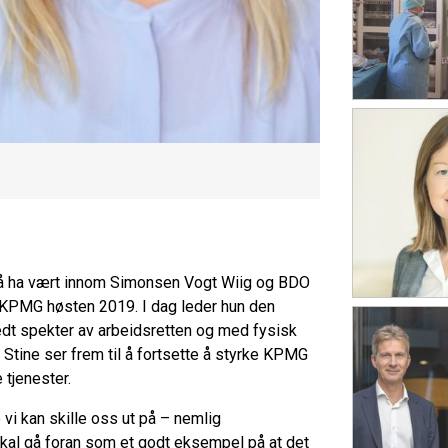
r å ha vært innom Simonsen Vogt Wiig og BDO
 KPMG høsten 2019. I dag leder hun den
edt spekter av arbeidsretten og med fysisk
. Stine ser frem til å fortsette å styrke KPMG
 tjenester.
vi kan skille oss ut på – nemlig
kal gå foran som et godt eksempel på at det