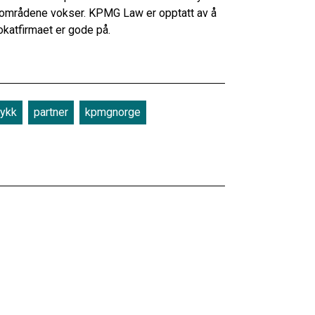
eområdene vokser. KPMG Law er opptatt av å
okatfirmaet er gode på.
ykk
partner
kpmgnorge