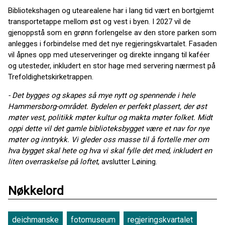
Bibliotekshagen og utearealene har i lang tid vært en bortgjemt
transportetappe mellom øst og vest i byen. I 2027 vil de
gjenoppstå som en grønn forlengelse av den store parken som
anlegges i forbindelse med det nye regjeringskvartalet. Fasaden
vil åpnes opp med uteserveringer og direkte inngang til kaféer
og utesteder, inkludert en stor hage med servering nærmest på
Trefoldighetskirketrappen.
- Det bygges og skapes så mye nytt og spennende i hele
Hammersborg-området. Bydelen er perfekt plassert, der øst
møter vest, politikk møter kultur og makta møter folket. Midt
oppi dette vil det gamle biblioteksbygget være et nav for nye
møter og inntrykk. Vi gleder oss masse til å fortelle mer om
hva bygget skal hete og hva vi skal fylle det med, inkludert en
liten overraskelse på loftet
, avslutter Løining.
Nøkkelord
deichmanske
fotomuseum
regjeringskvartalet