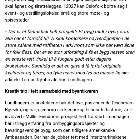
skal åpnes og tilrettelegges. I 2027 kan Oslofolk boltre seg i
event- og utstillingslokaler, små og store møte- og
spisesteder.
-
Det er et fantastisk kult prosjekt! Et bygg midt i byen, som
alle har et forhold til! Vi skal kombinere høyverdigheten i de
store salene med røffheten i arkivrom som ikke har vært åpne
for folk flest. Det er en stor utfordring å få et bygg nesten uten
en eneste rett vinkel til å fungere godt etter dagens
bruksbehov. Samtidig er det en gave å få løftet originale
kvaliteter og farger, og fylle huset med lys og masse liv,
sier
arkitekt Tomas Rønhovde hos Lundhagem.
Kreativ trio i tett samarbeid med byantikvaren
Lundhagem er arkitektene bak det nye, prisvinnende Deichman i
Bjørvika, og har, gjennom sin kjennskap til husets historie, vært
involvert i Møller Eiendoms prosjekt helt fra start. Lundhagem
har i tillegg erfaring fra ombyggingsprosjekter og
bevaringsverdige bygg, som den tidligere amerikanske
Ambassaden. Der har de jobbet tett med Interiørarkitektene