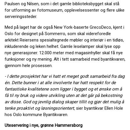
Paulsen og Nilsen, som i det gamle biblioteksbygget skal stå
for utforming av fotomuseum, opplevelsessenter og flere ulike
serveringssteder.
Med på laget har de også New York-baserte GrecoDeco, kjent i
Oslo for designet på Sommerro, som skal videreforedle
arkitekt Reiersens spesialtegnede møbler og interiør i en tidløs,
inkluderende og leken helhet. Gamle leselamper skal lyse opp
nye generasjoner. 12.000 meter med magasinhyller skal få nye
funksjoner og ny mening. Alt i tett samarbeid med byantikvaren,
gjennom hele prosessen.
- I dette prosjektet har vi hatt et meget godt samarbeid fra dag
én. Dette bunner i at alle involverte har hatt respekt for de
fantastiske kvalitetene som ligger i bygget og et ønske om å
få til ny bruk og videre utvikling uten at det går på bekostning
av disse. God og jevnlig dialog skaper tillit og gjør det mulig å
tenke proaktivt og løsningsorientert,
sier byantikvar Ellen Hole
hos Oslo kommune Byantikvaren.
Uteservering i nye, grønne Hammersborg