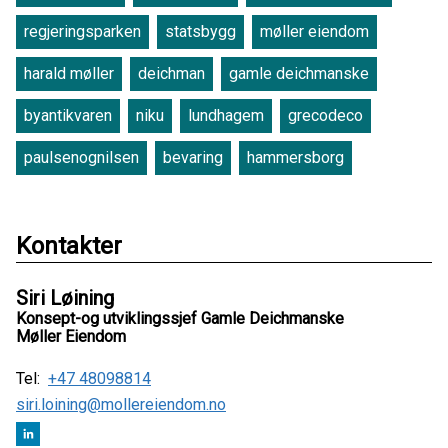
regjeringsparken
statsbygg
møller eiendom
harald møller
deichman
gamle deichmanske
byantikvaren
niku
lundhagem
grecodeco
paulsenognilsen
bevaring
hammersborg
Kontakter
Siri Løining
Konsept-og utviklingssjef Gamle Deichmanske
Møller Eiendom
Tel:
+47 48098814
siri.loining@mollereiendom.no