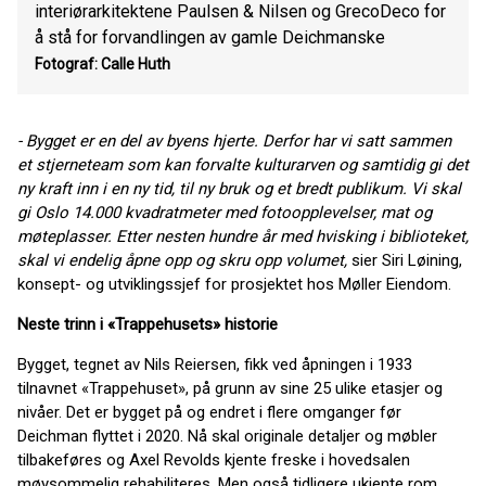
interiørarkitektene Paulsen & Nilsen og GrecoDeco for
å stå for forvandlingen av gamle Deichmanske
Fotograf: Calle Huth
- Bygget er en del av byens hjerte. Derfor har vi satt sammen
et stjerneteam som kan forvalte kulturarven og samtidig gi det
ny kraft inn i en ny tid, til ny bruk og et bredt publikum. Vi skal
gi Oslo 14.000 kvadratmeter med fotoopplevelser, mat og
møteplasser. Etter nesten hundre år med hvisking i biblioteket,
skal vi endelig åpne opp og skru opp volumet,
sier Siri Løining,
konsept- og utviklingssjef for prosjektet hos Møller Eiendom.
Neste trinn i «Trappehusets» historie
Bygget, tegnet av Nils Reiersen, fikk ved åpningen i 1933
tilnavnet «Trappehuset», på grunn av sine 25 ulike etasjer og
nivåer. Det er bygget på og endret i flere omganger før
Deichman flyttet i 2020. Nå skal originale detaljer og møbler
tilbakeføres og Axel Revolds kjente freske i hovedsalen
møysommelig rehabiliteres. Men også tidligere ukjente rom