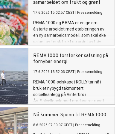
samarbeidet om frukt og grønt
17.6.2026 15:02:57 CEST
|
Pressemelding
REMA 1000 og BAMA er enige om
å starte arbeidet med etableringen av
en ny samarbeidsmodell, som skal øke
salget av fersk frukt og grønt av høy
kvalitet og lave priser for kundene.
REMA 1000 forsterker satsning på
fornybar energi
17.6.2026 13:52:03 CEST
|
Pressemelding
REMA 1000-selskapet KOLLY tar nå i
bruk et nybygd takmontert
solcelleanlegg på Vinterbro i
Ås. Solcelleanlegget produserer rundt
650 000 kWh fornybar energi årlig.
Sammen med energieffektiv kjøling,
Nå kommer Spenn til REMA 1000
varmegjenvinning og smartere
8.6.2026 07:30:07 CEST
|
Pressemelding
energibruk gir tiltakene en samlet
energiforbedring på om lag 1,5 millioner