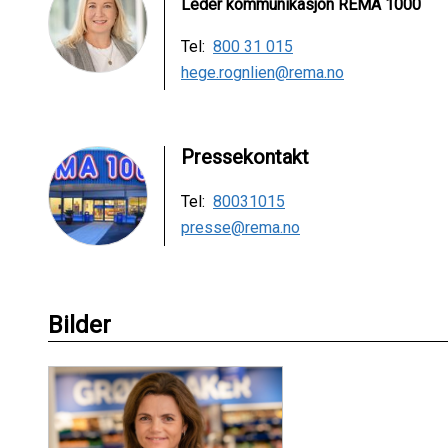
Leder kommunikasjon REMA 1000
Tel:
800 31 015
hege.rognlien@rema.no
Pressekontakt
Tel:
80031015
presse@rema.no
Bilder