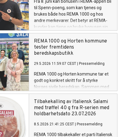
Fra 8. juni kan bonusen i REMA-appen bli
kWh i året.
til Spenn-poeng, som kan tjenes og
brukes både hos REMA 1000 og hos
andre merkevarer. Det betyr at REMA-
kunder kan tjene og bruke bonusen sin
på alt fra dagligvarer til bilvask, hotell og
flyreiser.
REMA 1000 og Horten kommune
tester fremtidens
beredskapsbutikk
29.5.2026 11:59:07 CEST
|
Pressemelding
REMA 1000 og Horten kommune tar et
godt og konkret skritt for å styrke
Norges sivile beredskap. Sammen med
Statsforvalteren i Vestfold og Telemark
er vi i gang med en pilot for en
Tilbakekalling av Italiensk Salami
beredskapsbutikk som skal fungere selv
med trøffel 40 g fra R-serien med
når samfunnet settes på prøve.
holdbarhetsdato 23.07.2026
8.5.2026 21:41:25 CEST
|
Pressemelding
REMA 1000 tilbakekaller et parti Italiensk