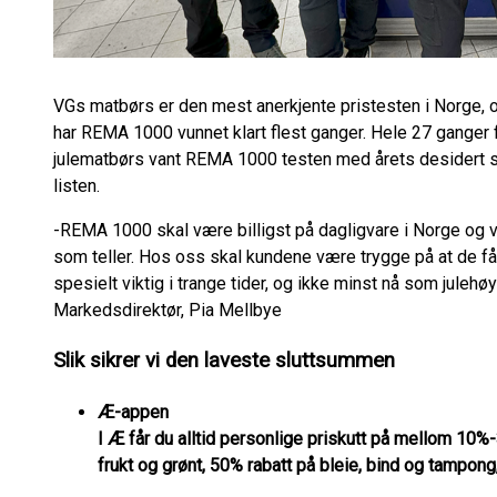
VGs matbørs er den mest anerkjente pristesten i Norge, og
har REMA 1000 vunnet klart flest ganger. Hele 27 ganger fl
julematbørs vant REMA 1000 testen med årets desidert st
listen.
-REMA 1000 skal være billigst på dagligvare i Norge og 
som teller. Hos oss skal kundene være trygge på at de få
spesielt viktig i trange tider, og ikke minst nå som julehøy
Markedsdirektør, Pia Mellbye
Slik sikrer vi den laveste sluttsummen
Æ-appen
I Æ får du alltid personlige priskutt på mellom 10
frukt og grønt, 50% rabatt på bleie, bind og tampong,