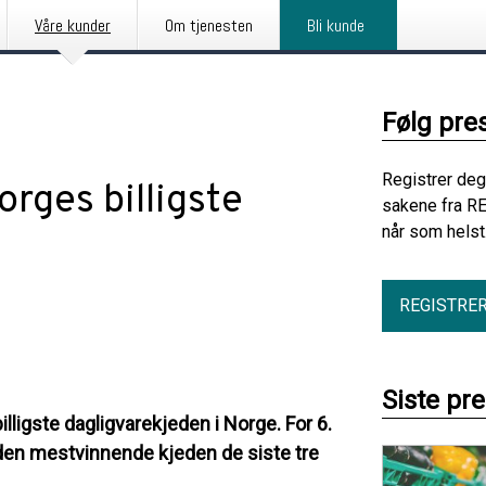
Våre kunder
Om tjenesten
Bli kunde
Følg pre
Registrer deg
rges billigste
sakene fra R
når som helst
REGISTRE
Siste pr
ligste dagligvarekjeden i Norge. For 6.
en mestvinnende kjeden de siste tre