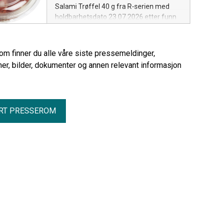
Salami Trøffel 40 g fra R-serien med
holdbarhetsdato 23.07.2026 etter funn
av Listeria monocytogenes.
rom finner du alle våre siste pressemeldinger,
er, bilder, dokumenter og annen relevant informasjon
RT PRESSEROM