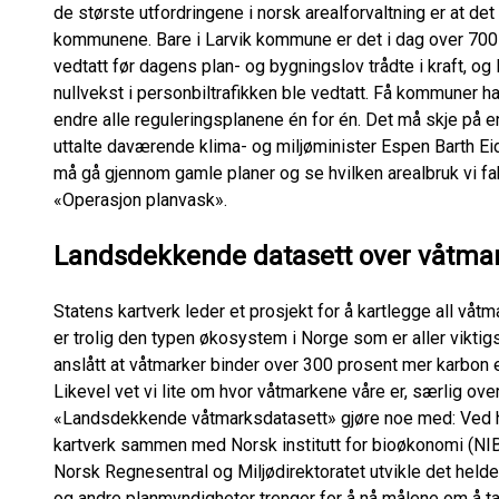
de største utfordringene i norsk arealforvaltning er at d
kommunene. Bare i Larvik kommune er det i dag over 700 
vedtatt før dagens plan- og bygningslov trådte i kraft, og
nullvekst i personbiltrafikken ble vedtatt. Få kommuner ha
endre alle reguleringsplanene én for én. Det må skje på 
uttalte daværende klima- og miljøminister Espen Barth Eide 
må gå gjennom gamle planer og se hvilken arealbruk vi fak
«Operasjon planvask».
Landsdekkende datasett over våtma
Statens kartverk leder et prosjekt for å kartlegge all våtm
er trolig den typen økosystem i Norge som er aller viktig
anslått at våtmarker binder over 300 prosent mer karbon
Likevel vet vi lite om hvor våtmarkene våre er, særlig over
«Landsdekkende våtmarksdatasett» gjøre noe med: Ved hje
kartverk sammen med Norsk institutt for bioøkonomi (NIBI
Norsk Regnesentral og Miljødirektoratet utvikle det hel
og andre planmyndigheter trenger for å nå målene om å t