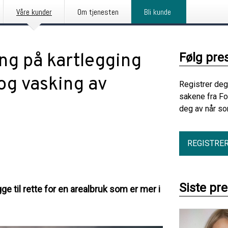
Våre kunder
Om tjenesten
Bli kunde
ning på kartlegging
Følg pre
og vasking av
Registrer deg
sakene fra Fo
deg av når so
REGISTRE
Siste pr
e til rette for en arealbruk som er mer i