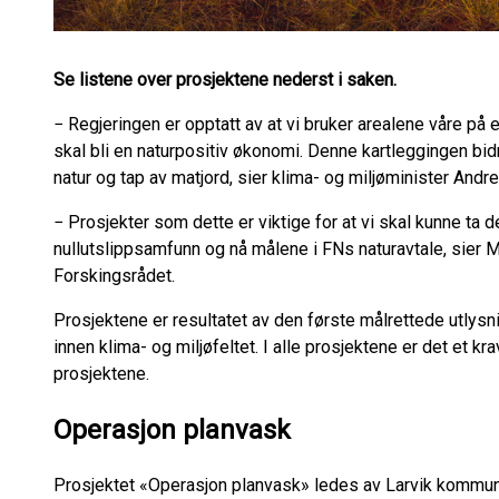
Se listene over prosjektene nederst i saken.
− Regjeringen er opptatt av at vi bruker arealene våre på 
skal bli en naturpositiv økonomi. Denne kartleggingen bidr
natur og tap av matjord, sier klima- og miljøminister Andre
− Prosjekter som dette er viktige for at vi skal kunne ta d
nullutslippsamfunn og nå målene i FNs naturavtale, sier Ma
Forskingsrådet.
Prosjektene er resultatet av den første målrettede utlysni
innen klima- og miljøfeltet. I alle prosjektene er det et kr
prosjektene.
Operasjon planvask
Prosjektet «Operasjon planvask» ledes av Larvik kommune 