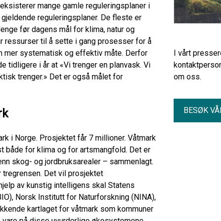
et eksisterer mange gamle reguleringsplaner i
gjeldende reguleringsplaner. De fleste er
 lenge før dagens mål for klima, natur og
r ressurser til å sette i gang prosesser for å
en mer systematisk og effektiv måte. Derfor
I vårt presse
tidligere i år at «Vi trenger en planvask. Vi
kontaktperson
tisk trenger.» Det er også målet for
om oss.
BESØK VÅ
rk
ark i Norge. Prosjektet får 7 millioner. Våtmark
st både for klima og for artsmangfold. Det er
 enn skog- og jordbruksarealer – sammenlagt.
 tregrensen. Det vil prosjektet
lp av kunstig intelligens skal Statens
O), Norsk Institutt for Naturforskning (NINA),
dekkende kartlaget for våtmark som kommuner
a vare på disse uvurderlige økosystemene.