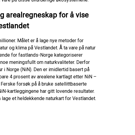
 arealregneskap for å vise
estlandet
lioner. Målet er å lage nye metoder for
tur og klima på Vestlandet. Å ta vare på natur
kende for fastlands-Norge kategoriserer
i noe meningsfullt om naturkvaliteter. Derfor
r i Norge (NiN). Den er imidlertid basert på
bare 4 prosent av arealene kartlagt etter NiN –
 Ferske forsøk på å bruke satellittbaserte
N-kartleggingene har gitt lovende resultater.
å lage et heldekkende naturkart for Vestlandet.