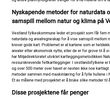
Nyskapende metoder for naturdata og
samspill mellom natur og klima på V
Vestland fylkeskommune leder et prosjekt som får fem mil
naturdata og arealregneskap for å vise samspill mellom na
krever gode kart. Problemet er at kartene som er heldek
arealer etter økonomisk nytte, eller de er for grove til å s
har Miljødirektoratet utviklet kartleggingsmetodikken Natu
ressurskrevende feltkartlegginger. I vestlandsfylkene er 
og over 500 meter over havet er nesten ikke noe kartlagt.
metoder sammen med maskinlæring for å fylle hullene i Ni
Et av målene med prosjektet er å bruke slike metoder til 
Disse prosjektene får penger