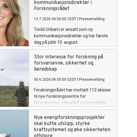
kommunikasjonsdirektør i
Forskningsrådet
13.7.2026 06:50:00 CEST
|
Pressemelding
Torild Uribarri er ansatt som ny
kommunikasjonsdirektør og har første
dag på jobb 10. august.
Stor interesse for forskning på
forsvarsevne, sikkerhet og
beredskap
30.6.2026 06:55:00 CEST
|
Pressemelding
Forskningsrådet har mottatt 112 skisser
til nye forskningssentre for
forsvarsevne, sikkerhet og beredskap.
Interessen er stor og deltakelsen bred.
Skissene er korte beskrivelser av hva
Nye energiforskningsprosjekter
senteret kan omfatte av tema,
skal kutte utslipp, styrke
virkninger og samarbeidsaktører. Til
kraftsystemet og øke sikkerheten
hovedutlysningen – som utsettes til over
offshore