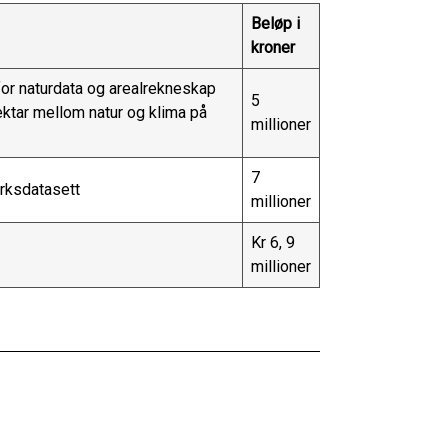
Beløp i
kroner
r naturdata og arealrekneskap
5
ktar mellom natur og klima på
millioner
7
rksdatasett
millioner
Kr 6, 9
millioner