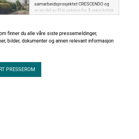
samarbeidsprosjektet CRESCENDO og
er en del av EUs satsing for å gjøre kritisk
infrastruktur mer robust mot digitale
trusler. Ordningen forvaltes i Norge av
Norges forskningsråd og Nasjonal
rom finner du alle våre siste pressemeldinger,
sikkerhetsmyndighet (NSM).
er, bilder, dokumenter og annen relevant informasjon
RT PRESSEROM