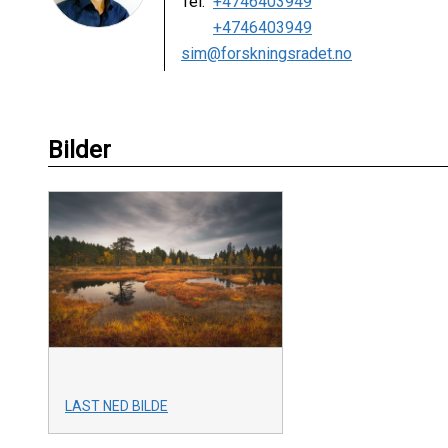
Tel:
+4746403949
+4746403949
sim@forskningsradet.no
Bilder
LAST NED BILDE