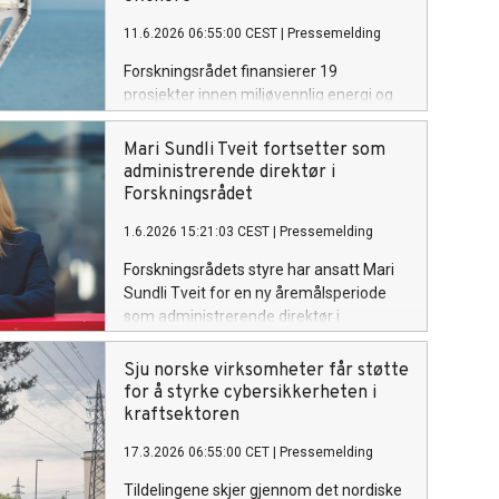
nyåret for å gi miljøene bedre tid -
11.6.2026 06:55:00 CEST
|
Pressemelding
forventes det at mange slår sammen
forslagene sine.
Forskningsrådet finansierer 19
prosjekter innen miljøvennlig energi og
petroleumsforskning. Prosjektene skal
gi næringslivet ny kunnskap om blant
Mari Sundli Tveit fortsetter som
annet kraftsystemer,
administrerende direktør i
energieffektivisering i industrien og
Forskningsrådet
sikkerhet i petroleumsvirksomheten.
1.6.2026 15:21:03 CEST
|
Pressemelding
Forskningsrådets styre har ansatt Mari
Sundli Tveit for en ny åremålsperiode
som administrerende direktør i
Forskningsrådet.
Sju norske virksomheter får støtte
for å styrke cybersikkerheten i
kraftsektoren
17.3.2026 06:55:00 CET
|
Pressemelding
Tildelingene skjer gjennom det nordiske