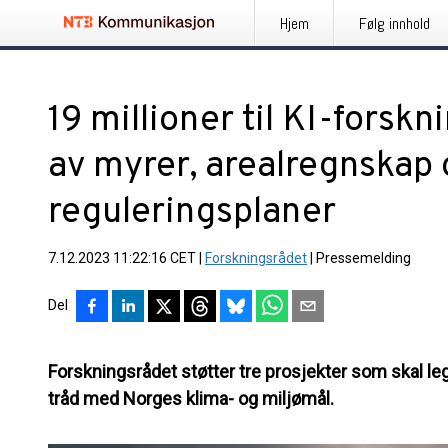
Hjem
Følg innhold
19 millioner til KI-forsk
av myrer, arealregnskap 
reguleringsplaner
7.12.2023 11:22:16 CET
|
Forskningsrådet
|
Pressemelding
Del
Forskningsrådet støtter tre prosjekter som skal legg
tråd med Norges klima- og miljømål.