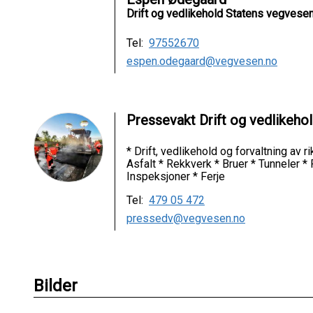
Drift og vedlikehold Statens vegvese
Tel:
97552670
espen.odegaard@vegvesen.no
Pressevakt Drift og vedlikeho
* Drift, vedlikehold og forvaltning av 
Asfalt * Rekkverk * Bruer * Tunneler *
Inspeksjoner * Ferje
Tel:
479 05 472
pressedv@vegvesen.no
Bilder