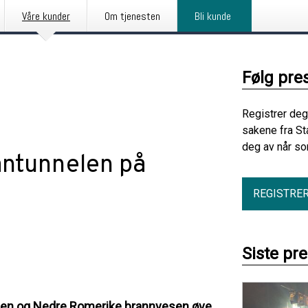
Våre kunder
Om tjenesten
Bli kunde
Følg pre
Registrer deg
sakene fra St
deg av når so
antunnelen på
REGISTRE
Siste pr
esen og Nedre Romerike brannvesen øve