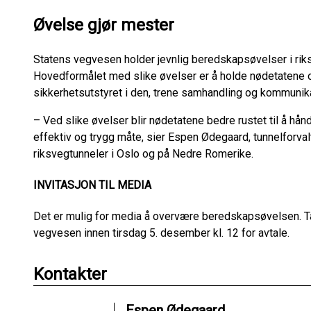
Øvelse gjør mester
Statens vegvesen holder jevnlig beredskapsøvelser i r
Hovedformålet med slike øvelser er å holde nødetatene o
sikkerhetsutstyret i den, trene samhandling og kommunika
– Ved slike øvelser blir nødetatene bedre rustet til å hån
effektiv og trygg måte, sier Espen Ødegaard, tunnelforva
riksvegtunneler i Oslo og på Nedre Romerike.
INVITASJON TIL MEDIA
Det er mulig for media å overvære beredskapsøvelsen. 
vegvesen innen tirsdag 5. desember kl. 12 for avtale.
Kontakter
Espen Ødegaard