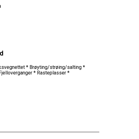
n
ld
riksvegnettet * Brøyting/strøing/salting *
 Fjelloverganger * Rasteplasser *