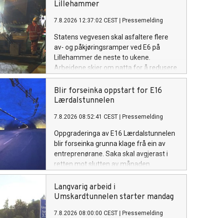
Lillehammer
7.8.2026 12:37:02 CEST
|
Pressemelding
Statens vegvesen skal asfaltere flere
av- og påkjøringsramper ved E6 på
Lillehammer de neste to ukene.
Arbeidene skjer om natta for å redusere
ulempene for trafikantene.
Blir forseinka oppstart for E16
Lærdalstunnelen
7.8.2026 08:52:41 CEST
|
Pressemelding
Oppgraderinga av E16 Lærdalstunnelen
blir forseinka grunna klage frå ein av
entreprenørane. Saka skal avgjerast i
retten mot slutten av månaden.
Langvarig arbeid i
Umskardtunnelen starter mandag
7.8.2026 08:00:00 CEST
|
Pressemelding