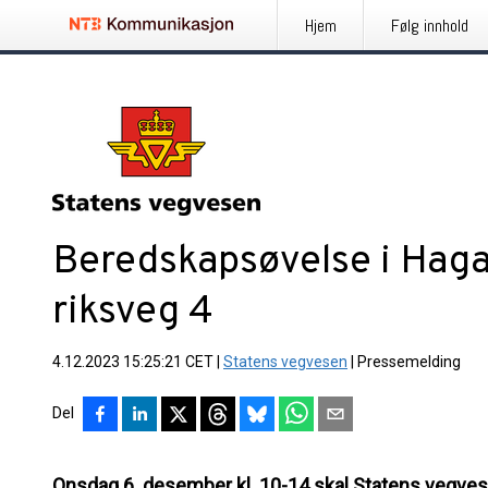
Hjem
Følg innhold
Beredskapsøvelse i Hag
riksveg 4
4.12.2023 15:25:21 CET
|
Statens vegvesen
|
Pressemelding
Del
Onsdag 6. desember kl. 10-14 skal Statens vegv