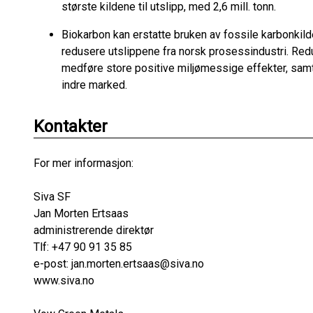
største kildene til utslipp, med 2,6 mill. tonn.
Biokarbon kan erstatte bruken av fossile karbonkilder
redusere utslippene fra norsk prosessindustri. Redu
medføre store positive miljømessige effekter, samt
indre marked.
Kontakter
For mer informasjon:
Siva SF
Jan Morten Ertsaas
administrerende direktør
Tlf: +47 90 91 35 85
e-post: jan.morten.ertsaas@siva.no
www.siva.no