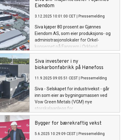
senke terskelen for
Eiendom
nye, fremtidsrettede industrietableringer.
3.12.2025 10:01:00 CET
|
Pressemelding
Siva kjøper 80 prosent av Gjønnes
Eiendom AS, som eier produksjons- og
administrasjonslokaler for Orkel-
konsernet på Fannrem i Orkland.
Siva investerer i ny
biokarbonfabrikk på Hønefoss
11.9.2025 09:05:51 CEST
|
Pressemelding
Siva - Selskapet for industrivekst - går
inn som eier av bygningsmassen ved
Vow Green Metals (VGM) nye
storskalaanlegg for
biokarbonproduksjon i Treklyngen
Industripark på Hønefoss. Anlegget blir
Bygger for bærekraftig vekst
et av Europas største av sitt slag, og vil
5.6.2025 10:29:09 CEST
|
Pressemelding
bidra til å redusere fossile utslipp med