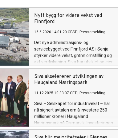
Nytt bygg for videre vekst ved
Finnfjord
16.6.2026 14:01:20 CEST
|
Pressemelding
Det nye administrasjons- og
servicebygget ved Finnfjord AS i Senja
styrker videre vekst, grønn omstillling og
økt verdiskaping. Siva har utviklet og eier
bygget, slik at Finnfjord kan prioritere
investeringer i teknologiutvikling,
Siva akselererer utviklingen av
produksjon og industriell oppskalering.
Haugaland Næringspark
11.12.2025 10:33:07 CET
|
Pressemelding
Siva – Selskapet for industrivekst – har
nå signert avtalen om å investere 250
millioner kroner i Haugaland
Næringspark på Gismarvik. Investeringen
skal sikre raskere klargjøring av tomter
og industriell infrastruktur, og dermed
Siva blir majoritetseier i Gjønnes