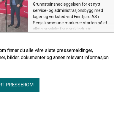
opptil 100 000 tonn årlig.
Grunnsteinsnedleggelsen for et nytt
service- og administrasjonsbygg med
lager og verksted ved Finnfjord AS i
Senja kommune markerer starten på et
viktig prosjekt for norsk industri.
rom finner du alle våre siste pressemeldinger,
er, bilder, dokumenter og annen relevant informasjon
RT PRESSEROM