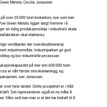
w Green Metals, Cecilie Jonassen.
t på over 20.000 tonn biokarbon, noe som kan
ow Green Metals ligger langt fremme i å
r en tidlig produksjonslinje i industriell skala
lafabrikken skal etableres.
lige verdikjeder der overskuddsenergi
mmelt industriområde. Industriparken gir god
edling og bio-industrielle prosesser.
oduksjonskapasitet på mer enn 600.000 tonn
oss er vårt første storskalaanlegg, og
ekspansjonen, sier Jonassen.
er over hele landet. Dette prosjektet er i tråd
iløft. Det representerer også en ny måte å
r. Sånn sett kan man si at det har bidratt til å