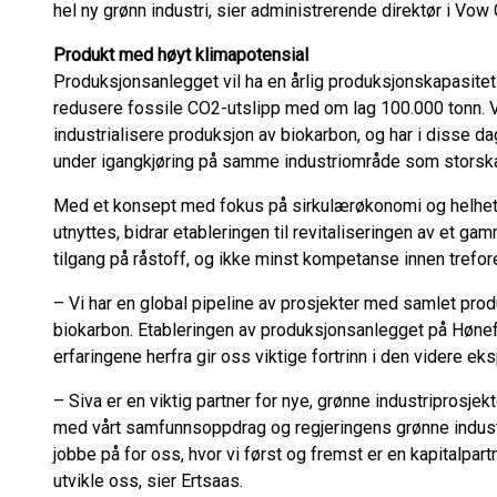
hel ny grønn industri, sier administrerende direktør i Vo
Produkt med høyt klimapotensial
Produksjonsanlegget vil ha en årlig produksjonskapasite
redusere fossile CO2-utslipp med om lag 100.000 tonn. V
industrialisere produksjon av biokarbon, og har i disse dage
under igangkjøring på samme industriområde som storska
Med et konsept med fokus på sirkulærøkonomi og helhet
utnyttes, bidrar etableringen til revitaliseringen av et ga
tilgang på råstoff, og ikke minst kompetanse innen trefor
– Vi har en global pipeline av prosjekter med samlet pr
biokarbon. Etableringen av produksjonsanlegget på Hønef
erfaringene herfra gir oss viktige fortrinn i den videre 
– Siva er en viktig partner for nye, grønne industriprosjekt
med vårt samfunnsoppdrag og regjeringens grønne industr
jobbe på for oss, hvor vi først og fremst er en kapitalpartne
utvikle oss, sier Ertsaas.