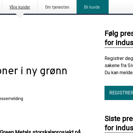
Våre kunder
Om tjenesten
Bli kunde
Følg pre
for indus
Registrer deg
sakene fra Si
oner i ny grønn
Du kan melde 
REGISTRE
essemelding
Siste pr
for indus
w Green Metals storskalaprosjekt på