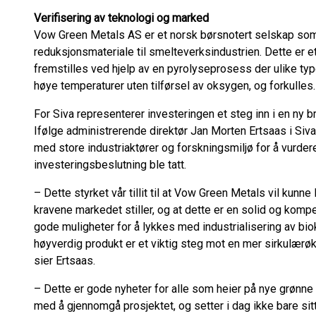
Verifisering av teknologi og marked
Vow Green Metals AS er et norsk børsnotert selskap so
reduksjonsmateriale til smelteverksindustrien. Dette er et 
fremstilles ved hjelp av en pyrolyseprosess der ulike typer
høye temperaturer uten tilførsel av oksygen, og forkulles
For Siva representerer investeringen et steg inn i en ny 
Ifølge administrerende direktør Jan Morten Ertsaas i Siv
med store industriaktører og forskningsmiljø for å vurde
investeringsbeslutning ble tatt.
– Dette styrket vår tillit til at Vow Green Metals vil kunne
kravene markedet stiller, og at dette er en solid og kom
gode muligheter for å lykkes med industrialisering av biok
høyverdig produkt er et viktig steg mot en mer sirkulær
sier Ertsaas.
– Dette er gode nyheter for alle som heier på nye grønne in
med å gjennomgå prosjektet, og setter i dag ikke bare sit