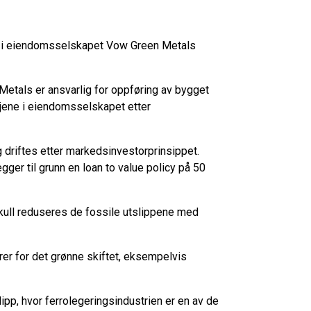
ene i eiendomsselskapet Vow Green Metals
etals er ansvarlig for oppføring av bygget
sjene i eiendomsselskapet etter
driftes etter markedsinvestorprinsippet.
gger til grunn en loan to value policy på 50
 kull reduseres de fossile utslippene med
er for det grønne skiftet, eksempelvis
lipp, hvor ferrolegeringsindustrien er en av de