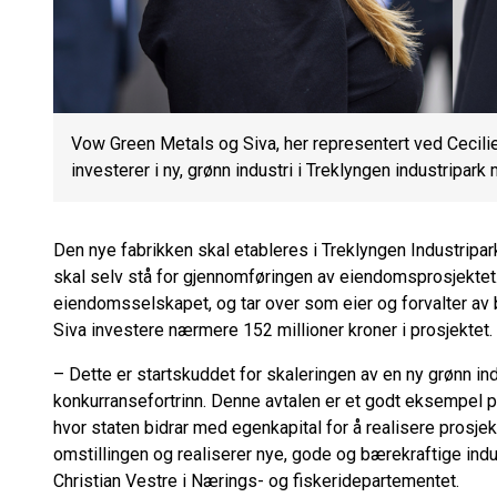
Vow Green Metals og Siva, her representert ved Cecil
investerer i ny, grønn industri i Treklyngen industripark
Den nye fabrikken skal etableres i Treklyngen Industrip
skal selv stå for gjennomføringen av eiendomsprosjektet. E
eiendomsselskapet, og tar over som eier og forvalter av by
Siva investere nærmere 152 millioner kroner i prosjektet.
– Dette er startskuddet for skaleringen av en ny grønn i
konkurransefortrinn. Denne avtalen er et godt eksempel på 
hvor staten bidrar med egenkapital for å realisere prosjekt
omstillingen og realiserer nye, gode og bærekraftige indu
Christian Vestre i Nærings- og fiskeridepartementet.