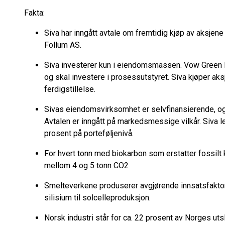
Fakta:
Siva har inngått avtale om fremtidig kjøp av aksj
Follum AS.
Siva investerer kun i eiendomsmassen. Vow Green M
og skal investere i prosessutstyret. Siva kjøper ak
ferdigstillelse.
Sivas eiendomsvirksomhet er selvfinansierende, og 
Avtalen er inngått på markedsmessige vilkår. Siva le
prosent på porteføljenivå.
For hvert tonn med biokarbon som erstatter fossilt
mellom 4 og 5 tonn CO2
Smelteverkene produserer avgjørende innsatsfaktor
silisium til solcelleproduksjon.
Norsk industri står for ca. 22 prosent av Norges uts