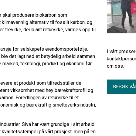
m skal produsere biokarbon som
klimavennlig alternativ til fossilt karbon, og
 trevirke, deriblant returvirke, varmes opp til
.
bransje for selskapets eiendomsportefølje.
I vårt presse
a ble det lagt ned et betydelig arbeid sammen
kontaktperson
re marked, teknologi, produkt og økonomi før
om oss.
 levere et produkt som tilfredsstiller de
BESØK VÅ
petent virksomhet med høy bærekraftprofil og
arbon. Foredlingen av returvirke til et
økonomisk og bærekraftig smelteverksindustri,
dustrier. Siva har vært grundige i sitt arbeid
t kvalitetsstempel på vårt prosjekt, men på en