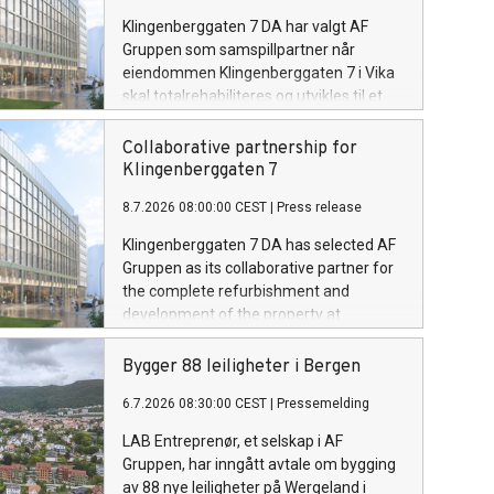
Klingenberggaten 7 DA har valgt AF
Gruppen som samspillpartner når
eiendommen Klingenberggaten 7 i Vika
skal totalrehabiliteres og utvikles til et
nytt kontorkonsept. Prosjektet profileres
som SYV, med ambisjon om å skape et
Collaborative partnership for
moderne næringsbygg med svært høye
Klingenberggaten 7
krav til kvalitet, fleksibilitet og bærekraft.
8.7.2026 08:00:00 CEST
|
Press release
Klingenberggaten 7 DA has selected AF
Gruppen as its collaborative partner for
the complete refurbishment and
development of the property at
Klingenberggaten 7 in Vika into a new
office concept. The project will be
Bygger 88 leiligheter i Bergen
marketed as SYV, with the ambition of
6.7.2026 08:30:00 CEST
|
Pressemelding
creating a modern commercial building
with exceptionally high standards for
LAB Entreprenør, et selskap i AF
quality, flexibility and sustainability.
Gruppen, har inngått avtale om bygging
av 88 nye leiligheter på Wergeland i