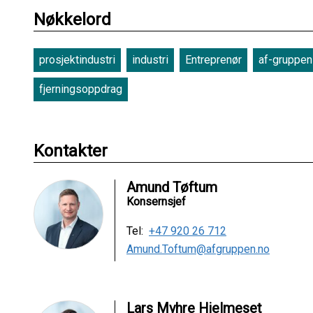
Nøkkelord
prosjektindustri
industri
Entreprenør
af-gruppen
fjerningsoppdrag
Kontakter
Amund Tøftum
Konsernsjef
Tel:
+47 920 26 712
Amund.Toftum@afgruppen.no
Lars Myhre Hjelmeset