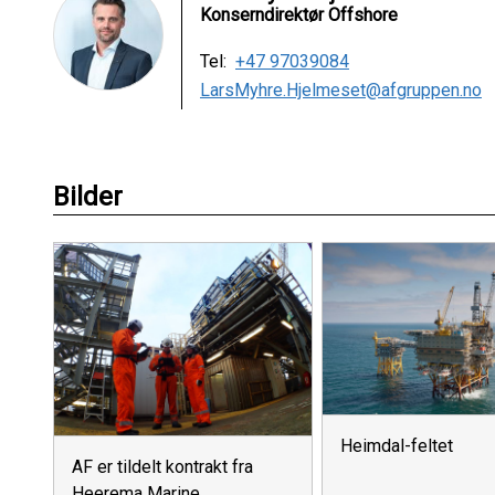
Konserndirektør Offshore
Tel:
+47 97039084
LarsMyhre.Hjelmeset@afgruppen.no
Bilder
Heimdal-feltet
AF er tildelt kontrakt fra
Heerema Marine