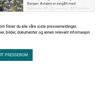
Bergen. Avtalen er inngått med
Nyhaugen AS på vegne av LAB Eiendom
og Wergeland Boligutvikling. Kontrakten
er en totalentreprise med en verdi på ca.
MNOK 390 ekskl. mva.
rom finner du alle våre siste pressemeldinger,
er, bilder, dokumenter og annen relevant informasjon
RT PRESSEROM