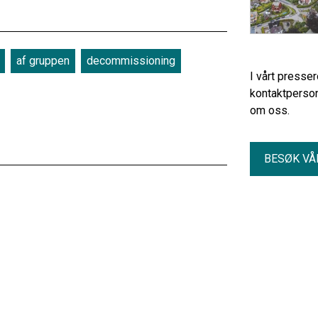
af gruppen
decommissioning
I vårt presse
kontaktperson
om oss.
BESØK VÅ