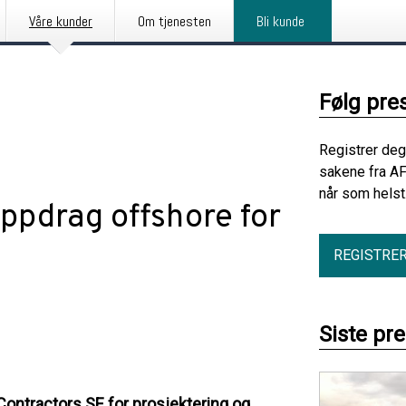
Våre kunder
Om tjenesten
Bli kunde
Følg pre
Registrer deg
sakene fra AF
når som helst
ppdrag offshore for
REGISTRE
Siste pr
Contractors SE for prosjektering og