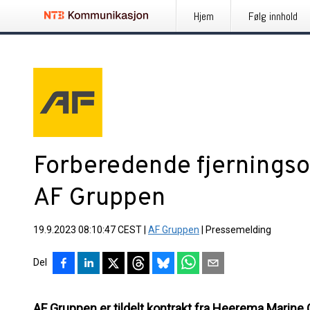
Hjem
Følg innhold
Forberedende fjerningso
AF Gruppen
19.9.2023 08:10:47 CEST
|
AF Gruppen
|
Pressemelding
Del
AF Gruppen er tildelt kontrakt fra Heerema Marine 