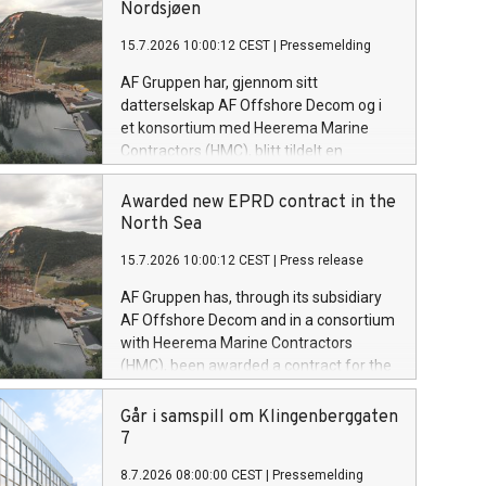
Nordsjøen
15.7.2026 10:00:12 CEST
|
Pressemelding
AF Gruppen har, gjennom sitt
datterselskap AF Offshore Decom og i
et konsortium med Heerema Marine
Contractors (HMC), blitt tildelt en
kontrakt for prosjektering, forberedelse,
fjerning og sluttdisponering (EPRD) av
Awarded new EPRD contract in the
en plattform på den britiske
North Sea
kontinentalsokkelen i Nordsjøen. Dette
15.7.2026 10:00:12 CEST
|
Press release
er den andre kontrakten konsortiet har
blitt tildelt innen kort tid.
AF Gruppen has, through its subsidiary
AF Offshore Decom and in a consortium
with Heerema Marine Contractors
(HMC), been awarded a contract for the
engineering, preparation, removal &
disposal (EPRD) of a North Sea platform
Går i samspill om Klingenberggaten
on the UK Continental Shelf. This marks
7
the second contract awarded to the
8.7.2026 08:00:00 CEST
|
Pressemelding
consortium within a short timeframe.