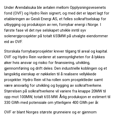
Under Arendalsuka ble avtalen mellom Opplysningsvesenets
fond (OVF) og Hydro Rein signert, og med det er løpet lagt for
etableringen av Geisli Energi AS, et felles solkraftselskap for
utbygging og produksjon av ren, fornybar energi i Norge. I
første fase vil det nye selskapet utvikle inntil syv
solenergiprosjekter på totalt 655MW på utvalgte eiendommer
eid av OVF.
Storskala fornybarprosjekter krever tilgang til areal og kapital.
OVF og Hydro Rein vurderer at sannsynligheten for å lykkes
øker hvis ansvar og risiko for finansiering, utvikling,
gjennomføring og drift deles. Den industrielle koblingen og et
langsiktig eierskap er nøkkelen til å realisere vellykkede
prosjekter. Hydro Rein vil ha rollen som prosjektleder samt
være ansvarlig for utvikling og bygging av solkraftverkene.
Størrelsen på solkraftverkene vil variere fra knappe 20MW til
opp mot 100MW, totalt 655 MW. Årlig produksjon er estimert til
330 GWh med potensiale om ytterligere 400 GWh per år.
OVF er blant Norges største grunneiere og er gjennom