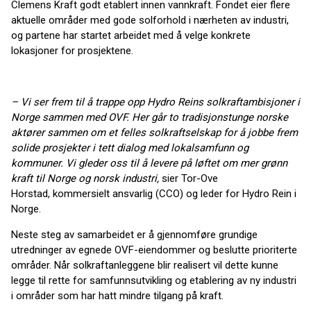
Clemens Kraft godt etablert innen vannkraft. Fondet eier flere
aktuelle områder med gode solforhold i nærheten av industri,
og partene har startet arbeidet med å velge konkrete
lokasjoner for prosjektene.
– Vi ser frem til å trappe opp Hydro Reins solkraftambisjoner i
Norge sammen med OVF. Her går to tradisjonstunge norske
aktører sammen om et felles solkraftselskap for å jobbe frem
solide prosjekter i tett dialog med lokalsamfunn og
kommuner. Vi gleder oss til å levere på løftet om mer grønn
kraft til Norge og norsk industri,
sier Tor-Ove
Horstad, kommersielt ansvarlig (CCO) og leder for Hydro Rein i
Norge.
Neste steg av samarbeidet er å gjennomføre grundige
utredninger av egnede OVF-eiendommer og beslutte prioriterte
områder. Når solkraftanleggene blir realisert vil dette kunne
legge til rette for samfunnsutvikling og etablering av ny industri
i områder som har hatt mindre tilgang på kraft.