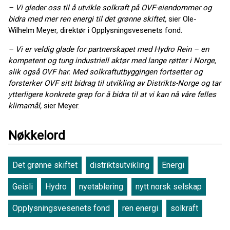
– Vi gleder oss til å utvikle solkraft
på OVF-eiendommer og
bidra med mer ren energi til det grønne skiftet,
sier Ole-
Wilhelm Meyer, direktør i
Opplysningsvesenets fond.
– Vi er veldig glade for partnerskapet med Hydro Rein – en
kompetent og tung industriell aktør med lange røtter
i Norge,
slik også OVF har. Med solkraftutbyggingen fortsetter og
forsterker OVF sitt bidrag til utvikling av Distrikts-Norge og tar
ytterligere konkrete grep for å bidra til at vi kan nå våre felles
klimamål,
sier Meyer.
Nøkkelord
Det grønne skiftet
distriktsutvikling
Energi
Geisli
Hydro
nyetablering
nytt norsk selskap
Opplysningsvesenets fond
ren energi
solkraft