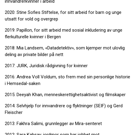
innvandrerkvinner i arbeid
2020: Stine Sofies Stiftelse, for sitt arbeid for barn og unge
utsatt for vold og overgrep
2019: Papillon, for sitt arbeid med sosial inkludering av unge
flerkulturelle kvinner i Bergen
2018: Mia Landsem, «Datadetektiv», som kjemper mot ulovlig
deling av private bilder på nett
2017: JURK, Juridisk rådgivning for kvinner
2016: Andrea Voll Voldum, sto frem med sin personlige historie
i Hemsedal-saken
2015: Deeyah Khan, menneskerettighetsaktivist og filmskaper
2014: Selvhjelp for innvandrere og flyktninger (SEIF) og Gerd
Fleischer
2013: Fakhra Salimi, grunnlegger av Mira-senteret
2012: Sara Kahsay, jordmor som har jobbet mot