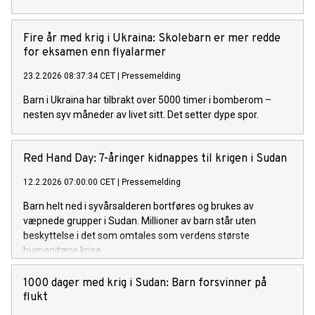
Fire år med krig i Ukraina: Skolebarn er mer redde
for eksamen enn flyalarmer
23.2.2026 08:37:34 CET
|
Pressemelding
Barn i Ukraina har tilbrakt over 5000 timer i bomberom –
nesten syv måneder av livet sitt. Det setter dype spor.
Red Hand Day: 7-åringer kidnappes til krigen i Sudan
12.2.2026 07:00:00 CET
|
Pressemelding
Barn helt ned i syvårsalderen bortføres og brukes av
væpnede grupper i Sudan. Millioner av barn står uten
beskyttelse i det som omtales som verdens største
humanitære krise.
1000 dager med krig i Sudan: Barn forsvinner på
flukt