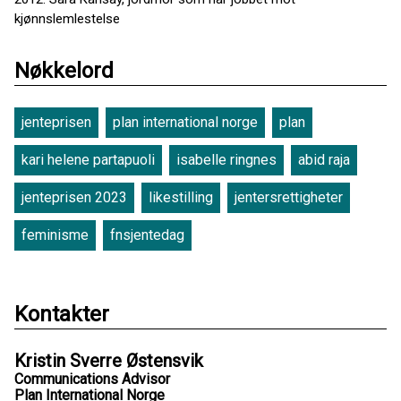
kjønnslemlestelse
Nøkkelord
jenteprisen
plan international norge
plan
kari helene partapuoli
isabelle ringnes
abid raja
jenteprisen 2023
likestilling
jentersrettigheter
feminisme
fnsjentedag
Kontakter
Kristin Sverre Østensvik
Communications Advisor
Plan International Norge