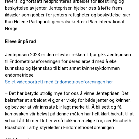
revers, og fortsatt nedprioriteres arbeidet for likestilling og
beskyttelse av jenter. Jenteprisen hjelper oss å løfte frem
ildsjeler som jobber for jenters rettigheter og beskyttelse, sier
Kari Helene Partapuoli, generalsekretær i Plan International
Norge.
Elleve år på rad
Jenteprisen 2023 er den ellevte i rekken. I fjor gikk Jenteprisen
til Endometrioseforeningen for deres arbeid med å øke
kunnskap og kjennskap til blant annet kvinnesykdommen
endometriose.
Se et videoportrett med Endometrioseforeningen her.
– Det har betydd utrolig mye for oss å vinne Jenteprisen. Det
bekrefter at arbeidet vi gjør er viktig for både jenter og kvinner,
og beviser at vår innsats blir lagt merke til. Å bli sett og få
kampsaken vår belyst på denne måten har helt klart bidratt til at
vi har fått til mer. Det er vi så takknemmelige for, sier Elisabeth
Raasholm Larby, styreleder i Endometrioseforeningen.