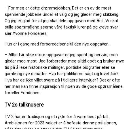
– For meg er dette drømmejobben. Det er en av de mest
spennende jobbene under et valg og jeg gleder meg skikkelig.
Og jeg er glad for at jeg skal dele oppgaven med Arill. Vi skal
stille spørsmålene seerne våre faktisk lurer på og kreve svar,
sier Yvonne Fondenes.
Hun er i gang med forberedelsene til den nye oppgaven.
– Alltid før slike store oppgaver er jeg spent og nervøs, men
gleder meg mest. Jeg forbereder meg alltid godt og bruker mye
tid på å lese historiske målinger, politiske biografier eller se
gamle og nye debatter. Hva har politikerne sagt og lovet før?
Hva har de ikke villet svare på i tidligere intervjuer? Det er ofte
her man kan finne inspirasjon til noen av de gode spørsmålene,
forteller Fondenes.
TV 2s tallknusere
TV 2 har en tradisjon og et rykte for å være best på tall.
Ambisjonen for 2023-valget er å befeste denne posisjonen,