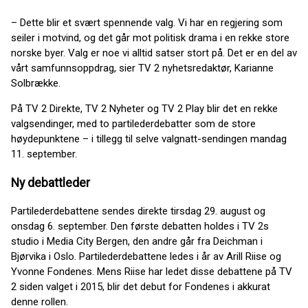
– Dette blir et svært spennende valg. Vi har en regjering som
seiler i motvind, og det går mot politisk drama i en rekke store
norske byer. Valg er noe vi alltid satser stort på. Det er en del av
vårt samfunnsoppdrag, sier TV 2 nyhetsredaktør, Karianne
Solbrække.
På TV 2 Direkte, TV 2 Nyheter og TV 2 Play blir det en rekke
valgsendinger, med to partilederdebatter som de store
høydepunktene – i tillegg til selve valgnatt-sendingen mandag
11. september.
Ny debattleder
Partilederdebattene sendes direkte tirsdag 29. august og
onsdag 6. september. Den første debatten holdes i TV 2s
studio i Media City Bergen, den andre går fra Deichman i
Bjørvika i Oslo. Partilederdebattene ledes i år av Arill Riise og
Yvonne Fondenes. Mens Riise har ledet disse debattene på TV
2 siden valget i 2015, blir det debut for Fondenes i akkurat
denne rollen.