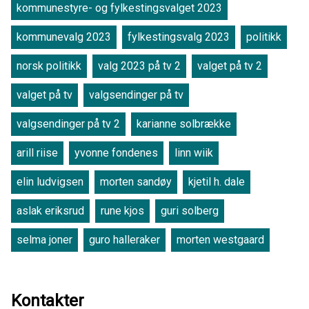
kommunestyre- og fylkestingsvalget 2023
kommunevalg 2023
fylkestingsvalg 2023
politikk
norsk politikk
valg 2023 på tv 2
valget på tv 2
valget på tv
valgsendinger på tv
valgsendinger på tv 2
karianne solbrække
arill riise
yvonne fondenes
linn wiik
elin ludvigsen
morten sandøy
kjetil h. dale
aslak eriksrud
rune kjos
guri solberg
selma joner
guro halleraker
morten westgaard
Kontakter