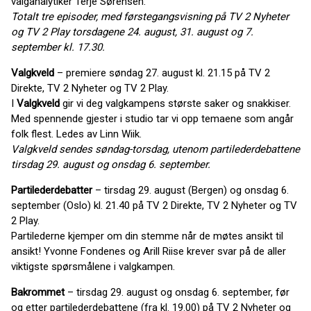
valganalytiker Terje Sørensen.
Totalt tre episoder, med førstegangsvisning på TV 2 Nyheter
og TV 2 Play torsdagene 24. august, 31. august og 7.
september kl. 17.30.
Valgkveld
– premiere søndag 27. august kl. 21.15 på TV 2
Direkte, TV 2 Nyheter og TV 2 Play.
I
Valgkveld
gir vi deg valgkampens største saker og snakkiser.
Med spennende gjester i studio tar vi opp temaene som angår
folk flest. Ledes av Linn Wiik.
Valgkveld sendes søndag-torsdag, utenom partilederdebattene
tirsdag 29. august og onsdag 6. september.
Partilederdebatter
– tirsdag 29. august (Bergen) og onsdag 6.
september (Oslo) kl. 21.40 på TV 2 Direkte, TV 2 Nyheter og TV
2 Play.
Partilederne kjemper om din stemme når de møtes ansikt til
ansikt! Yvonne Fondenes og Arill Riise krever svar på de aller
viktigste spørsmålene i valgkampen.
Bakrommet
– tirsdag 29. august og onsdag 6. september, før
og etter partilederdebattene (fra kl. 19.00) på TV 2 Nyheter og