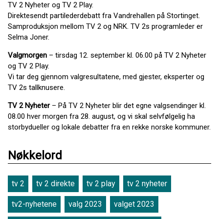
TV 2 Nyheter og TV 2 Play.
Direktesendt partilederdebatt fra Vandrehallen på Stortinget.
Samproduksjon mellom TV 2 og NRK. TV 2s programleder er
Selma Joner.
Valgmorgen
– tirsdag 12. september kl. 06.00 på TV 2 Nyheter
og TV 2 Play.
Vi tar deg gjennom valgresultatene, med gjester, eksperter og
TV 2s tallknusere.
TV 2 Nyheter
– På TV 2 Nyheter blir det egne valgsendinger kl.
08.00 hver morgen fra 28. august, og vi skal selvfølgelig ha
storbydueller og lokale debatter fra en rekke norske kommuner.
Nøkkelord
tv 2
tv 2 direkte
tv 2 play
tv 2 nyheter
tv2-nyhetene
valg 2023
valget 2023