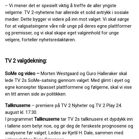
– Vi mener det er spesielt viktig å treffe de aller yngste
velgerne. TV 2-nyhetene har allerede et solid avtrykk i sosiale
medier. Dette bygger vi videre på inn mot valget. Vi skal sørge
for at valgsatsingene våre når unge på deres egne plattformer
og premisser, og vi skal skape eget valginnhold for unge
velgere, forteller nyhetsredaktøren.
TV 2 valgdekning:
SoMe og video –
Morten Westgaard og Guro Halleraker skal
lede TV 2s SoMe-satsing gjennom valget. Med glimt i øyet og
egne konsepter tilpasset plattformene og følgerne, skal vi vise
en litt annen side av politikken.
Tallknuserne
– premiere på TV 2 Nyheter og TV 2 Play 24.
august kl. 17.30.
I programmet
Tallknuserne
tar TV 2s tallknusere et dypdykk inn
i tallene som betyr noe, og gir deg de ferskeste prognosene og
analysene før valget. Ledes av Kjetil H. Dale, sammen med