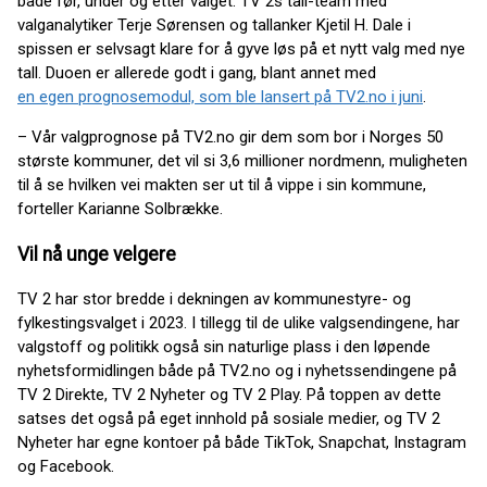
både før, under og etter valget. TV 2s tall-team med
valganalytiker Terje Sørensen og tallanker Kjetil H. Dale i
spissen er selvsagt klare for å gyve løs på et nytt valg med nye
tall. Duoen er allerede godt i gang, blant annet med
en egen prognosemodul, som ble lansert på TV2.no i juni
.
– Vår valgprognose på TV2.no gir dem som bor i Norges 50
største kommuner, det vil si 3,6 millioner nordmenn, muligheten
til å se hvilken vei makten ser ut til å vippe i sin kommune,
forteller Karianne Solbrække.
Vil nå unge velgere
TV 2 har stor bredde i dekningen av kommunestyre- og
fylkestingsvalget i 2023. I tillegg til de ulike valgsendingene, har
valgstoff og politikk også sin naturlige plass i den løpende
nyhetsformidlingen både på TV2.no og i nyhetssendingene på
TV 2 Direkte, TV 2 Nyheter og TV 2 Play. På toppen av dette
satses det også på eget innhold på sosiale medier, og TV 2
Nyheter har egne kontoer på både TikTok, Snapchat, Instagram
og Facebook.