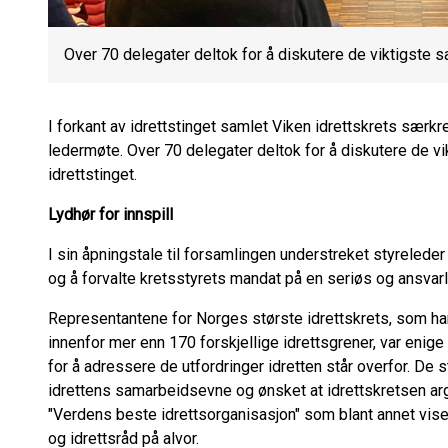
Over 70 delegater deltok for å diskutere de viktigste s
I forkant av idrettstinget samlet Viken idrettskrets særkre
ledermøte. Over 70 delegater deltok for å diskutere de v
idrettstinget.
Lydhør for innspill
I sin åpningstale til forsamlingen understreket styrelede
og å forvalte kretsstyrets mandat på en seriøs og ansvarl
Representantene for Norges største idrettskrets, som 
innenfor mer enn 170 forskjellige idrettsgrener, var enige
for å adressere de utfordringer idretten står overfor. De s
idrettens samarbeidsevne og ønsket at idrettskretsen ar
"Verdens beste idrettsorganisasjon" som blant annet vi
og idrettsråd på alvor.