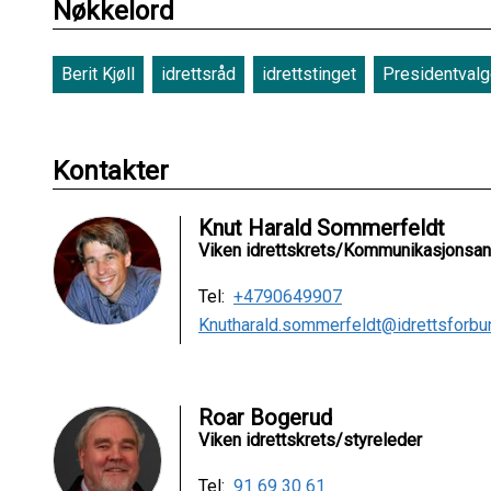
Nøkkelord
Berit Kjøll
idrettsråd
idrettstinget
Presidentvalg
Kontakter
Knut Harald Sommerfeldt
Viken idrettskrets/Kommunikasjonsan
Tel:
+4790649907
Knutharald.sommerfeldt@idrettsforbu
Roar Bogerud
Viken idrettskrets/styreleder
Tel:
91 69 30 61