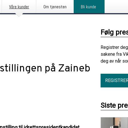
Våre kunder
Om tjenesten
Bli kunde
Følg pre
Registrer deg
sakene fra Vi
deg av når so
stillingen på Zaineb
REGISTRE
Siste pr
tilling til idrettspresidentkandidat,