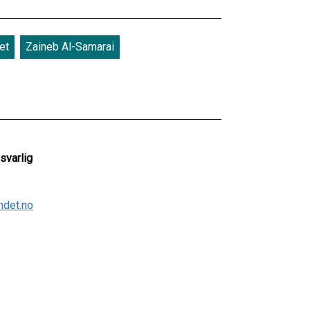
et
Zaineb Al-Samarai
svarlig
ndet.no