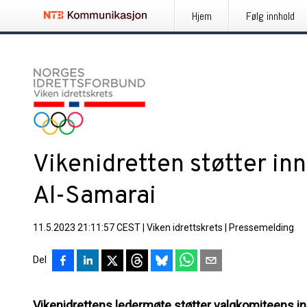
Hjem
Følg innhold
Vikenidretten støtter inn
Al-Samarai
11.5.2023 21:11:57 CEST
|
Viken idrettskrets
|
Pressemelding
Del
Vikenidrettens ledermøte støtter valgkomiteens inns