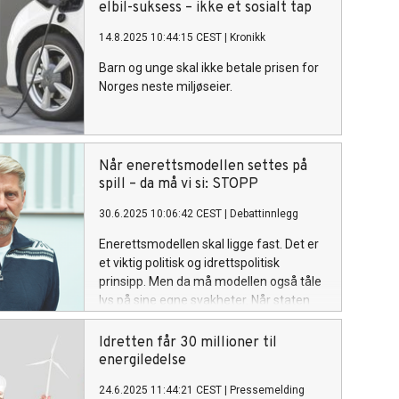
elbil-suksess – ikke et sosialt tap
14.8.2025 10:44:15 CEST
|
Kronikk
Barn og unge skal ikke betale prisen for
Norges neste miljøseier.
Når enerettsmodellen settes på
spill – da må vi si: STOPP
30.6.2025 10:06:42 CEST
|
Debattinnlegg
Enerettsmodellen skal ligge fast. Det er
et viktig politisk og idrettspolitisk
prinsipp. Men da må modellen også tåle
lys på sine egne svakheter. Når staten
både eier, styrer og fører tilsyn, uten
klare skiller og ansvarslinjer, da må vi si:
Idretten får 30 millioner til
STOPP.
energiledelse
24.6.2025 11:44:21 CEST
|
Pressemelding