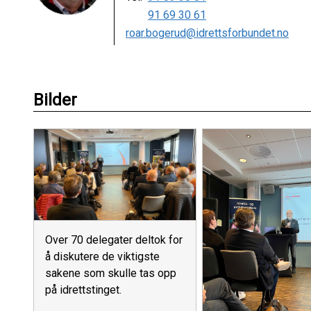
91 69 30 61
roar.bogerud@idrettsforbundet.no
Bilder
Over 70 delegater deltok for
å diskutere de viktigste
sakene som skulle tas opp
på idrettstinget.