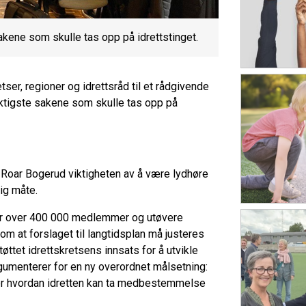
akene som skulle tas opp på idrettstinget.
tser, regioner og idrettsråd til et rådgivende
iktigste sakene som skulle tas opp på
r Roar Bogerud viktigheten av å være lydhøre
ig måte.
har over 400 000 medlemmer og utøvere
 om at forslaget til langtidsplan må justeres
tøttet idrettskretsens innsats for å utvikle
gumenterer for en ny overordnet målsetning:
ser hvordan idretten kan ta medbestemmelse