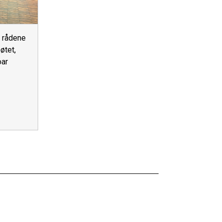
 rådene
øtet,
oar