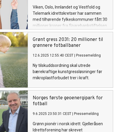
Viken, Oslo, Innlandet og Vestfold og
Telemark idrettskretser har sammen
med tilhørende fylkeskommuner fått 30
millioner kroner fra Sparebankstiftelsen
DNB til prosjektet «Energiledelse i
Idrettslag». Prosjektet skal hjelpe
Grønt gress 2031: 20 millioner til
idrettslag med å kutte energikostnader
grønnere fotballbaner
og redusere klimagassutslipp fra egne
12.6.2025 12:55:40 CEST
|
Pressemelding
anlegg.
Ny tilskuddsordning skal utrede
bærekraftige kunstgressløsninger før
mikroplastforbudet trer i kraft.
Norges første geoenergipark for
fotball
9.6.2025 23:50:31 CEST
|
Pressemelding
Grønn pionér i norsk idrett: Gjelleråsen
Idrettsforening har skrevet