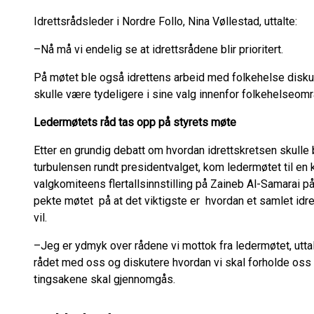
Idrettsrådsleder i Nordre Follo, Nina Vøllestad, uttalte:
–Nå må vi endelig se at idrettsrådene blir prioritert.
På møtet ble også idrettens arbeid med folkehelse diskute
skulle være tydeligere i sine valg innenfor folkehelseomr
Ledermøtets råd tas opp på styrets møte
Etter en grundig debatt om hvordan idrettskretsen skulle
turbulensen rundt presidentvalget, kom ledermøtet til en k
valgkomiteens flertallsinnstilling på Zaineb Al-Samarai på I
pekte møtet på at det viktigste er hvordan et samlet idret
vil.
–Jeg er ydmyk over rådene vi mottok fra ledermøtet, uttal
rådet med oss og diskutere hvordan vi skal forholde oss
tingsakene skal gjennomgås.