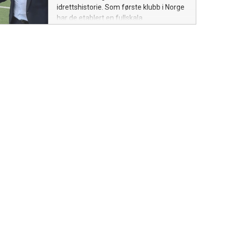
idrettshistorie. Som første klubb i Norge
har de etablert en fullskala
energibrønnpark under fotballbanen –
et fremtidsrettet grep som gjør anlegget
klimanøytralt, kutter CO₂-utslippene
med 120 tonn per bane, og reduserer
energikostnadene med opptil 80
prosent.