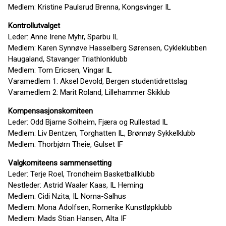
Medlem: Kristine Paulsrud Brenna, Kongsvinger IL
Kontrollutvalget
Leder: Anne Irene Myhr, Sparbu IL
Medlem: Karen Synnøve Hasselberg Sørensen, Cykleklubben
Haugaland, Stavanger Triathlonklubb
Medlem: Tom Ericsen, Vingar IL
Varamedlem 1: Aksel Devold, Bergen studentidrettslag
Varamedlem 2: Marit Roland, Lillehammer Skiklub
Kompensasjonskomiteen
Leder: Odd Bjarne Solheim, Fjæra og Rullestad IL
Medlem: Liv Bentzen, Torghatten IL, Brønnøy Sykkelklubb
Medlem: Thorbjørn Theie, Gulset IF
Valgkomiteens sammensetting
Leder: Terje Roel, Trondheim Basketballklubb
Nestleder: Astrid Waaler Kaas, IL Heming
Medlem: Cidi Nzita, IL Norna-Salhus
Medlem: Mona Adolfsen, Romerike Kunstløpklubb
Medlem: Mads Stian Hansen, Alta IF