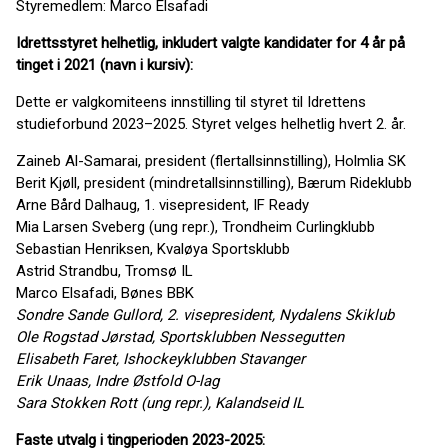
Styremedlem: Marco Elsafadi
Idrettsstyret helhetlig, inkludert valgte kandidater for 4 år på
tinget i 2021 (navn i kursiv):
Dette er valgkomiteens innstilling til styret til Idrettens
studieforbund 2023–2025. Styret velges helhetlig hvert 2. år.
Zaineb Al-Samarai, president (flertallsinnstilling), Holmlia SK
Berit Kjøll, president (mindretallsinnstilling), Bærum Rideklubb
Arne Bård Dalhaug, 1. visepresident, IF Ready
Mia Larsen Sveberg (ung repr.), Trondheim Curlingklubb
Sebastian Henriksen, Kvaløya Sportsklubb
Astrid Strandbu, Tromsø IL
Marco Elsafadi, Bønes BBK
Sondre Sande Gullord, 2. visepresident, Nydalens Skiklub
Ole Rogstad Jørstad, Sportsklubben Nessegutten
Elisabeth Faret, Ishockeyklubben Stavanger
Erik Unaas, Indre Østfold O-lag
Sara Stokken Rott (ung repr.), Kalandseid IL
Faste utvalg i tingperioden 2023-2025: