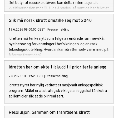
Det betyr at russiske utøvere kan delta i internasjonale
kvalifiseringsløp mot OL i Los Angeles, så sant de har fulgt et
troverdig anti-doping regime.
Slik må norsk idrett omstille seg mot 2040
19.6.2026 09:00:00 CEST
|
Pressemelding
Idretten må tenke nytt som følge av endrede rammevilkår,
nye behov og forventninger i befolkningen, og en rask
teknologisk utvikling. Hvordan kan idretten selv være med på
å forme fremtiden?
Idretten ber om økte tilskudd til prioriterte anlegg
2.6.2026 13:01:52 CEST
|
Pressemelding
Idrettsstyret har nylig vedtatt et nasjonalt anleggspolitisk
program. Målet er at strategisk viktige anlegg skal få ekstra
spillemidler slik at de blir realisert.
Resolusjon: Sammen om framtidens idrett