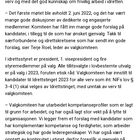
verv og med det god kunnskap om frivillig arbeid i idretten.
– Det første møtet ble avholdt 2. juni 2022, og det har vært
mange gode diskusjoner av dedikerte og engasjerte
medlemmer. Komiteen har fått inn mange gode forslag på
kandidater, i tillegg til de som har ønsket gjenvalg. Takk til
særforbundene og idrettskretsene som har sendt inn gode
forslag, sier Terje Roel, leder av valgkomiteen.
I idrettsstyret er president, 1. visepresident og fire
styremedlemmer på valg. Alle tillitsvalgte i lovbestemte utvalg
er på valg i 2023, foruten etisk råd. Valgkomiteen har innstilt til
kandidater til Idrettstinget 2023 for alle verv som iht. NIFs lov §
3-4 (1) skal velges av Idrettstinget, med unntak av verv til
valgkomiteen.
– Valgkomiteen har utarbeidet kompetanseprofiler som er lagt
til grunn for arbeidet, og har også lagt stor vekt på å lytte til
organisasjonen. Vi legger frem et forslag med kandidater som
har komplementær kompetanse og ferdigheter, som arbeider
strategisk og har gode lederegenskaper. Vi har også vært
opptatt av kontinuitet i styret, derfor foreslår vi gjenvalg på