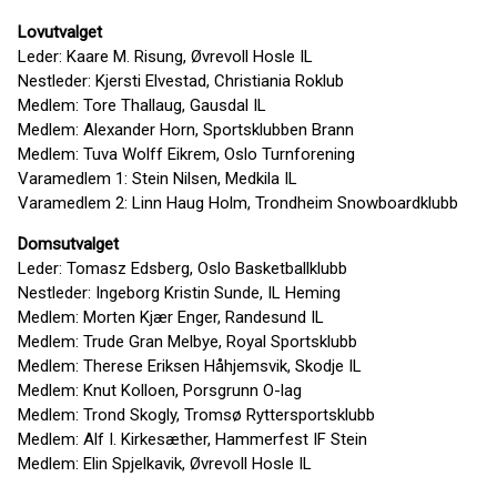
Lovutvalget
Leder: Kaare M. Risung, Øvrevoll Hosle IL
Nestleder: Kjersti Elvestad, Christiania Roklub
Medlem: Tore Thallaug, Gausdal IL
Medlem: Alexander Horn, Sportsklubben Brann
Medlem: Tuva Wolff Eikrem, Oslo Turnforening
Varamedlem 1: Stein Nilsen, Medkila IL
Varamedlem 2: Linn Haug Holm, Trondheim Snowboardklubb
Domsutvalget
Leder: Tomasz Edsberg, Oslo Basketballklubb
Nestleder: Ingeborg Kristin Sunde, IL Heming
Medlem: Morten Kjær Enger, Randesund IL
Medlem: Trude Gran Melbye, Royal Sportsklubb
Medlem: Therese Eriksen Håhjemsvik, Skodje IL
Medlem: Knut Kolloen, Porsgrunn O-lag
Medlem: Trond Skogly, Tromsø Ryttersportsklubb
Medlem: Alf I. Kirkesæther, Hammerfest IF Stein
Medlem: Elin Spjelkavik, Øvrevoll Hosle IL