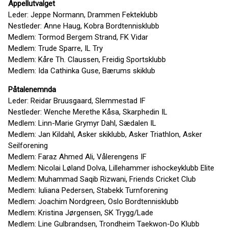
Appellutvalget
Leder: Jeppe Normann, Drammen Fekteklubb
Nestleder: Anne Haug, Kobra Bordtennisklubb
Medlem: Tormod Bergem Strand, FK Vidar
Medlem: Trude Sparre, IL Try
Medlem: Kåre Th. Claussen, Freidig Sportsklubb
Medlem: Ida Cathinka Guse, Bærums skiklub
Påtalenemnda
Leder: Reidar Bruusgaard, Slemmestad IF
Nestleder: Wenche Merethe Kåsa, Skarphedin IL
Medlem: Linn-Marie Grymyr Dahl, Sædalen IL
Medlem: Jan Kildahl, Asker skiklubb, Asker Triathlon, Asker
Seilforening
Medlem: Faraz Ahmed Ali, Vålerengens IF
Medlem: Nicolai Løland Dolva, Lillehammer ishockeyklubb Elite
Medlem: Muhammad Saqib Rizwani, Friends Cricket Club
Medlem: Iuliana Pedersen, Stabekk Turnforening
Medlem: Joachim Nordgreen, Oslo Bordtennisklubb
Medlem: Kristina Jørgensen, SK Trygg/Lade
Medlem: Line Gulbrandsen, Trondheim Taekwon-Do Klubb