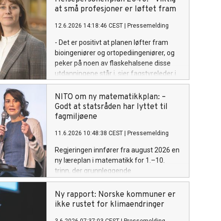
alvorlige, sier visepresident Safina de
at små profesjoner er løftet fram
Klerk.
12.6.2026 14:18:46 CEST
|
Pressemelding
- Det er positivt at planen løfter fram
bioingeniører og ortopediingeniører, og
peker på noen av flaskehalsene disse
utdanningene står i, sier fagstyreleder i
NITO Bioingeniørfaglig institutt, Kaja
Marienborg.
NITO om ny matematikkplan: –
Godt at statsråden har lyttet til
fagmiljøene
11.6.2026 10:48:38 CEST
|
Pressemelding
Regjeringen innfører fra august 2026 en
ny læreplan i matematikk for 1.–10.
trinn, der grunnleggende
regneferdigheter løftes tydeligere frem.
Ny rapport: Norske kommuner er
ikke rustet for klimaendringer