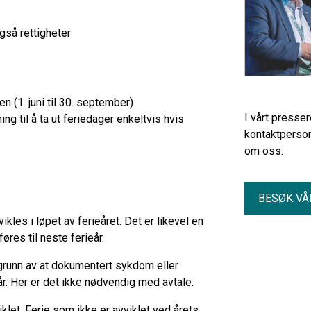
gså rettigheter
 (1. juni til 30. september)
I vårt presse
ing til å ta ut feriedager enkeltvis hvis
kontaktperson
om oss.
BESØK VÅ
kles i løpet av ferieåret. Det er likevel en
føres til neste ferieår.
å grunn av at dokumentert sykdom eller
år. Her er det ikke nødvendig med avtale.
iklet. Ferie som ikke er avviklet ved årets