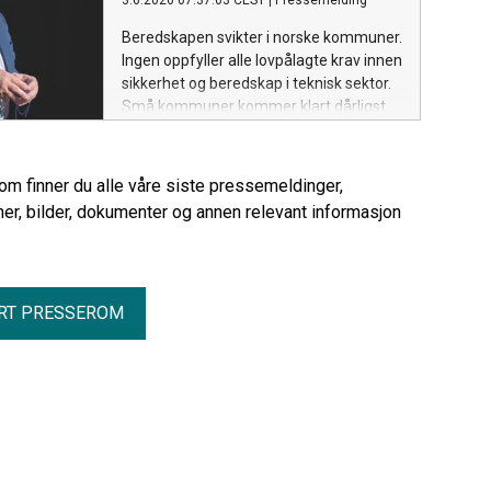
3.6.2026 07:37:03 CEST
|
Pressemelding
Beredskapen svikter i norske kommuner.
Ingen oppfyller alle lovpålagte krav innen
sikkerhet og beredskap i teknisk sektor.
Små kommuner kommer klart dårligst
ut.
rom finner du alle våre siste pressemeldinger,
er, bilder, dokumenter og annen relevant informasjon
RT PRESSEROM