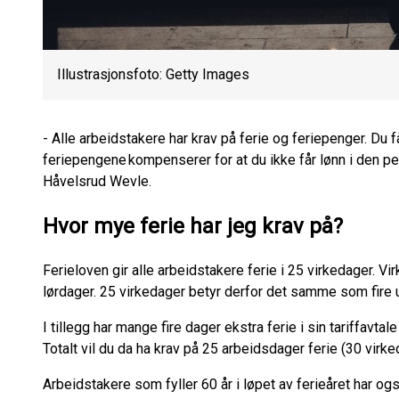
Illustrasjonsfoto: Getty Images
- Alle arbeidstakere har krav på ferie og feriepenger. Du få
feriepengene kompenserer for at du ikke får lønn i den p
Håvelsrud Wevle.
Hvor mye ferie har jeg krav på?
Ferieloven gir alle arbeidstakere ferie i 25 virkedager. V
lørdager. 25 virkedager betyr derfor det samme som fire u
I tillegg har mange fire dager ekstra ferie i sin tariffavtal
Totalt vil du da ha krav på 25 arbeidsdager ferie (30 virked
Arbeidstakere som fyller 60 år i løpet av ferieåret har o