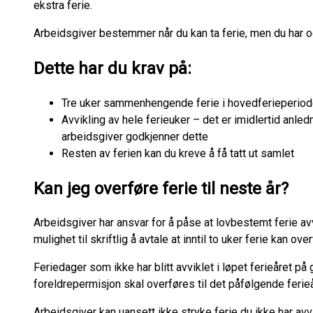
ekstra ferie.
Arbeidsgiver bestemmer når du kan ta ferie, men du har o
Dette har du krav på:
Tre uker sammenhengende ferie i hovedferieperioden
Avvikling av hele ferieuker – det er imidlertid anledn
arbeidsgiver godkjenner dette
Resten av ferien kan du kreve å få tatt ut samlet
Kan jeg overføre ferie til neste år?
Arbeidsgiver har ansvar for å påse at lovbestemt ferie avvi
mulighet til skriftlig å avtale at inntil to uker ferie kan over
Feriedager som ikke har blitt avviklet i løpet ferieåret p
foreldrepermisjon skal overføres til det påfølgende ferie
Arbeidsgiver kan uansett ikke stryke ferie du ikke har avv