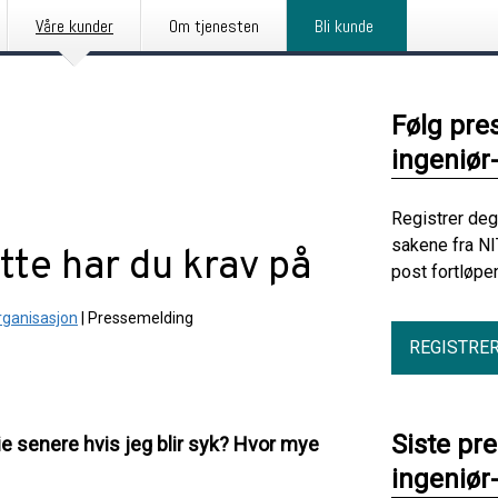
Våre kunder
Om tjenesten
Bli kunde
Følg pre
ingeniør
Registrer deg
sakene fra NI
tte har du krav på
post fortløpe
rganisasjon
|
Pressemelding
REGISTRE
Siste pr
rie senere hvis jeg blir syk? Hvor mye
ingeniør