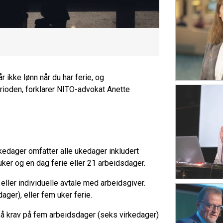
r ikke lønn når du har ferie, og
erioden, forklarer NITO-advokat Anette
irkedager omfatter alle ukedager inkludert
ker og en dag ferie eller 21 arbeidsdager.
e eller individuelle avtale med arbeidsgiver.
ager), eller fem uker ferie.
gså krav på fem arbeidsdager (seks virkedager)