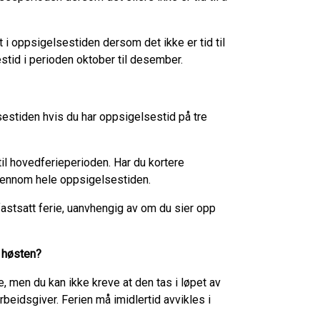
 i oppsigelsestiden dersom det ikke er tid til
estid i perioden oktober til desember.
lsestiden hvis du har oppsigelsestid på tre
 til hovedferieperioden. Har du kortere
 gjennom hele oppsigelsestiden.
 fastsatt ferie, uanvhengig av om du sier opp
r høsten?
rie, men du kan ikke kreve at den tas i løpet av
beidsgiver. Ferien må imidlertid avvikles i