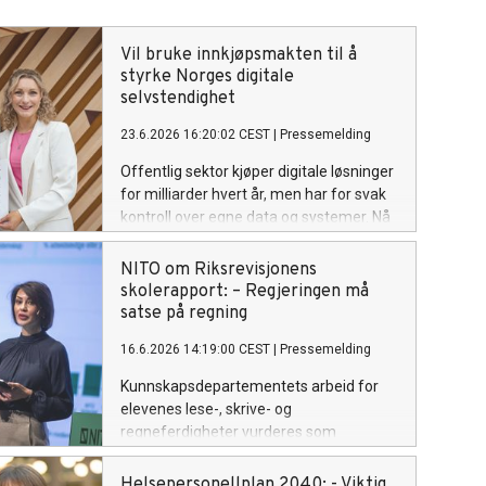
Vil bruke innkjøpsmakten til å
styrke Norges digitale
selvstendighet
23.6.2026 16:20:02 CEST
|
Pressemelding
Offentlig sektor kjøper digitale løsninger
for milliarder hvert år, men har for svak
kontroll over egne data og systemer. Nå
gir NITO, Tekna og Forbrukerrådet
digitaliseringsministeren konkrete grep
NITO om Riksrevisjonens
for å redusere avhengigheten av globale
skolerapport: – Regjeringen må
tek-giganter.
satse på regning
16.6.2026 14:19:00 CEST
|
Pressemelding
Kunnskapsdepartementets arbeid for
elevenes lese-, skrive- og
regneferdigheter vurderes som
«kritikkverdig» av Riksrevisjonen. – For
NITO er funnene gjenkjennelige og
Helsepersonellplan 2040: - Viktig